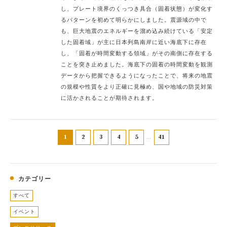
し、プレート境界のくっつき具合（固着状態）が変化す
るパターンを初めて明らかにしました。震源域の中で
も、巨大地震のエネルギーを溜め込み続けている「安定
した固着域」が主に日本列島南岸に近い海底下に存在
し、「固着が時間変動する領域」がその南側に存在する
ことを突き止めました。海底下の固着の時間変動を観測
データから把握できるようになったことで、将来の地震
の規模や性質をより正確に見極め、国や地域の防災対策
に活かされることが期待されます。
1
2
3
4
5
41
カテゴリー
すべて
イベント