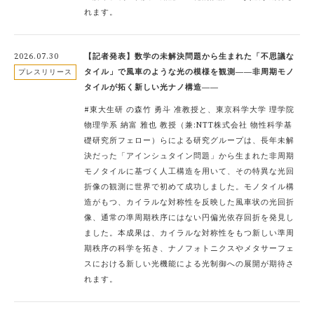
れます。
2026.07.30
【記者発表】数学の未解決問題から生まれた「不思議な
タイル」で風車のような光の模様を観測――非周期モノ
プレスリリース
タイルが拓く新しい光ナノ構造――
#東大生研 の森竹 勇斗 准教授と、東京科学大学 理学院
物理学系 納富 雅也 教授（兼:NTT株式会社 物性科学基
礎研究所フェロー）らによる研究グループは、長年未解
決だった「アインシュタイン問題」から生まれた非周期
モノタイルに基づく人工構造を用いて、その特異な光回
折像の観測に世界で初めて成功しました。モノタイル構
造がもつ、カイラルな対称性を反映した風車状の光回折
像、通常の準周期秩序にはない円偏光依存回折を発見し
ました。本成果は、カイラルな対称性をもつ新しい準周
期秩序の科学を拓き、ナノフォトニクスやメタサーフェ
スにおける新しい光機能による光制御への展開が期待さ
れます。