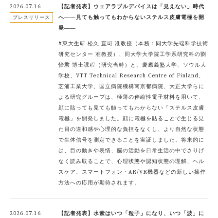
2026.07.16
【記者発表】ウェアラブルデバイスは「見えない」時代
へ――見ても触ってもわからないステルス皮膚電極を開
プレスリリース
発――
#東大生研 松久 直司 准教授（本務：同大学先端科学技術
研究センター 准教授）、同大学大学院工学系研究科の劉
怡君 博士課程（研究当時）と、慶應義塾大学、ソウル大
学校、VTT Technical Research Centre of Finland、
芝浦工業大学、国立病院機構南京都病院、大正大学らに
よる研究グループは、極薄の伸縮性電子材料を用いて、
顔に貼っても見ても触ってもわからない「ステルス皮膚
電極」を開発しました。顔に電極を貼ることで生じる見
た目の違和感や心理的な負担をなくし、より自然な状態
で生体信号を測定できることを実証しました。将来的に
は、目の動きや表情、脳の活動を日常生活の中でさりげ
なく読み取ることで、心理状態や認知状態の理解、ヘル
スケア、スマートフォン・AR/VR機器などの新しい操作
方法への応用が期待されます。
2026.07.16
【記者発表】水素はいつ「粒子」になり、いつ「波」に