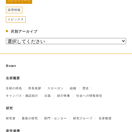
プレスリリース
採用情報
トピックス
月別アーカイブ
Home
生研概要
生研の特色
所長挨拶
スローガン
組織
歴史
キャンパス・施設紹介
出版
紹介映像
社会への情報発信
研究
研究者
最新の研究
部門・センター
研究グループ
名誉教授
産学連携