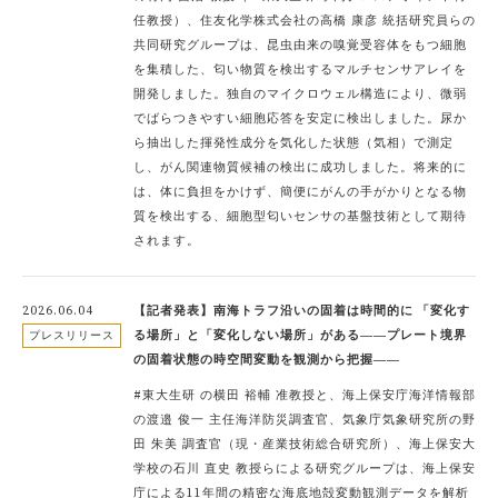
任教授）、住友化学株式会社の高橋 康彦 統括研究員らの
共同研究グループは、昆虫由来の嗅覚受容体をもつ細胞
を集積した、匂い物質を検出するマルチセンサアレイを
開発しました。独自のマイクロウェル構造により、微弱
でばらつきやすい細胞応答を安定に検出しました。尿か
ら抽出した揮発性成分を気化した状態（気相）で測定
し、がん関連物質候補の検出に成功しました。将来的に
は、体に負担をかけず、簡便にがんの手がかりとなる物
質を検出する、細胞型匂いセンサの基盤技術として期待
されます。
2026.06.04
【記者発表】南海トラフ沿いの固着は時間的に 「変化す
る場所」と「変化しない場所」がある――プレート境界
プレスリリース
の固着状態の時空間変動を観測から把握――
#東大生研 の横田 裕輔 准教授と、海上保安庁海洋情報部
の渡邉 俊一 主任海洋防災調査官、気象庁気象研究所の野
田 朱美 調査官（現・産業技術総合研究所）、海上保安大
学校の石川 直史 教授らによる研究グループは、海上保安
庁による11年間の精密な海底地殻変動観測データを解析