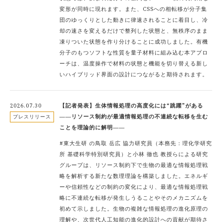
変形が同時に現れます。また、CSSへの相転移が分子集
団のゆっくりとした動きに律速されることに着目し、冷
却の速さを変えるだけで整列した状態と、無秩序のまま
凍りついた状態を作り分けることに成功しました。有機
分子のもつソフトな性質を量子材料に組み込む本アプロ
ーチは、温度操作で材料の状態と機能を切り替える新し
いハイブリッド界面の設計につながると期待されます。
2026.07.30
【記者発表】生体情報処理の高度化には“跳躍”がある
――リソース制約が最適情報処理の不連続な転移を生む
プレスリリース
ことを理論的に解明――
#東大生研 の鳥取 岳広 協力研究員（本務先：理化学研究
所 基礎科学特別研究員）と小林 徹也 教授らによる研究
グループは、リソース制約下で生物の最適な情報処理戦
略を解析する新たな数理理論を構築しました。エネルギ
ーや信頼性などの制約の変化により、最適な情報処理戦
略に不連続な転移が発生しうることやそのメカニズムを
初めて示しました。生物の複雑な情報処理の進化原理の
理解や、次世代人工知能の進化的設計への貢献が期待さ