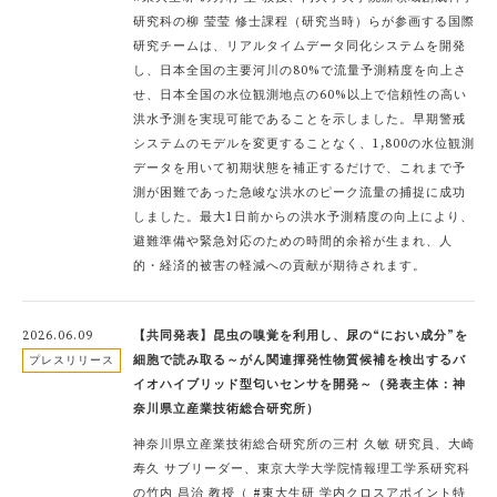
研究科の柳 莹莹 修士課程（研究当時）らが参画する国際
研究チームは、リアルタイムデータ同化システムを開発
し、日本全国の主要河川の80%で流量予測精度を向上さ
せ、日本全国の水位観測地点の60%以上で信頼性の高い
洪水予測を実現可能であることを示しました。早期警戒
システムのモデルを変更することなく、1,800の水位観測
データを用いて初期状態を補正するだけで、これまで予
測が困難であった急峻な洪水のピーク流量の捕捉に成功
しました。最大1日前からの洪水予測精度の向上により、
避難準備や緊急対応のための時間的余裕が生まれ、人
的・経済的被害の軽減への貢献が期待されます。
2026.06.09
【共同発表】昆虫の嗅覚を利用し、尿の“におい成分”を
細胞で読み取る～がん関連揮発性物質候補を検出するバ
プレスリリース
イオハイブリッド型匂いセンサを開発～（発表主体：神
奈川県立産業技術総合研究所）
神奈川県立産業技術総合研究所の三村 久敏 研究員、大崎
寿久 サブリーダー、東京大学大学院情報理工学系研究科
の竹内 昌治 教授（ #東大生研 学内クロスアポイント特