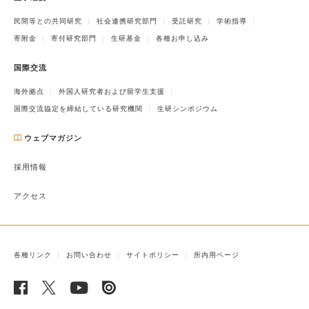
民間等との共同研究
社会連携研究部門
受託研究
学術指導
寄附金
寄付研究部門
生研基金
各種お申し込み
国際交流
海外拠点
外国人研究者および留学生支援
国際交流協定を締結している研究機関
生研シンポジウム
ウェブマガジン
採用情報
アクセス
各種リンク
お問い合わせ
サイトポリシー
所内用ページ