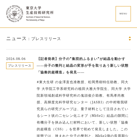
MENU
ニュース
：プレスリリース
2026.08.06
【記者発表】分子の"集団的ふるまい"が結晶を動かす
――分子の整列と結晶の変形が手を取りあう新しい状態
プレスリリース
「協奏的超構造」を発見――
#東大生研 の金澤直也准教授、松岡秀樹特任助教、同大
学 大学院工学系研究科の植田大雅大学院生、同大学 大学
院新領域創成科学研究科の鬼頭俊介助教、有馬孝尚教
授、高輝度光科学研究センター（JASRI）の中村唯我研
究員らの研究グループは、量子材料として注目されてい
るシート状の二セレン化ニオブ（NbSe2）結晶の隙間に
有機分子を挟み込んだ材料において、新しい状態「協奏
的超構造（CSS）」を世界で初めて発見しました。この
状態では、挟まれた分子の整列と、NbSe2側の長周期な