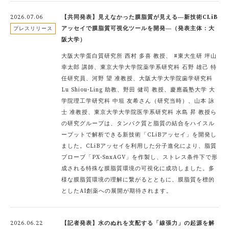
2026.07.06
【共同発表】見えなかった膜脂質が見える―新技術CLiB
アッセイで膜脂質可視化ツールを開発―（発表主体：大
プレスリリース
阪大学）
大阪大学蛋白質研究所 西村 多喜 教授、 #東大生研 坪山
幸太郎 講師、東京大学大学院薬学系研究科 石野 雄己 特
任研究員、河野 望 准教授、大阪大学大学院歯学研究科
Lu Shiou-Ling 助教、野田 健司 教授、慶應義塾大学 大
学院理工学研究科 中垣 友希さん（研究当時）、山本 詠
士 准教授、東京大学大学院医学系研究科 水島 昇 教授ら
の研究グループは、タンパク質と脂質の結合をハイスル
ープットで解析できる新技術「CLiBアッセイ」を開発し
ました。CLiBアッセイを利用した分子進化により、脂質
プローブ「PX-SnxAGV」を作製し、ストレス条件下で形
成される特殊な膜脂質環境の可視化に成功しました。多
様な膜脂質環境の理解に繋がるとともに、膜脂質を標的
としたAI創薬への展開が期待されます。
2026.06.22
【記者発表】水のぬれを支配する「線張力」の起源を解