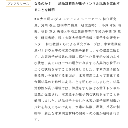
なるのか？――結晶対称性が量子トンネル現象を支配す
プレスリリース
ることを解明――
#東大生研 のダス スデアンス シェーカール 特任研究
員、河内 泰三 技術専門職員（研究当時）、小澤 孝拓 助
教、福谷 克之 教授と明石工業高等専門学校の中西 寛 教
授（研究当時、現：大阪大学量子情報・量子生命研究セ
ンター 特任教授）らによる研究グループは、水素吸蔵金
属バナジウム中の水素の挙動を解析し、その濃度に応じ
て、水素原子が複数の場所に拡がった量子的な波のよう
な状態、あるいは一つの場所に存在する古典的な粒子の
ような状態を示すことを発見しました。水素の量子的な
振る舞いを支配する要因が、水素濃度によって変化する
金属結晶の対称性にあることを明らかにしました。結晶
対称性が高い環境では、障壁をすり抜ける量子トンネル
現象が促進され、水素原子が量子的な状態を示すことを
解明しました。結晶格子を介した水素の量子状態制御の
指針を与えるものであり、水素の拡散、吸蔵、反応の制
御や、新たな水素関連材料の開発への応用が期待されま
す。