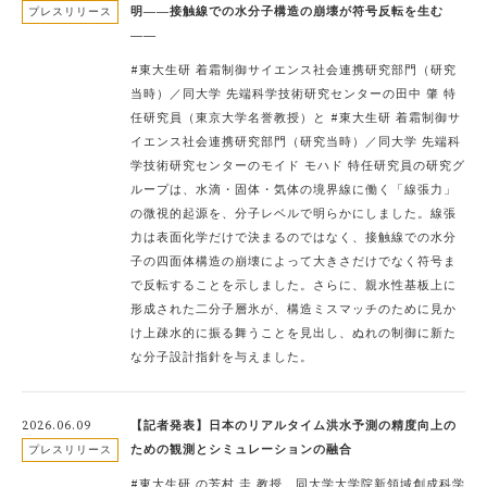
明――接触線での水分子構造の崩壊が符号反転を生む
プレスリリース
――
#東大生研 着霜制御サイエンス社会連携研究部門（研究
当時）／同大学 先端科学技術研究センターの田中 肇 特
任研究員（東京大学名誉教授）と #東大生研 着霜制御サ
イエンス社会連携研究部門（研究当時）／同大学 先端科
学技術研究センターのモイド モハド 特任研究員の研究グ
ループは、水滴・固体・気体の境界線に働く「線張力」
の微視的起源を、分子レベルで明らかにしました。線張
力は表面化学だけで決まるのではなく、接触線での水分
子の四面体構造の崩壊によって大きさだけでなく符号ま
で反転することを示しました。さらに、親水性基板上に
形成された二分子層氷が、構造ミスマッチのために見か
け上疎水的に振る舞うことを見出し、ぬれの制御に新た
な分子設計指針を与えました。
2026.06.09
【記者発表】日本のリアルタイム洪水予測の精度向上の
ための観測とシミュレーションの融合
プレスリリース
#東大生研 の芳村 圭 教授、同大学大学院新領域創成科学