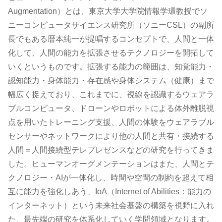
Augmentation）とは、東京大学大学院情報学環教授でソ
ニーコンピュータサイエンス研究所（ソニーCSL）の副所
長でもある暦本純一が提唱するコンセプトで、人間と一体
化して、人間の能力を拡張させるテクノロジーを開拓して
いくというものです。拡張する能力の範囲は、知覚能力・
認知能力・身体能力・存在感や身体システム（健康）まで
幅広く捉えており、これまでに、視線を認識するウェアラ
ブルコンピュータ、ドローンやロボットによる体外離脱視
点を用いたトレーニング支援、人間の体験をウェアラブル
センサーやネットワークにより他の人間と共有・接続する
人間＝人間接続型テレプレゼンスなどの研究を行ってきま
した。ヒューマンオーグメンテーションはまた、人間とテ
クノロジー・AIが一体化し、時間や空間の制約を超えて相
互に能力を強化しあう、IoA（Internet of Abilities：能力の
インターネット）という未来社会基盤の構築を視野に入れ
た、最先端の研究を体系化していく学問領域となります。