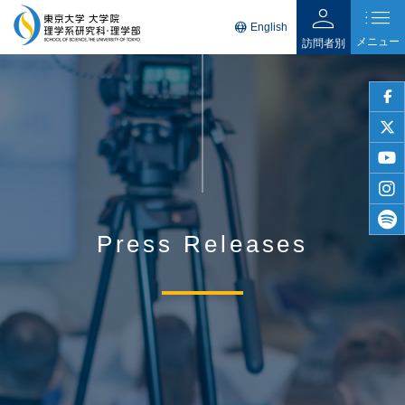
person
list
language
English
メニュー
訪問者別
faceb
twitter
youtu
insta
Press Releases
spotif