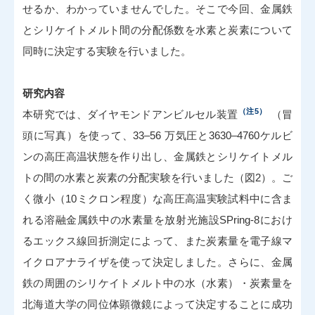
せるか、わかっていませんでした。そこで今回、金属鉄
とシリケイトメルト間の分配係数を水素と炭素について
同時に決定する実験を行いました。
研究内容
（注5）
本研究では、ダイヤモンドアンビルセル装置
（冒
頭に写真）を使って、33–56 万気圧と3630–4760ケルビ
ンの高圧高温状態を作り出し、金属鉄とシリケイトメル
トの間の水素と炭素の分配実験を行いました（図2）。ご
く微小（10ミクロン程度）な高圧高温実験試料中に含ま
れる溶融金属鉄中の水素量を放射光施設SPring-8におけ
るエックス線回折測定によって、また炭素量を電子線マ
イクロアナライザを使って決定しました。さらに、金属
鉄の周囲のシリケイトメルト中の水（水素）・炭素量を
北海道大学の同位体顕微鏡によって決定することに成功