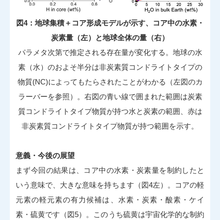
図4：地球集積＋コア形成モデルが示す、コア中の水素・
炭素量（左）と地球全体の量（右）
パラメタ次第で推定される存在量が変化する。地球の水
素（水）のおよそ半分は非炭素質コンドライトタイプの
物質(NC)によってもたらされたことがわかる（左図のカ
ラーバーを参照）。右図の青い線で囲まれた範囲は炭素
質コンドライトタイプ物質が持つ水と炭素の範囲、赤は
非炭素質コンドライトタイプ物質が持つ範囲を示す。
意義・今後の展望
まず今回の結果は、コア中の水素・炭素量を制約したと
いう意味で、大きな意味を持ちます（図4左）。コアの軽
元素の軽元素の有力候補は、水素・炭素・酸素・ケイ
素・硫黄です（図5）。このうち硫黄は宇宙化学的な制約