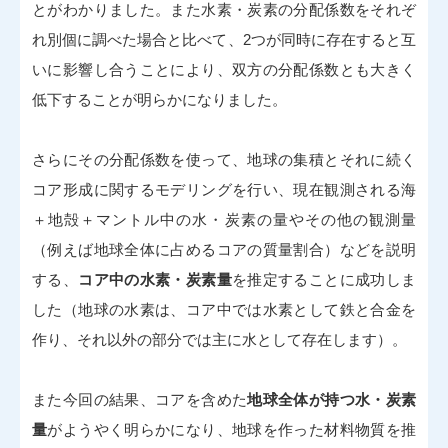
とがわかりました。また水素・炭素の分配係数をそれぞ
れ別個に調べた場合と比べて、2つが同時に存在すると互
いに影響し合うことにより、双方の分配係数とも大きく
低下することが明らかになりました。
さらにその分配係数を使って、地球の集積とそれに続く
コア形成に関するモデリングを行い、現在観測される海
＋地殻＋マントル中の水・炭素の量やその他の観測量
（例えば地球全体に占めるコアの質量割合）などを説明
する、
コア中の水素・炭素量
を推定することに成功しま
した（地球の水素は、コア中では水素として鉄と合金を
作り、それ以外の部分では主に水として存在します）。
また今回の結果、コアを含めた
地球全体が持つ水・炭素
量
がようやく明らかになり、地球を作った材料物質を推