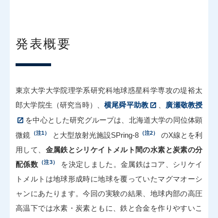
発表概要
東京大学大学院理学系研究科地球惑星科学専攻の堤裕太
郎大学院生（研究当時）、
横尾舜平助教
、
廣瀬敬教授
を中心とした研究グループは、北海道大学の同位体顕
（注1）
（注2）
微鏡
と大型放射光施設SPring-8
のX線とを利
用して、
金属鉄とシリケイトメルト間の水素と炭素の分
（注3）
配係数
を決定しました。金属鉄はコア、シリケイ
トメルトは地球形成時に地球を覆っていたマグマオーシ
ャンにあたります。今回の実験の結果、地球内部の高圧
高温下では水素・炭素ともに、鉄と合金を作りやすいこ