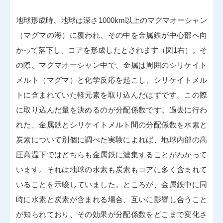
地球形成時、地球は深さ1000km以上のマグマオーシャン
（マグマの海）に覆われ、その中を金属鉄が中心部へ向
かって落下し、コアを形成したとされます（図1右）。そ
の際、マグマオーシャン中で、金属は周囲のシリケイト
メルト（マグマ）と化学反応を起こし、シリケイトメル
トに含まれていた軽元素を取り込んだはずです。この際
に取り込んだ量を決めるのが分配係数です。過去に行わ
れた、金属鉄とシリケイトメルト間の分配係数を水素と
炭素について別個に調べた実験によれば、地球内部の高
圧高温下ではどちらも金属鉄に濃集することがわかって
います。それは地球の水素も炭素もコアに多く含まれて
いることを示唆していました。ところが、金属鉄中に同
時に水素と炭素が含まれる場合、互いに影響し合うこと
が知られており、その効果が分配係数をどこまで変化さ