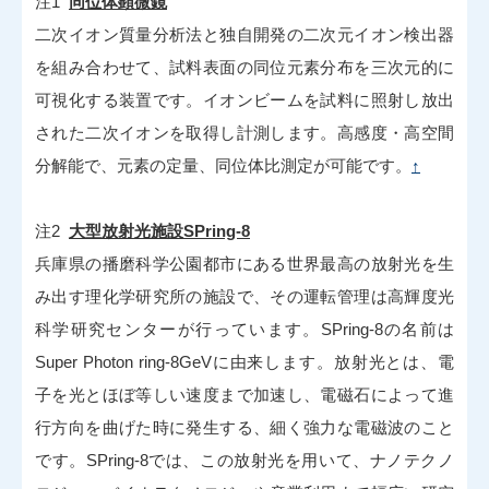
注1
同位体顕微鏡
二次イオン質量分析法と独自開発の二次元イオン検出器
を組み合わせて、試料表面の同位元素分布を三次元的に
可視化する装置です。イオンビームを試料に照射し放出
された二次イオンを取得し計測します。高感度・高空間
分解能で、元素の定量、同位体比測定が可能です。
↑
注2
大型放射光施設SPring-8
兵庫県の播磨科学公園都市にある世界最高の放射光を生
み出す理化学研究所の施設で、その運転管理は高輝度光
科学研究センターが行っています。SPring-8の名前は
Super Photon ring-8GeVに由来します。放射光とは、電
子を光とほぼ等しい速度まで加速し、電磁石によって進
行方向を曲げた時に発生する、細く強力な電磁波のこと
です。SPring-8では、この放射光を用いて、ナノテクノ