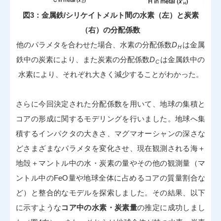
図3：金属鉄/シリケイトメルト間の水素（左）と炭素
（右）の分配係数
他のパラメタを合わせた場合、水素の分配係数
D
は金属
H
鉄中の炭素により、また炭素の分配係数
D
は金属鉄中の
C
水素により、それぞれ大きく減少することがわかった。
さらに今回決定された分配係数を用いて、地球の集積と
コアの形成に関するモデリングを行いました。地球へ集
積するインパクタの大きさ、マグマオーシャンの深さな
どさまざまなパラメタを変化させ、現在観測される海＋
地殻＋マントル中の水・炭素の量やその他の観測量（マ
ントル中のFeO量や地球全体に占めるコアの質量割合な
ど）と整合的なモデルを探索しました。その結果、以下
に示すような
コア中の水素・炭素量
の推定に成功しまし