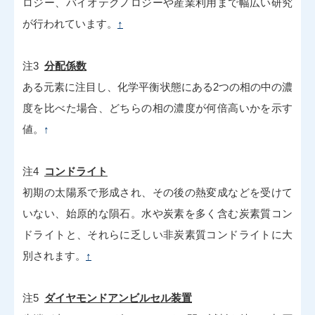
ロジー、バイオテクノロジーや産業利用まで幅広い研究
が行われています。
↑
注3
分配係数
ある元素に注目し、化学平衡状態にある2つの相の中の濃
度を比べた場合、どちらの相の濃度が何倍高いかを示す
値。
↑
注4
コンドライト
初期の太陽系で形成され、その後の熱変成などを受けて
いない、始原的な隕石。水や炭素を多く含む炭素質コン
ドライトと、それらに乏しい非炭素質コンドライトに大
別されます。
↑
注5
ダイヤモンドアンビルセル装置