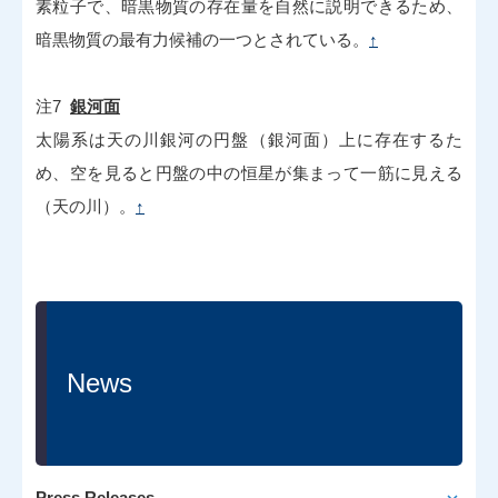
素粒子で、暗黒物質の存在量を自然に説明できるため、
暗黒物質の最有力候補の一つとされている。
↑
注7
銀河面
太陽系は天の川銀河の円盤（銀河面）上に存在するた
め、空を見ると円盤の中の恒星が集まって一筋に見える
（天の川）。
↑
News
Press Releases