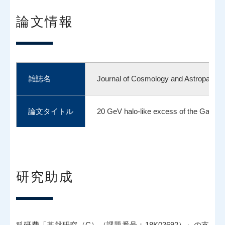
論文情報
雑誌名
Journal of Cosmology and Astroparticl
論文タイトル
20 GeV halo-like excess of the Galactic
著者
Tomonori Totani
研究助成
DOI番号
https://doi.org/10.1088/1475-7516/20
科研費「基盤研究（C）（課題番号：18K03692）」の支