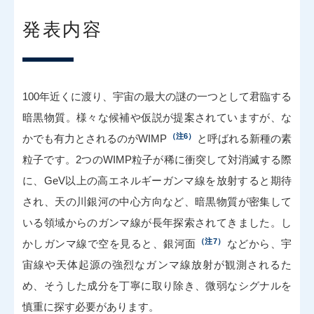
発表内容
100年近くに渡り、宇宙の最大の謎の一つとして君臨する
暗黒物質。様々な候補や仮説が提案されていますが、な
（注6）
かでも有力とされるのがWIMP
と呼ばれる新種の素
粒子です。2つのWIMP粒子が稀に衝突して対消滅する際
に、GeV以上の高エネルギーガンマ線を放射すると期待
され、天の川銀河の中心方向など、暗黒物質が密集して
いる領域からのガンマ線が長年探索されてきました。し
（注7）
かしガンマ線で空を見ると、銀河面
などから、宇
宙線や天体起源の強烈なガンマ線放射が観測されるた
め、そうした成分を丁寧に取り除き、微弱なシグナルを
慎重に探す必要があります。