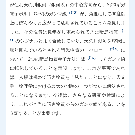
が住む天の川銀河（銀河系）の中心方向から、約20ギガ
（注2）
電子ボルト(GeV)のガンマ線
が、角度にして30度以
上にぼんやりと広がって放射されていることを発見しま
（注
した。その性質は長年探し求められてきた暗黒物質
3）
のシグナルとよく合致しており、天の川銀河を球状に
（注4）
取り囲んでいるとされる暗黒物質の「ハロー」
に
（注5）
おいて、2つの暗黒物質粒子が対消滅
してガンマ線
に転化していることを示唆します。これが事実であれ
ば、人類は初めて暗黒物質を「見た」ことになり、天文
学・物理学における最大の問題の一つがついに解決され
ることになります。今後は、さらなる研究や検証によ
り、これが本当に暗黒物質からのガンマ線であることを
立証することが重要です。