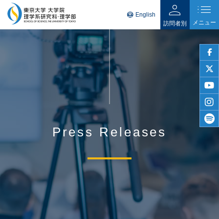
person
list
language
English
メニュー
訪問者別
faceb
twitter
youtu
insta
Press Releases
spotif