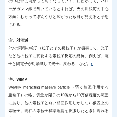
の中心部に向かって高くなっていく。したがって、ハロ
ーがガンマ線で輝いているとすれば、天の川銀河の中心
方向にむかってぼんやりと広がった放射が見えると予想
される。
注5
対消滅
2つの同種の粒子（粒子とその反粒子）が衝突して、光子
など他の粒子に変化する素粒子反応の総称。例えば、電
子と陽電子が対消滅して光子に変わる、など。
↑
注6
WIMP
Weakly interacting massive particle （弱く相互作用する
重粒子）の略。質量が陽子の10倍から10万倍程度の範囲
にあり、他の素粒子と弱い相互作用しかしない仮説上の
素粒子。現在の素粒子標準理論を拡張したときに現れる