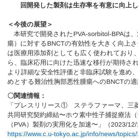
回開発した製剤は生存率を有意に向上
＜今後の展望＞
本研究で開発されたPVA-sorbitol-BP
瘍）に対するBNCTの有効性を大きく向上さ
は医療用添加剤としても広く使われており
ら、臨床応用に向けた迅速な移行が期待さ
より詳細な安全性評価と非臨床試験を進め
めとする難治性胸部悪性腫瘍へのBNCTの
〇関連情報：
「プレスリリース① ステラファーマ、三
共同研究契約締結〜ホウ素中性子捕捉療法（
（PVA）製剤の実用化を加速〜」（2023/12/
https://www.c.u-tokyo.ac.jp/info/news/topi