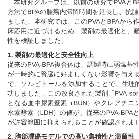
本研究グループは、以前の研究でPVAとB
方法でBPAの腫瘍内滞留時間を延長し、抗
ました。本研究では、このPVAとBPAから作
床応用に近づけるため、製剤の最適化と、
性を検証しました。
1. 製剤の最適化と安全性向上
従来のPVA-BPA複合体は、調製時に弱塩
が一時的に腎臓に好ましくない影響を与え
で、ソルビトールを添加することで、生理的なp
功しました。この改良された製剤「PVA-sorb
となる血中尿素窒素（BUN）やクレアチニ
水素酵素（LDH）の値が、従来のPVA-BP
が許容範囲に抑えられることが確認されま
2. 胸部腫瘍モデルでの高い集積性と滞留性