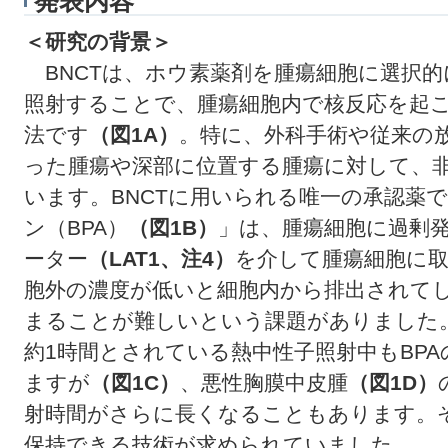
発表内容
＜研究の背景＞
BNCTは、ホウ素薬剤を腫瘍細胞に選択的
照射することで、腫瘍細胞内で核反応を起
法です
（図1A）
。特に、外科手術や従来の
った腫瘍や深部に位置する腫瘍に対して、
います。BNCTに用いられる唯一の承認薬で
ン（BPA）
（図1B）
」は、腫瘍細胞に過剰
ーター
（LAT1、注4）
を介して腫瘍細胞に取
胞外の濃度が低いと細胞内から排出されて
まることが難しいという課題がありました。
約1時間とされている熱中性子照射中もBP
ますが
（図1C）
、悪性胸膜中皮腫
（図1D）
射時間がさらに長くなることもあります。
保持できる技術が求められていました。