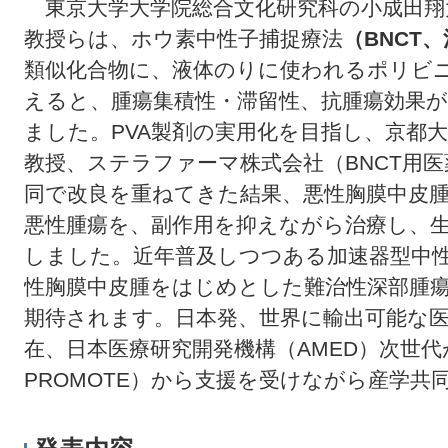
東京大学大学院総合文化研究科の小成田翔
教授らは、ホウ素中性子捕捉療法
（BNCT、
類似化合物に、液体のりに使われるポリビ
えると、腫瘍集積性・滞留性、抗腫瘍効果
ました。PVA製剤の実用化を目指し、京都
教授、ステラファーマ株式会社（BNCT用
同で改良を重ねてきた結果、悪性胸膜中皮
悪性腫瘍を、副作用を抑えながら治療し、
しました。近年普及しつつある加速器型中
性胸膜中皮腫をはじめとした難治性深部腫
期待されます。日本発、世界に輸出可能な
在、日本医療研究開発機構（AMED）次世代
PROMOTE）から支援を受けながら産学