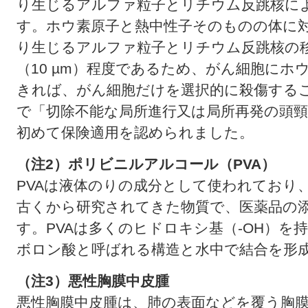
り生じるアルファ粒子とリチウム反跳核に
す。ホウ素原子と熱中性子そのものの体に
り生じるアルファ粒子とリチウム反跳核の
（10 µm）程度であるため、がん細胞に
きれば、がん細胞だけを選択的に殺傷するこ
で「切除不能な局所進行又は局所再発の頭頸
初めて保険適用を認められました。
（注2）ポリビニルアルコール（PVA）
PVAは液体のりの成分として使われており
古くから研究されてきた物質で、医薬品の
す。PVAは多くのヒドロキシ基（-OH）を
ボロン酸と呼ばれる構造と水中で結合を形
（注3）悪性胸膜中皮腫
悪性胸膜中皮腫は、肺の表面などを覆う胸