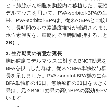
ヒト肺腺がん細胞を胸腔内に移植した、悪
デルマウスを用いて、PVA-sorbitol-B
果、PVA-sorbitol-BPAは、従来のBP
と、長時間のホウ素濃度維持が確認されまし
ホウ素濃度を、腫瘍内で長時間維持するこ
2B）
。
3. 生存期間の有意な延長
胸部腫瘍モデルマウスに対するBNCT効果を評価し
BPAを投与した群は、従来のBPA単独投与
長を示しました。PVA-sorbitol-BPA群
BPA単独群の46日、無治療群の23日を大
果は、元々BNCT効果の高いBPAの薬効を
います。