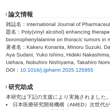
論文情報
雑誌名：International Journal of Pharmaceut
題名：Poly(vinyl alcohol) enhancing therapeut
boronophenylalanine on thoracic tumors in 
著者名：Kakeru Konarita, Minoru Suzuki, Dai
Aya Sudani, Yuko Ishino, Hideki Nakashima,
Uehara, Nobuhiro Nishiyama, Takahiro Nom
DOI：
10.1016/j.ijpharm.2025.125955
研究助成
本研究は下記の支援により実施されました
日本医療研究開発機構（AMED）次世代が