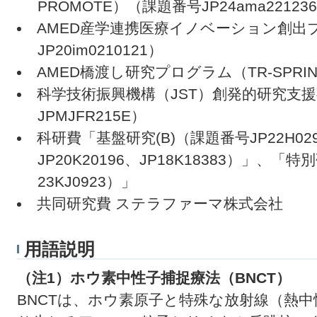
PROMOTE）（課題番号JP24ama22123
AMED産学連携医療イノベーション創出プロ
JP20im0210121）
AMED橋渡し研究プログラム（TR-SPRINT
科学技術振興機構（JST）創発的研究支援
JPMJFR215E）
科研費「基盤研究(B)（課題番号JP22H0
JP20K20196、JP18K18383）」、
23KJ0923）」
共同研究費 ステラファーマ株式会社
用語説明
（注1）ホウ素中性子捕捉療法（BNCT）
BNCTは、ホウ素原子と特殊な放射線（熱