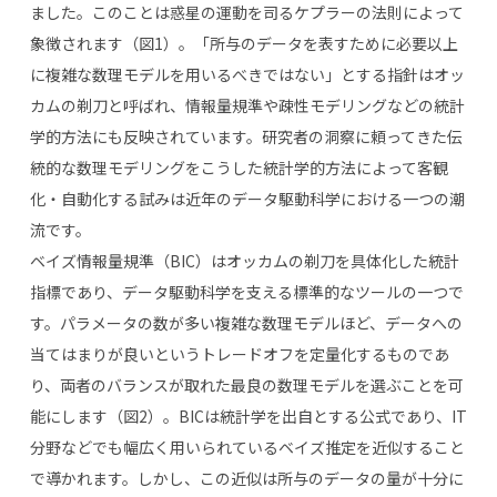
ました。このことは惑星の運動を司るケプラーの法則によって
象徴されます（図1）。「所与のデータを表すために必要以上
に複雑な数理モデルを用いるべきではない」とする指針はオッ
カムの剃刀と呼ばれ、情報量規準や疎性モデリングなどの統計
学的方法にも反映されています。研究者の洞察に頼ってきた伝
統的な数理モデリングをこうした統計学的方法によって客観
化・自動化する試みは近年のデータ駆動科学における一つの潮
流です。
ベイズ情報量規準（BIC）はオッカムの剃刀を具体化した統計
指標であり、データ駆動科学を支える標準的なツールの一つで
す。パラメータの数が多い複雑な数理モデルほど、データへの
当てはまりが良いというトレードオフを定量化するものであ
り、両者のバランスが取れた最良の数理モデルを選ぶことを可
能にします（図2）。BICは統計学を出自とする公式であり、IT
分野などでも幅広く用いられているベイズ推定を近似すること
で導かれます。しかし、この近似は所与のデータの量が十分に