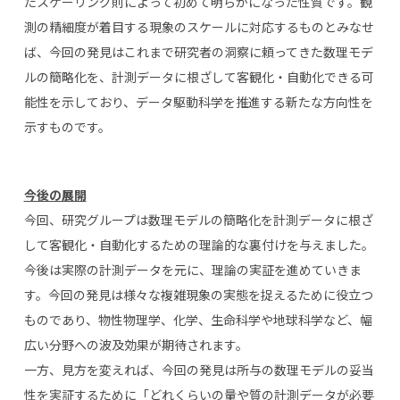
たスケーリング則によって初めて明らかになった性質です。観
測の精細度が着目する現象のスケールに対応するものとみなせ
ば、今回の発見はこれまで研究者の洞察に頼ってきた数理モデ
ルの簡略化を、計測データに根ざして客観化・自動化できる可
能性を示しており、データ駆動科学を推進する新たな方向性を
示すものです。
今後の展開
今回、研究グループは数理モデルの簡略化を計測データに根ざ
して客観化・自動化するための理論的な裏付けを与えました。
今後は実際の計測データを元に、理論の実証を進めていきま
す。今回の発見は様々な複雑現象の実態を捉えるために役立つ
ものであり、物性物理学、化学、生命科学や地球科学など、幅
広い分野への波及効果が期待されます。
一方、見方を変えれば、今回の発見は所与の数理モデルの妥当
性を実証するために「どれくらいの量や質の計測データが必要