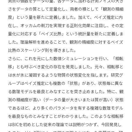
測点の個数をデータの量、各データに加わる計測ノイズの大き
さをデータの質として定量化し、両者の積として「観測の精細
度」という量を新たに定義しました。加えて、ベイズ推定に内
在し、オッカムの剃刀を実現する正則化効果に注目し、その定
量化に対応する「ベイズ比熱」という統計量を新たに定義しま
した。理論解析を進めることで、観測の精細度に対するベイズ
比熱のスケーリング則を導きました。
さらに、これを元にした数値シミュレーションを行い、「相転
移」とも呼ぶべき変化の存在を発見しました。元々、相転移と
は水が氷に凝固するような物質の状態変化を指します。研究グ
ループはベイズ推定にも複数の「状態」があり、状態毎に異な
る数理モデルを最良とみなすことを突き止めました。特に、観
測の精細度が高い（データの量が大きいまたは質が高い）状態
であるほど、より多くのパラメータを有する複雑な数理モデル
を最良なものとみなすことがわかりました。このような相転移
はBICを初めとした従来の理論では説明がつかず、今回発見し