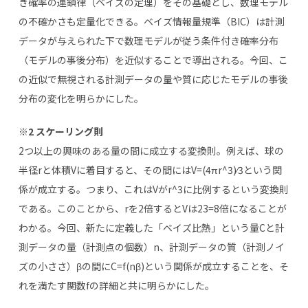
き確率の連鎖律（ベイズの定理）をその基礎とし、数理モデル
の不確かさも定量化できる。ベイズ情報量規準（BIC）は計測
データが与えられた下で数理モデルが従う条件付き確率分布
（モデルの事後分布）を近似することで導出される。今回、こ
の近似で無視される計測データの量や質に応じたモデルの事後
分布の変化を明らかにした。
※2 スケーリング則
2つ以上の興味のある量の間に成立する変換則。例えば、球の
半径rと体積Vに着目すると、その間にはV=(4πr^3)⁄3という関
係が成立する。つまり、これはVがr^3に比例するという変換則
である。このことから、rを2倍するとVは23=8倍になることが
わかる。今回、新たに定義した「ベイズ比熱」という量Cと計
測データの量（計測点の個数）n、計測データの質（計測ノイ
ズの小ささ）βの間にC=f(nβ)という関係が成立することを、そ
れを満たす関数fの詳細と共に明らかにした。