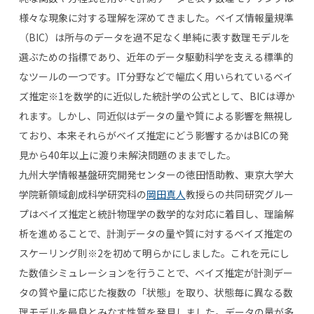
様々な現象に対する理解を深めてきました。ベイズ情報量規準
（BIC）は所与のデータを過不足なく単純に表す数理モデルを
選ぶための指標であり、近年のデータ駆動科学を支える標準的
なツールの一つです。IT分野などで幅広く用いられているベイ
ズ推定※1を数学的に近似した統計学の公式として、BICは導か
れます。しかし、同近似はデータの量や質による影響を無視し
ており、本来それらがベイズ推定にどう影響するかはBICの発
見から40年以上に渡り未解決問題のままでした。
九州大学情報基盤研究開発センターの徳田悟助教、東京大学大
学院新領域創成科学研究科の
岡田真人
教授らの共同研究グルー
プはベイズ推定と統計物理学の数学的な対応に着目し、理論解
析を進めることで、計測データの量や質に対するベイズ推定の
スケーリング則※2を初めて明らかにしました。これを元にし
た数値シミュレーションを行うことで、ベイズ推定が計測デー
タの質や量に応じた複数の「状態」を取り、状態毎に異なる数
理モデルを最良とみなす性質を発見しました。データの量が多