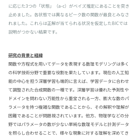
に応じた3つの「状態」（a-c）がベイズ推定にあることを突き
止めました。各状態では異なるピーク数の関数が最良とみなさ
れました。これらは正解が当てられる状況を仮定したBICでは
説明がつかない結果です。
研究の背景と経緯
関数や方程式を用いてデータを表現する数理モデリングは多く
の科学技術分野で重要な役割を果たしています。現在の人工知
能の中心を担う深層学習も端的に言えば、学習データに合わせ
て調整された合成関数の一種です。深層学習は優れた予測性や
ドメインを問わない万能性から重宝される一方、膨大な数のパ
ラメータを持つ複雑な関数であることから、その解釈や理解が
困難であることが問題視されています。他方、物理学などの分
野ではパラメータの数が少ない単純な数理モデルと計測データ
を照らし合わせることで、様々な現象に対する理解を深めてき