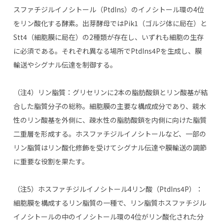
スファチジルイノシトール（
PtdIns
）のイノシトール環の
4
位
をリン酸化する酵素。出芽酵母では
Pik1
（ゴルジ体に局在）と
Stt4
（細胞膜に局在）の
2
種類が存在し、いずれも細胞の生存
に必須である。それぞれ異なる場所で
PtdIns4P
を生成し、膜
輸送やシグナル伝達を制御する。
（注
4
）リン脂質：グリセリンに
2
本の脂肪酸鎖とリン酸基が結
合した脂質分子の総称。細胞膜の主要な構成成分であり、親水
性のリン酸基を外側に、疎水性の脂肪酸鎖を内側に向けた脂質
二重層を形成する。ホスファチジルイノシトールなど、一部の
リン脂質はリン酸化修飾を受けてシグナル伝達や膜輸送の調節
に重要な役割を果たす。
（注
5
）ホスファチジルイノシトール
4
リン酸（
PtdIns4P
）：
細胞膜を構成するリン脂質の一種で、リン脂質ホスファチジル
イノシトールの中のイノシトール環の
4
位がリン酸化された分