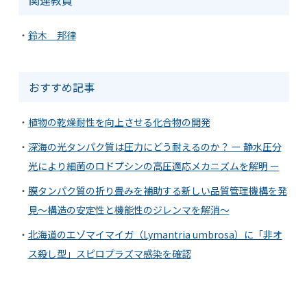
鈴木 邦律
おすすめ記事
植物の乾燥耐性を向上させる化合物の開発
深海の光タンパク質は圧力にどう耐えるのか？ ー 静水圧分
光により細菌のロドプシンの高圧適応メカニズムを解明 ー
膜タンパク質の折り畳みを補助する新しい品質管理機構を発
見～構造の安定性と機能性のジレンマを解消～
北海道のエゾマイマイガ（Lymantria umbrosa）に「非オ
ス殺し型」スピロプラズマ感染を確認