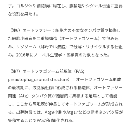
子。ゴルジ体や細胞膜に局在し、膜輸送やシグナル伝達に重要
な役割を果たす。
（注
6
）オートファジー：細胞内の不要なタンパク質や損傷し
た細胞小器官を二重膜構造（オートファゴソーム）で包み込
み、リソソーム（酵母では液胞）で分解・リサイクルする仕組
み。
2016
年にノーベル生理学・医学賞の対象となった。
（注
7
）オートファゴソーム前駆体（
PAS;
preautophagosomal structure
）：オートファゴソーム形成
の最初期に、液胞膜近傍に形成される構造体。オートファジー
関連（
Atg
）タンパク質が階層的に集積する足場として機能
し、ここから隔離膜が伸長してオートファゴソームが形成され
る。出芽酵母では、
Atg9
小胞や
Atg17
などの足場タンパク質が
集積することで
PAS
が組織化される。