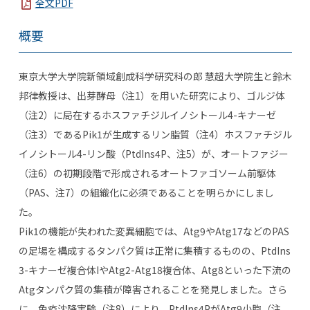
全文PDF
概要
東京大学大学院新領域創成科学研究科の郎 慧超大学院生と鈴木
邦律教授は、出芽酵母（注
1
）を用いた研究により、ゴルジ体
（注
2
）に局在するホスファチジルイノシトール
4-
キナーゼ
（注
3
）である
Pik1
が生成するリン脂質（注
4
）ホスファチジル
イノシトール
4-
リン酸（
PtdIns4P
、注
5
）が、オートファジー
（注
6
）の初期段階で形成されるオートファゴソーム前駆体
（
PAS
、注
7
）の組織化に必須であることを明らかにしまし
た。
Pik1
の機能が失われた変異細胞では、
Atg9
や
Atg17
などの
PAS
の足場を構成するタンパク質は正常に集積するものの、
PtdIns
3-
キナーゼ複合体
I
や
Atg2-Atg18
複合体、
Atg8
といった下流の
Atg
タンパク質の集積が障害されることを発見しました。さら
に、免疫沈降実験（注
8
）により、
PtdIns4P
が
Atg9
小胞（注