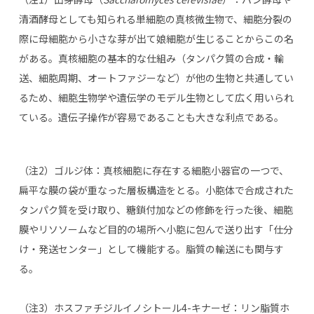
清酒酵母としても知られる単細胞の真核微生物で、細胞分裂の
際に母細胞から小さな芽が出て娘細胞が生じることからこの名
がある。真核細胞の基本的な仕組み（タンパク質の合成・輸
送、細胞周期、オートファジーなど）が他の生物と共通してい
るため、細胞生物学や遺伝学のモデル生物として広く用いられ
ている。遺伝子操作が容易であることも大きな利点である。
（注
2
）ゴルジ体：真核細胞に存在する細胞小器官の一つで、
扁平な膜の袋が重なった層板構造をとる。小胞体で合成された
タンパク質を受け取り、糖鎖付加などの修飾を行った後、細胞
膜やリソソームなど目的の場所へ小胞に包んで送り出す「仕分
け・発送センター」として機能する。脂質の輸送にも関与す
る。
（注
3
）ホスファチジルイノシトール
4-
キナーゼ：リン脂質ホ