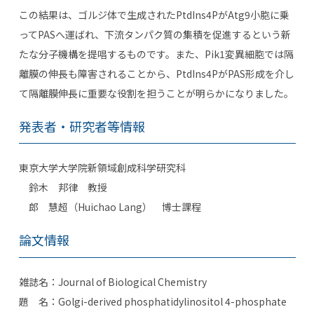
この結果は、ゴルジ体で生成された
PtdIns4P
が
Atg9
小胞に乗
って
PAS
へ運ばれ、下流タンパク質の集積を促進するという新
たな分子機構を提唱するものです。また、
Pik1
変異細胞では隔
離膜の伸長も障害されることから、
PtdIns4P
が
PAS
形成を介し
て隔離膜伸長に重要な役割を担うことが明らかになりました。
発表者・研究者等情報
東京大学大学院新領域創成科学研究科
鈴木 邦律
教授
郎 慧超（
Huichao Lang
） 博士課程
論文情報
雑誌名：
Journal of Biological Chemistry
題 名：
Golgi-derived phosphatidylinositol 4-phosphate