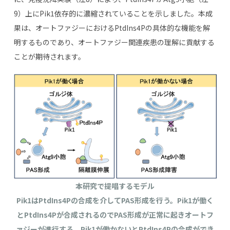
9
）上に
Pik1
依存的に濃縮されていることを示しました。本成
果は、オートファジーにおける
PtdIns4P
の具体的な機能を解
明するものであり、オートファジー関連疾患の理解に貢献する
ことが期待されます。
本研究で提唱するモデル
Pik1
は
PtdIns4P
の合成を介して
PAS
形成を行う。
Pik1
が働く
と
PtdIns4P
が合成されるので
PAS
形成が正常に起きオートフ
ァジーが進行する。
Pik1
が働かないと
PtdIns4P
の合成ができ