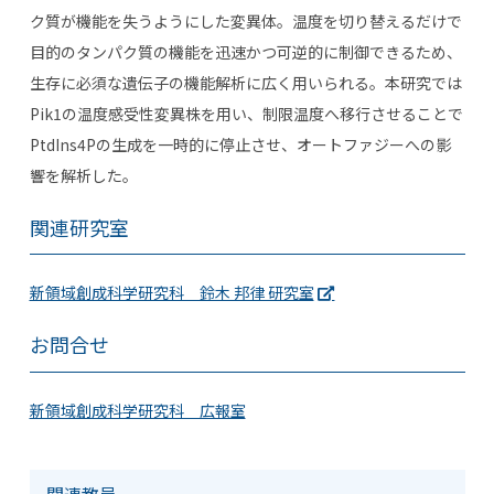
ク質が機能を失うようにした変異体。温度を切り替えるだけで
目的のタンパク質の機能を迅速かつ可逆的に制御できるため、
生存に必須な遺伝子の機能解析に広く用いられる。本研究では
Pik1
の温度感受性変異株を用い、制限温度へ移行させることで
PtdIns4P
の生成を一時的に停止させ、オートファジーへの影
響を解析した。
関連研究室
新領域創成科学研究科 鈴木 邦律 研究室
お問合せ
新領域創成科学研究科 広報室
関連教員