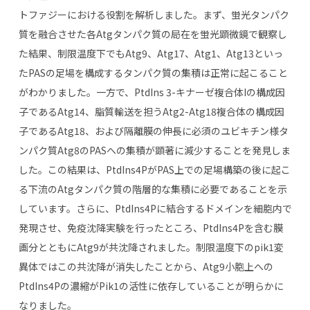
トファジーにおける役割を解析しました。まず、蛍光タンパク
質を融合させた各
Atg
タンパク質の局在を蛍光顕微鏡で観察し
た結果、制限温度下でも
Atg9
、
Atg17
、
Atg1
、
Atg13
といっ
た
PAS
の足場を構成するタンパク質の集積は正常に起こること
がわかりました。一方で、
PtdIns 3-
キナーゼ複合体
I
の構成因
子である
Atg14
、脂質輸送を担う
Atg2-Atg18
複合体の構成因
子である
Atg18
、および隔離膜の伸長に必須のユビキチン様タ
ンパク質
Atg8
の
PAS
への集積が顕著に減少することを発見しま
した。この結果は、
PtdIns4P
が
PAS
上での足場構築の後に起こ
る下流の
Atg
タンパク質の階層的な集積に必要であることを示
しています。さらに、
PtdIns4P
に結合するドメインを細胞内で
発現させ、免疫沈降実験を行ったところ、
PtdIns4P
を含む膜
画分とともに
Atg9
が共沈降されました。制限温度下の
pik1
変
異体ではこの共沈降が消失したことから、
Atg9
小胞上への
PtdIns4P
の濃縮が
Pik1
の活性に依存していることが明らかに
なりました。