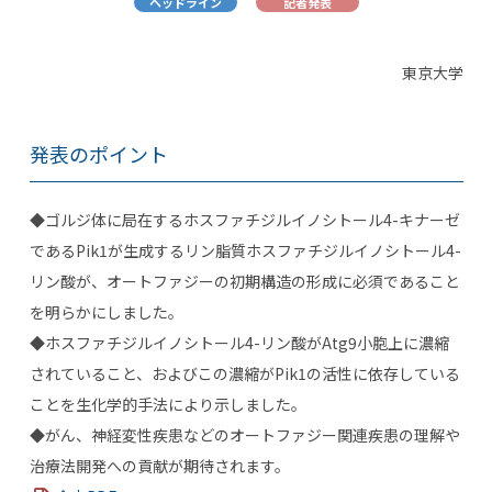
ヘッドライン
記者発表
東京大学
発表のポイント
◆ゴルジ体に局在するホスファチジルイノシトール
4-
キナーゼ
である
Pik1
が生成するリン脂質ホスファチジルイノシトール
4-
リン酸が、オートファジーの初期構造の形成に必須であること
を明らかにしました。
◆ホスファチジルイノシトール
4-
リン酸が
Atg9
小胞上に濃縮
されていること、およびこの濃縮が
Pik1
の活性に依存している
ことを生化学的手法により示しました。
◆がん、神経変性疾患などのオートファジー関連疾患の理解や
治療法開発への貢献が期待されます。