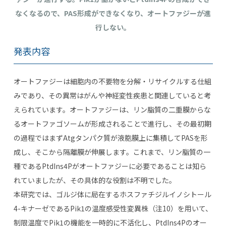
なくなるので、
PAS
形成ができなくなり、オートファジーが進
行しない。
発表内容
オートファジーは細胞内の不要物を分解・リサイクルする仕組
みであり、その異常はがんや神経変性疾患と関連していると考
えられています。オートファジーは、リン脂質の二重膜からな
るオートファゴソームが形成されることで進行し、その最初期
の過程ではまず
Atg
タンパク質が液胞膜上に集積して
PAS
を形
成し、そこから隔離膜が伸展します。これまで、リン脂質の一
種である
PtdIns4P
がオートファジーに必要であることは知ら
れていましたが、その具体的な役割は不明でした。
本研究では、ゴルジ体に局在するホスファチジルイノシトール
4-
キナーゼである
Pik1
の温度感受性変異株（注
10
）を用いて、
制限温度で
Pik1
の機能を一時的に不活化し、
PtdIns4P
のオー