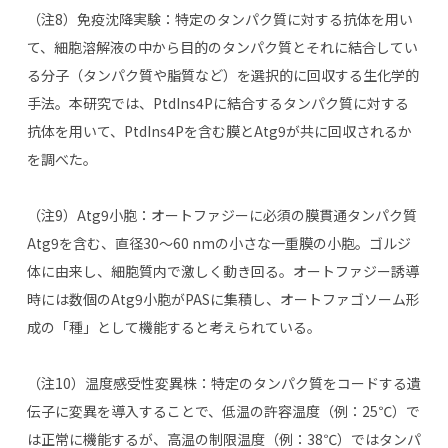
（注
8
）免疫沈降実験：特定のタンパク質に対する抗体を用い
て、細胞溶解液の中から目的のタンパク質とそれに結合してい
る分子（タンパク質や脂質など）を選択的に回収する生化学的
手法。本研究では、
PtdIns4P
に結合するタンパク質に対する
抗体を用いて、
PtdIns4P
を含む膜と
Atg9
が共に回収されるか
を調べた。
（注
9
）
Atg9
小胞：オートファジーに必須の膜貫通タンパク質
Atg9
を含む、直径
30
～
60 nm
の小さな一重膜の小胞。ゴルジ
体に由来し、細胞質内で激しく動き回る。オートファジー誘導
時には数個の
Atg9
小胞が
PAS
に集積し、オートファゴソーム形
成の「種」として機能すると考えられている。
（注
10
）温度感受性変異株：特定のタンパク質をコードする遺
伝子に変異を導入することで、低温の許容温度（例：
25℃
）で
は正常に機能するが、高温の制限温度（例：
38℃
）ではタンパ