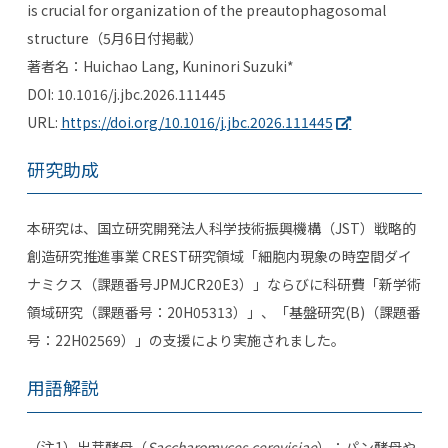
is crucial for organization of the preautophagosomal
structure
（
5
月
6
日付掲載）
著者名：
Huichao Lang, Kuninori Suzuki*
DOI:
10.1016/j.jbc.2026.111445
URL:
https://doi.org/10.1016/j.jbc.2026.111445
研究助成
本研究は、国立研究開発法人科学技術振興機構（
JST
）戦略的
創造研究推進事業
CREST
研究領域「細胞内現象の時空間ダイ
ナミクス（課題番号
JPMJCR20E3
）」ならびに科研費「新学術
領域研究（課題番号：
20H05313
）」、「基盤研究
(B)
（課題番
号：
22H02569
）」の支援により実施されました。
用語解説
（注
1
）出芽酵母（
Saccharomyces cerevisiae
）：パン酵母や