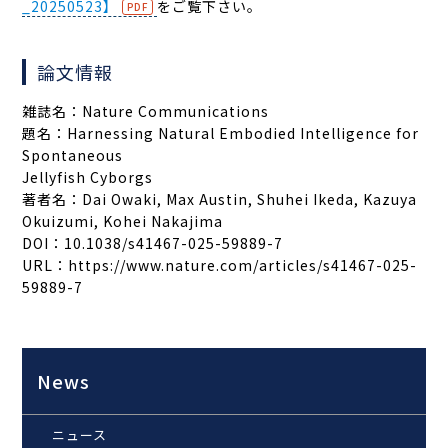
_20250523】
をご覧下さい。
論文情報
雑誌名：Nature Communications
題名：Harnessing Natural Embodied Intelligence for
Spontaneous
Jellyfish Cyborgs
著者名：Dai Owaki, Max Austin, Shuhei Ikeda, Kazuya
Okuizumi, Kohei Nakajima
DOI
：10.1038/s41467-025-59889-7
URL
：https://www.nature.com/articles/s41467-025-
59889-7
News
ニュース