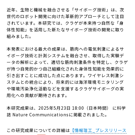
近年、生物と機械を融合させる「サイボーグ技術」は、次
世代のロボット開発に向けた革新的アプローチとして注目
されています。本研究では、クラゲが本来持つ自然な「身
体性知能」を活用した新たなサイボーグ技術の開発に取り
組みました。
本発表における最大の成果は、筋肉への電気刺激によるサ
イボーグ技術と計測システムを融合させ、取得した実験デ
ータの解析によって、適切な筋肉刺激条件を特定し、クラゲ
が持つ自発的かつ自己組織化された身体性知能を効果的に
引き出すことに成功した点にあります。ワイヤレス刺激シ
ステムとの統合により、将来的には海洋環境モニタリング
や環境汚染浄化活動などを支援するクラゲサイボーグの実
用化への貢献が期待されます。
本研究成果は、2025年5月23日 18:00（日本時間） に科学
誌 Nature Communicationsに掲載されました。
この研究成果についての詳細は
【情報理工_プレスリリース