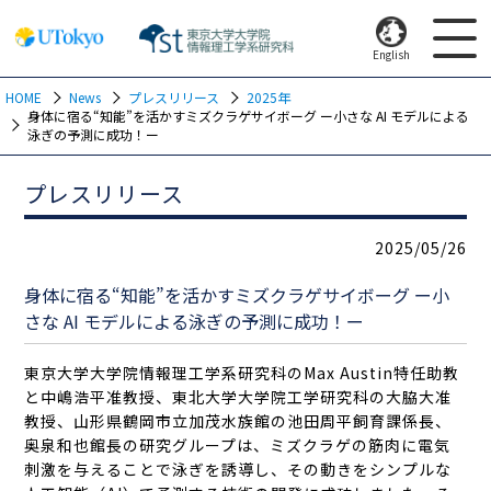
English
HOME
News
プレスリリース
2025年
身体に宿る“知能”を活かすミズクラゲサイボーグ ー小さな AI モデルによる
泳ぎの予測に成功！ー
プレスリリース
2025/05/26
身体に宿る“知能”を活かすミズクラゲサイボーグ ー小
さな AI モデルによる泳ぎの予測に成功！ー
東京大学大学院情報理工学系研究科のMax Austin特任助教
と中嶋浩平准教授、東北大学大学院工学研究科の大脇大准
教授、山形県鶴岡市立加茂水族館の池田周平飼育課係長、
奥泉和也館長の研究グループは、ミズクラゲの筋肉に電気
刺激を与えることで泳ぎを誘導し、その動きをシンプルな