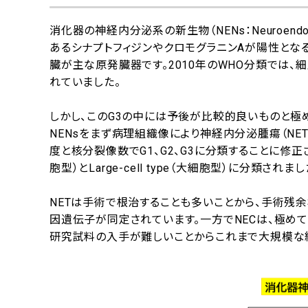
消化器の神経内分泌系の新生物（NENs：Neuroend
あるシナプトフィジンやクロモグラニンAが陽性とな
臓が主な原発臓器です。2010年のWHO分類では、
れていました。
しかし、このG3の中には予後が比較的良いものと極め
NENsをまず病理組織像により神経内分泌腫瘍（NET
度と核分裂像数でG1、G2、G3に分類することに修正されまし
胞型）とLarge-cell type（大細胞型）に分類されま
NETは手術で根治することも多いことから、手術残
因遺伝子が同定されています。一方でNECは、極め
研究試料の入手が難しいことからこれまで大規模な