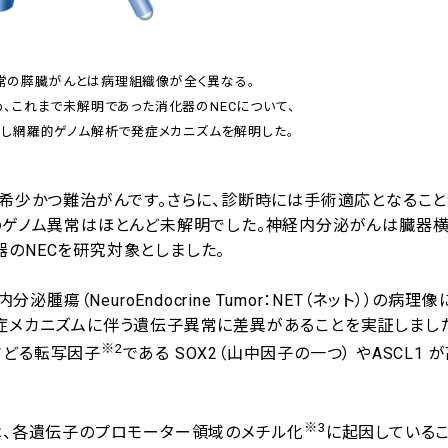
通常の膵臓がんとは病理組織像が全く異なる。
、これまで未解明であった消化器のNECについて、
し網羅的ゲノム解析で発症メカニズムを解明した。
、希少かつ難治がんです。さらに、診断時には手術適応となるこ
のゲノム異常はほとんど未解明でした。神経内分泌がんは臓器
のNECを研究対象としました。
腫瘍（NeuroEndocrine Tumor：NET（ネット））の病理
症メカニズムに伴う遺伝子異常に差異があることを実証しました
※2
さどる転写因子
である SOX2（山中因子の一つ） やASCL1 
※3
は、各遺伝子のプロモーター領域のメチル化
に起因している