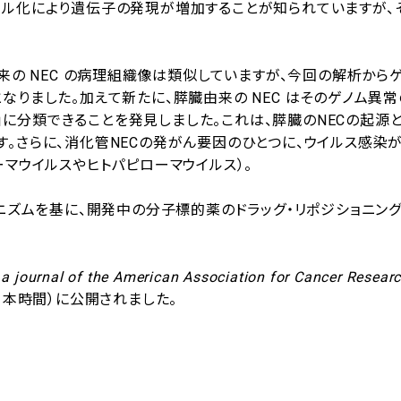
チル化により遺伝子の発現が増加することが知られていますが、
来の NEC の病理組織像は類似していますが、今回の解析から
りました。加えて新たに、膵臓由来の NEC はそのゲノム異
pe（腺房型）」に分類できることを発見しました。これは、膵臓のNECの起
。さらに、消化管NECの発がん要因のひとつに、ウイルス感染
マウイルスやヒトパピローマウイルス）。
カニズムを基に、開発中の分子標的薬のドラッグ・リポジショニン
 a journal of the American Association for Cancer Resear
時（日本時間）に公開されました。