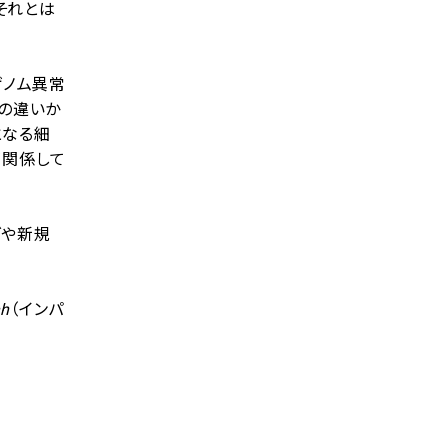
それとは
ゲノム異常
常の違いか
源となる細
が関係して
グや新規
ch
（インパ