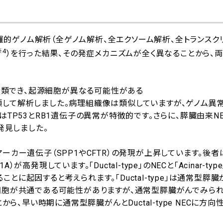
網羅的ゲノム解析（全ゲノム解析、全エクソーム解析、全トランスク
※4
）を行った結果、その発症メカニズムが全く異なることから、
ype」に分類でき、起源細胞が異なる可能性がある
類して解析しました。病理組織像は類似していますが、ゲノム異
TP53とRB1遺伝子の異常が特徴的です。さらに、膵臓由来NE
とを発見しました。
カー遺伝子（SPP1やCFTR）の発現が上昇しています。後者は
現しています。「Ductal-type」のNECと「Acinar-type
に起因すると考えられます。「Ductal-type」は通常型膵臓
細胞が共通である可能性がありますが、通常型膵臓がんでみら
から、早い時期に通常型膵臓がんとDuctal-type NECに方向