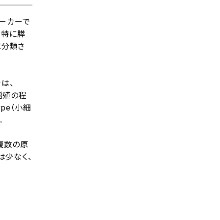
マーカーで
、特に膵
に分類さ
は、
増殖の程
ype（小細
。
複数の原
は少なく、