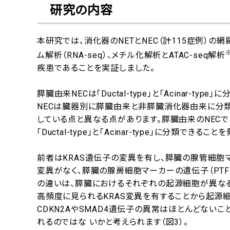
研究の内容
本研究では、消化器のNETとNEC（計115症例）の
ム解析（RNA-seq）、メチル化解析とATAC-seq解析
疾患であることを実証しました。
膵臓由来NECは「Ductal-type」と「Acinar-t
NECは臓器別に膵臓由来と非膵臓消化器由来に分
している点と異なる点があります。膵臓由来のNECでは
「Ductal-type」と「Acinar-type」に分類できるこ
前者はKRAS遺伝子の変異を有し、膵臓の腺管細胞マー
変異がなく、膵臓の腺房細胞マーカーの遺伝子（PTF1A）が高発
の違いは、膵臓におけるそれぞれの起源細胞が異なること
高頻度に見られるKRAS変異を有することから起源
CDKN2AやSMAD4遺伝子の異常はほとんどないこと
れるのではな いかと考えられます（図3）。