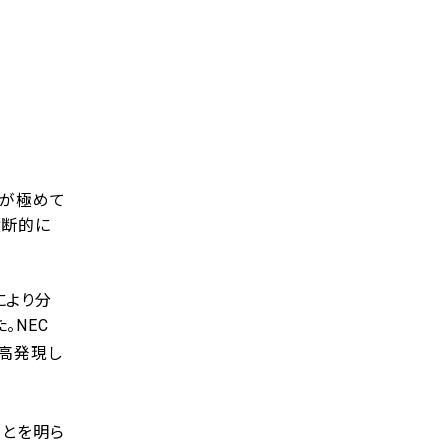
とが極めて
横断的に
像により分
。NEC
が高発現し
ことを明ら