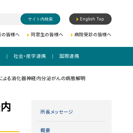
English Top
者の皆様へ
同窓生の皆様へ
病院受診の皆様へ
成
社会・産学連携
国際連携
による消化器神経内分泌がんの病態解明
経内
所長メッセージ
概要