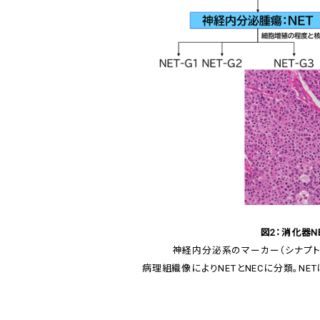
図2：消化器N
神経内分泌系のマーカー（シナプト
病理組織像によりNETとNECに分類。NE