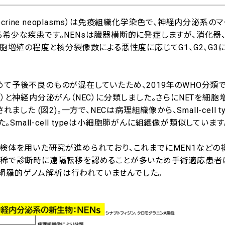
ocrine neoplasms）は免疫組織化学染色で、神経内分泌系の
る希少な疾患です。NENsは臓器横断的に発症しますが、消化器
細胞増殖の程度と核分裂像数による悪性度に応じてG1、G2、G3
て予後不良のものが混在していたため、2019年のWHO分類で
）と神経内分泌がん（NEC）に分類しました。さらにNETを細胞
た (図2)。一方で、NECは病理組織像から、Small-cell t
した。Small-cell typeは小細胞肺がんに組織像が類似しています
余検体を用いた研究が進められており、これまでにMEN1などの
て稀で診断時に遠隔転移を認めることが多いため手術適応患者
網羅的ゲノム解析は行われていませんでした。