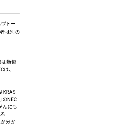
リプトー
両者は別の
常は類似
Cは、
KRAS
」のNEC
がんにも
れる
性が分か