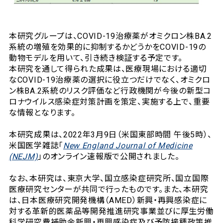
本研究グループは、COVID-19治療薬がオミクロン株BA.2
系統の増殖を効果的に抑制するかどうかをCOVID-19の
動物モデルを用いて、引き続き検証する予定です。
本研究を通して得られた成果は、医療現場における適切
なCOVID-19治療薬の選択に役立つだけでなく、オミクロ
ン株BA.2系統のリスク評価など行政機関が今後の新型コ
ロナウイルス感染症対策計画を策定、実施する上で、重要
な情報となります。
本研究成果は、2022年3月9日（米国東部時間 午後5時）、
米国医学雑誌「
New England Journal of Medicine
(NEJM)
」のオンライン速報版で公開されました。
なお、本研究は、東京大学、国立感染症研究所、国立国際
医療研究センターが共同で行ったものです。また、本研究
は、日本医療研究開発機構（AMED）新興・再興感染症に
対する革新的医薬品等開発推進研究事業並びに厚生労働
科学研究費補助金新興・再興感染症及び予防接種政策推