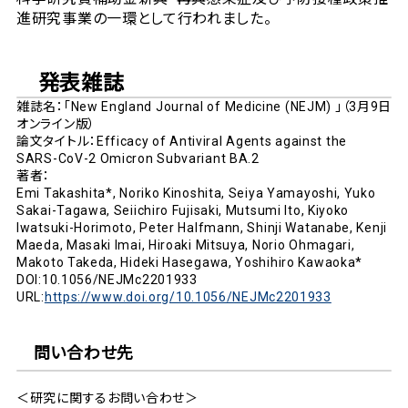
進研究事業の一環として行われました。
発表雑誌
雑誌名：「New England Journal of Medicine (NEJM) 」（3月9日
オンライン版）
論文タイトル：Efficacy of Antiviral Agents against the
SARS-CoV-2 Omicron Subvariant BA.2
著者：
Emi Takashita*, Noriko Kinoshita, Seiya Yamayoshi, Yuko
Sakai-Tagawa, Seiichiro Fujisaki, Mutsumi Ito, Kiyoko
Iwatsuki-Horimoto, Peter Halfmann, Shinji Watanabe, Kenji
Maeda, Masaki Imai, Hiroaki Mitsuya, Norio Ohmagari,
Makoto Takeda, Hideki Hasegawa, Yoshihiro Kawaoka*
DOI:10.1056/NEJMc2201933
URL:
https://www.doi.org/10.1056/NEJMc2201933
問い合わせ先
＜研究に関するお問い合わせ＞