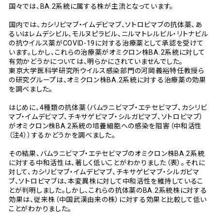
国々では、BA.2系統に属する株が主流となっています。
国内では、カシリビマブ・イムデビマブ、ソトロビマブの抗体薬、あ
るいはレムデシビル、モルヌピラビル、ニルマトレルビル・リトナビル
の抗ウイルス薬がCOVID-19に対する治療薬として承認を受けて
います。しかし、これらの治療薬がオミクロン株BA.2系統に対して
有効かどうかについては、明らかにされていませんでした。
東京大学医科学研究所ウイルス感染部門の河岡義裕特任教授ら
の研究グループは、オミクロン株BA.2系統に対する治療薬の効果
を調べました。
はじめに、4種類の抗体薬（バムラニビマブ・エテセビマブ、カシリビ
マブ・イムデビマブ、チキサゲビマブ・シルガビマブ、ソトロビマブ）
がオミクロン株BA.2系統の培養細胞への感染を阻害（中和活性
（注4））するかどうかを調べました。
その結果、バムラニビマブ・エテセビマブのオミクロン株BA.2系統
に対する中和活性は、著しく低いことがわかりました（表）。それに
対して、カシリビマブ・イムデビマブ、チキサゲビマブ・シルガビマ
ブ、ソトロビマブは、本変異株に対して中和活性を維持しているこ
とが判明しました。しかし、これらの抗体薬のBA.2系統株に対する
効果は、従来株（中国武漢由来の株）に対する効果と比較して低い
ことがわかりました。