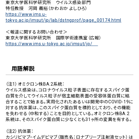
東京大学医科学研究所 ウイルス感染部門
特任教授 河岡 義裕（かわおか よしひろ）
https://www.ims.u-
tokyo.ac.jp/imsut/jp/lab/dstngprof/page_00174.html
＜報道に関するお問い合わせ＞
東京大学医科学研究所 国際学術連携室（広報）
https://www.ims.u-tokyo.ac.jp/imsut/jp/
用語解説
（注1）オミクロン株BA.2系統：
ウイルス感染は、コロナウイルス粒子表面に存在するスパイク蛋
白質を介してウイルス粒子が宿主細胞表面の受容体蛋白質に結
合することで始まる。実用化されたあるいは開発中のCOVID-19に
対する抗体薬は、このスパイク蛋白質を標的としており、その機能
を失わせる（中和する）ことを目的としている。オミクロン株BA.2
系統は、そのスパイク蛋白質に少なくとも31ヶ所の変異を有する。
（注2）抗体薬：
カシリビマブ・イムデビマブ（販売名：ロナプリーブ注射液セット）は