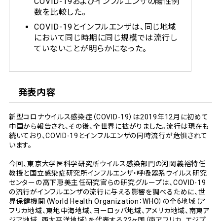
COVID-19およびインフルエンザの陽性例
数を比較した。
COVID-19とインフルエンザは、同じ地域
において同じ時期に同じ規模では流行し
ていないことが明らかになった。
発表内容
新型コロナウイルス感染症（COVID-19）は2019年12月に初めて
中国から報告され、その後、全世界に拡がりました。流行は現在も
続いており、COVID-19とインフルエンザの同時流行が危惧されて
います。
今回、東京大学医科学研究所ウイルス感染部門の河岡義裕特任
教授と国立感染症研究所インフルエンザ・呼吸器系ウイルス研究
センターの高下恵美主任研究官らの研究グループは、COVID-19
の流行がインフルエンザの流行に与える影響を調べるために、世
界保健機関（World Health Organization：WHO）の全6地域（ア
フリカ地域、東地中海地域、ヨーロッパ地域、アメリカ地域、南東ア
ジア地域、西太平洋地域）を代表する22ヶ国（南アフリカ、エジプ