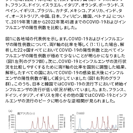
ト、フランス、ドイツ、イスラエル、イタリア、オランダ、ポーランド、ス
ペイン、イギリス、ブラジル、カナダ、メキシコ、アメリカ、インド、タ
イ、オーストラリア、中国、日本、フィリピン、韓国、ベトナム）につい
て、2019年第1週から2022年第45週までのCOVID-19およびイン
フルエンザの陽性例数を比較しました。
図1に各地域の代表例を示します。COVID-19およびインフルエン
ザの陽性例数について、両Y軸の比率を等しく（1：1）した場合、解
析した22ヶ国すべてにおいてCOVID-19の陽性例数と比べてイン
フルエンザの陽性例数が極めて少ないことが明らかになりました
（図1左列のグラフ群）。次に、COVID-19とインフルエンザの流行状
況を比較しやすくするために両Y軸の比率を国別に調整した結果、
解析したすべての国においてCOVID-19の感染拡大後にインフル
エンザの陽性例数が著しく減少していました（図1右列のグラフ
群）。このうち、日本と韓国ではCOVID-19の流行下において終始イ
ンフルエンザの流行が低い状況が続いていました。また、フランス、
ドイツ、イタリア、イギリスを除くその他の国ではCOVID-19とインフ
ルエンザの流行のピークに明らかな逆相関が見られました。