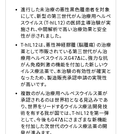
進行した未治療の悪性黒色腫患者を対象
にして、新型の第三世代がん治療用ヘルペ
スウイルス（T-hIL12）の医師主導治験が実
施され、中間解析で高い治療効果と安全
性が示されました。
T-hIL12は、悪性神経膠腫（脳腫瘍）の治療
薬として市販されている第三世代がん治
療用ヘルペスウイルスG47Δに、強力な抗
がん免疫刺激の機能を付加した新しいウ
イルス療法薬で、本治験の有効性が確実と
なったため、製造販売承認申請の実現性
が高いです。
複数のがん治療用ヘルペスウイルス薬が
承認されるのは世界初となる見込みであ
り、世界をリードするウイルス療法開発技
術を有する我が国では、T-hIL12を第一弾
として、今後もG47Δにさまざまな新機能
を付加した次世代のウイルス療法薬の開
発が進みます。