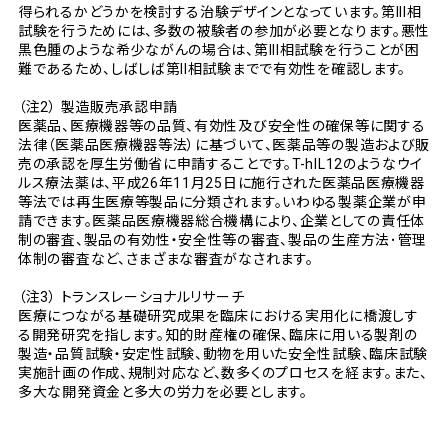
得られるかどうかを検討する治験デザインとなっています。第III相
試験を行うためには、多数の被験者の参加が必要となります。悪性
黒色腫のような希少ながんの場合は、第III相試験を行うことが困
難であるため、しばしば第II相試験までで有効性を確認します。
（注2） 製造販売承認申請
医薬品、医療機器等の品質、有効性及び安全性の確保等に関する
法律（医薬品医療機器等法）に基づいて、医薬品等の製造および販
売の承認を厚生労働省に申請することです。T-hIL12のようなウイ
ルス療法薬は、平成26年11月25日に施行された医薬品医療機器
等法では再生医療等製品に分類されます。いわゆる製薬企業が申
請できます。医薬品医療機器総合機構により、企業としての責任体
制の審査、製品の有効性・安全性等の審査、製品の生産方法･管理
体制の審査など、さまざまな審査がなされます。
（注3） トランスレーショナルリサーチ
医療につながる基礎研究成果を臨床における実用化に橋渡しす
る開発研究を指します。知的財産権の確保、臨床に用いる製剤の
製造・品質試験・安定性試験、動物を用いた安全性試験、臨床試験
実施計画の作成、規制対応など、数多くのプロセスを経ます。また、
多大な開発資金と多大の労力を必要とします。