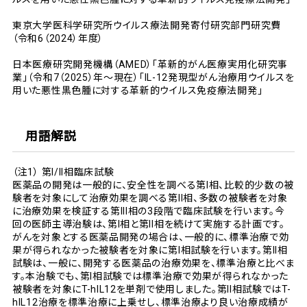
東京大学医科学研究所ウイルス療法開発寄付研究部門研究費
（令和6（2024）年度）
日本医療研究開発機構（AMED）「革新的がん医療実用化研究事
業」（令和7（2025）年～現在）「IL-12発現型がん治療用ウイルスを
用いた悪性黒色腫に対する革新的ウイルス免疫療法開発」
用語解説
（注1） 第I/II相臨床試験
医薬品の開発は一般的に、安全性を調べる第I相、比較的少数の被
験者を対象にして治療効果を調べる第II相、多数の被験者を対象
に治療効果を検証する第III相の3段階で臨床試験を行います。今
回の医師主導治験は、第I相と第II相を続けて実施する計画です。
がんを対象とする医薬品開発の場合は、一般的に、標準治療で効
果が得られなかった被験者を対象に第I相試験を行います。第II相
試験は、一般に、開発する医薬品の治療効果を、標準治療と比べま
す。本治験でも、第I相試験では標準治療で効果が得られなかった
被験者を対象にT-hIL12を単剤で使用しました。第II相試験ではT-
hIL12治療を標準治療に上乗せし、標準治療より良い治療成績が