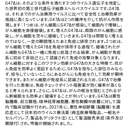
G47Δは、そのような条件を満たす3つのウイルス遺伝子を改変し
た世界初の第三世代遺伝子組換えヘルペスウイルスです。G47Δ
は、それまでのがん治療用ウイルスに比べて安全性と治療効果が
格段に高くなっています。G47Δは2つの機序を介して抗がん作用を
現します：1つめは、がん細胞にG47Δが感染して細胞内で増殖し、
がん細胞を直接破壊します。増えたG47Δは、周囲のがん細胞に感
染し、がん細胞を次々に破壊していきます。G47Δは際限なく増える
のではなく、一定の期間増えたあと免疫に排除されます。2つめは、
がん細胞で増えたG47Δを免疫が排除する過程で、破壊されたが
ん細胞もG47Δと一緒に免疫に処理される結果、がん細胞が免疫
系に初めて非自己として認識されて免疫の攻撃対象となります。
がん細胞に対するこのワクチン効果がG47Δの大きな特徴で、抗が
ん免疫を効率よく惹起するために、G47Δを投与した部位のみなら
ず、投与していないところにあるがんにも免疫を介して効果が期待
できます。またがん細胞が免疫系に認識されるため、G47Δで治療
を行った患者は、免疫チェックポイント阻害薬が効く確率が高くな
ると考えられます。さらに、G47Δは、がんの根治を阻むとされるが
ん幹細胞をも効率よく破壊することが判っています。G47Δは悪性
脳腫瘍、前立腺癌、嗅神経芽細胞腫、悪性胸膜中皮腫に対して国
内で臨床試験が行われ、2021年に、悪性神経膠腫（脳腫瘍）を適
応症として日本初のウイルス療法薬（再生医療等製品、一般名テ
セルパツレブ、製品名デリタクト注）として製造販売承認（条件及び
期限付）され、市販が開始されました。