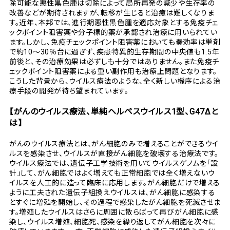
除可能な悪性黒色腫は切除によって局所再発の減少や生存率の
改善などが期待されますが、転移が生じると治癒は難しくなりま
す。近年、本邦では、進行期悪性黒色腫を適応対象とする免疫チェ
ックポイント阻害薬や分子標的薬が承認され治療に用いられてい
ます。しかし、免疫チェックポイント阻害薬においても奏効率は単剤
で約10～30％台に過ぎず、疾患特異的生存期間の中央値も1.5年
前後と、その治療効果は必ずしも十分ではありません。また免疫チ
ェックポイント阻害薬による重い副作用も治療上問題となります。
こうした背景から、ウイルス療法のような、全く新しい機序による治
療手段の開発が待ち望まれています。
【がんのウイルス療法、単純ヘルペスウイルス1型、G47Δと
は】
がんのウイルス療法とは、がん細胞のみで増えることができるウイ
ルスを感染させ、ウイルスが直接がん細胞を破壊する治療法です。
ウイルス療法では、遺伝子工学技術を用いてウイルスゲノムを「設
計」して、がん細胞ではよく増えても正常細胞では全く増えないウ
イルスを人工的に造って臨床に応用します。がん細胞だけで増える
ように工夫された遺伝子組換えウイルスは、がん細胞に感染する
とすぐに増殖を開始し、その過程で感染したがん細胞を死滅させま
す。増殖したウイルスはさらに周囲に散らばって再びがん細胞に感
染し、ウイルス増殖、細胞死、感染を繰り返してがん細胞を次々に