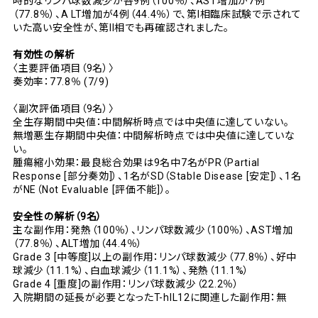
時的なリンパ球数減少が各9例（100％）、AST増加が7例
（77.8％）、A LT増加が4例（44.4％）で、第I相臨床試験で示されて
いた高い安全性が、第II相でも再確認されました。
有効性の解析
〈主要評価項目（9名）〉
奏効率：77.8％ (7/9)
〈副次評価項目（9名）〉
全生存期間中央値：中間解析時点では中央値に達していない。
無増悪生存期間中央値：中間解析時点では中央値に達していな
い。
腫瘍縮小効果：最良総合効果は9名中7名がPR（Partial
Response [部分奏効]）、1名がSD（Stable Disease [安定]）、1名
がNE（Not Evaluable [評価不能]）。
安全性の解析（9名）
主な副作用：発熱（100％）、リンパ球数減少（100％）、AST増加
（77.8％）、ALT増加（44.4％）
Grade 3 [中等度]以上の副作用：リンパ球数減少（77.8％）、好中
球減少（11.1%）、白血球減少（11.1%）、発熱（11.1%）
Grade 4 [重度]の副作用：リンパ球数減少（22.2％）
入院期間の延長が必要となったT-hIL12に関連した副作用：無