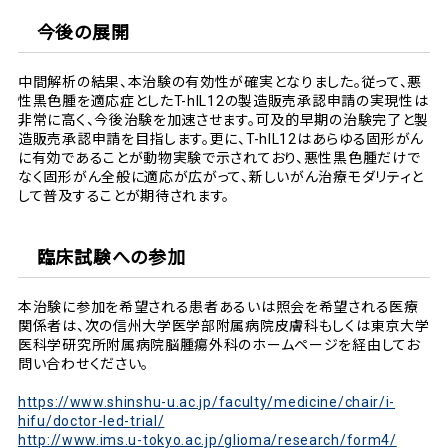
今後の展開
中間解析の結果、本治験の有効性が確実となりました。従って、悪
性黒色腫を適応症としたT-hIL12の製造販売承認申請の実現性は
非常に高く、今後治験を加速させます。可及的早期の治験完了と製
造販売承認申請を目指します。更に、T-hIL12はあらゆる固形がん
に有効であることが動物実験で示されており、悪性黒色腫だけで
なく固形がん全般に適応が広がって、新しいがん治療モダリティと
して普及することが期待されます。
臨床試験への参加
本治験に参加を希望される患者あるいは照会を希望される医療
関係者は、次の信州大学医学部附属病院皮膚科もしくは東京大学
医科学研究所附属病院脳腫瘍外科のホームページを経由してお
問い合わせください。
https://www.shinshu-u.ac.jp/faculty/medicine/chair/i-
hifu/doctor-led-trial/
http://www.ims.u-tokyo.ac.jp/glioma/research/form4/