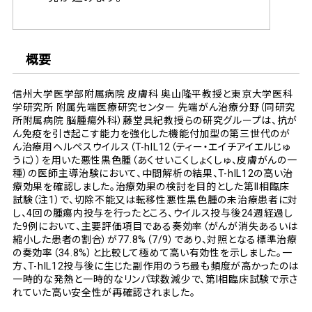
概要
信州大学医学部附属病院 皮膚科 奥山隆平教授と東京大学医科
学研究所 附属先端医療研究センター 先端がん治療分野（同研究
所附属病院 脳腫瘍外科）藤堂具紀教授らの研究グループは、抗が
ん免疫を引き起こす能力を強化した機能付加型の第三世代のが
ん治療用ヘルペスウイルス（T-hIL12（ティー・エイチアイエルじゅ
うに））を用いた悪性黒色腫（あくせいこくしょくしゅ、皮膚がんの一
種）の医師主導治験において、中間解析の結果、T-hIL12の高い治
療効果を確認しました。治療効果の検討を目的とした第II相臨床
試験（注1）で、切除不能又は転移性悪性黒色腫の未治療患者に対
し、4回の腫瘍内投与を行ったところ、ウイルス投与後24週経過し
た9例において、主要評価項目である奏効率（がんが消失あるいは
縮小した患者の割合）が77.8%（7/9）であり、対照となる標準治療
の奏効率（34.8%）と比較して極めて高い有効性を示しました。一
方、T-hIL12投与後に生じた副作用のうち最も頻度が高かったのは
一時的な発熱と一時的なリンパ球数減少で、第I相臨床試験で示さ
れていた高い安全性が再確認されました。