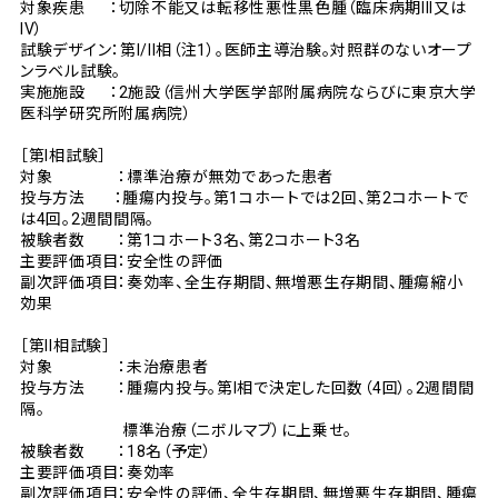
対象疾患 ：切除不能又は転移性悪性黒色腫（臨床病期III又は
IV）
試験デザイン：第I/II相（注1）。医師主導治験。対照群のないオープ
ンラベル試験。
実施施設 ：2施設（信州大学医学部附属病院ならびに東京大学
医科学研究所附属病院）
［第I相試験］
対象 ：標準治療が無効であった患者
投与方法 ：腫瘍内投与。第1コホートでは2回、第2コホートで
は4回。2週間間隔。
被験者数 ：第1コホート3名、第2コホート3名
主要評価項目：安全性の評価
副次評価項目：奏効率、全生存期間、無増悪生存期間、腫瘍縮小
効果
［第II相試験］
対象 ：未治療患者
投与方法 ：腫瘍内投与。第I相で決定した回数（4回）。2週間間
隔。
標準治療（ニボルマブ）に上乗せ。
被験者数 ：18名（予定）
主要評価項目：奏効率
副次評価項目：安全性の評価、全生存期間、無増悪生存期間、腫瘍