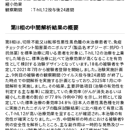
縮小効果
観察期間 ：T-hIL12投与後24週間
第II相の中間解析結果の概要
第II相は、切除不能又は転移性悪性黒色腫の未治療患者で、免疫
チェックポイント阻害薬のニボルマブ（製品名オプジーボ：抗PD-1
抗体薬）を標準治療に用いる患者を対象に、T-hIL12の治療を上乗
せした場合に、標準治療に比べて治療効果が高くなることを有効
性として検討する治験デザインとなっています。18名の被験者を予
定して2021年7月から被験者登録を開始しました。治験実施計画
上、9例目の被験者の観察期間（ウイルス投与後24週間）が終了し
た時点で中間解析を実施する計画となっており、2025年1月に中
間解析を実施しました。その結果、主要評価項目（治験の有効性を
判定する主な基準）に設定していた奏効率（がんが消失あるいは
縮小した患者の割合）が77.8％（9例中7例）を示し、対照として設
定していた標準治療の奏効率34.8％（日本人の悪性黒色種を対象
に実施されたニボルマブの臨床試験結果）に比べ極めて有意に高
く、T-hIL12が高い治療効果を呈することが確認され、本治験の有
効性が確実となりました。一方、中間解析の時点における被験者9
例の安全性を解析したところ、主な副作用は一時的な発熱及び一