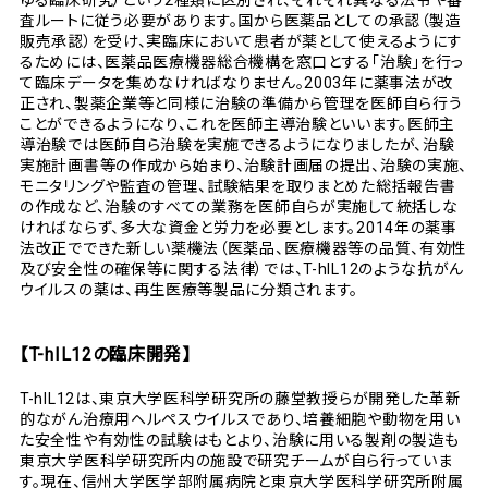
ゆる臨床研究）という2種類に区別され、それぞれ異なる法令や審
査ルートに従う必要があります。国から医薬品としての承認（製造
販売承認）を受け、実臨床において患者が薬として使えるようにす
るためには、医薬品医療機器総合機構を窓口とする「治験」を行っ
て臨床データを集めなければなりません。2003年に薬事法が改
正され、製薬企業等と同様に治験の準備から管理を医師自ら行う
ことができるようになり、これを医師主導治験といいます。医師主
導治験では医師自ら治験を実施できるようになりましたが、治験
実施計画書等の作成から始まり、治験計画届の提出、治験の実施、
モニタリングや監査の管理、試験結果を取りまとめた総括報告書
の作成など、治験のすべての業務を医師自らが実施して統括しな
ければならず、多大な資金と労力を必要とします。2014年の薬事
法改正でできた新しい薬機法（医薬品、医療機器等の品質、有効性
及び安全性の確保等に関する法律）では、T-hIL12のような抗がん
ウイルスの薬は、再生医療等製品に分類されます。
【T-hIL12の臨床開発】
T-hIL12は、東京大学医科学研究所の藤堂教授らが開発した革新
的ながん治療用ヘルペスウイルスであり、培養細胞や動物を用い
た安全性や有効性の試験はもとより、治験に用いる製剤の製造も
東京大学医科学研究所内の施設で研究チームが自ら行っていま
す。現在、信州大学医学部附属病院と東京大学医科学研究所附属