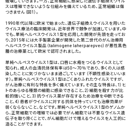
破壊していきます。一方、正常細胞に感染した遺伝子組換えウイル
スは増殖できないような仕組みを備えているため、正常組織は傷
つきません（図1）。
1990年代以降に欧米で始まった、遺伝子組換えウイルスを用いた
ウイルス療法の臨床開発は、近年世界で競争が加速しています。中
でも、単純ヘルペスウイルス1型を応用した開発が先頭を走ってお
り、2015年には大手製薬企業が開発した第二世代のがん治療用
ヘルペスウイルス製品（talimogene laherparepvec）が悪性黒色
腫の治療薬として欧米で認可されました。
単純ヘルペスウイルス1型は、口唇に水疱をつくるウイルスとして
知られ、成人の血清抗体保有率は50～70％であり、多くの人は感
染したことに気づかないまま過ごしています（不顕性感染といいま
す）。単純ヘルペスウイルス1型はごくありふれたウイルスですが、
がん治療に有利な特長を多く備えています。その主な特長は、1）ヒ
トのあらゆる種類の細胞に感染できること、2）細胞を殺す力が比
較的強いこと、3）抗ウイルス薬が存在するため治療を中断できる
こと、4）患者がウイルスに対する抗体を持っていても治療効果が
弱くならないこと、などです。単純ヘルペスウイルス1型のゲノムか
ら、正常細胞での増殖では必要でがん細胞では不要なウイルス遺
伝子を取り除くことで、がん細胞だけで増えるウイルスを人工的に
造ることができます。