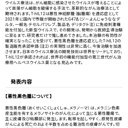
ウイルス療法は、がん細胞に感染させたウイルスが増えることによ
って直接がん細胞を破壊する手法で、革新的ながん治療法として
期待されます。T-hIL12は悪性神経膠腫（脳腫瘍）を適応症として
2021年に国内で市販が開始されたG47Δ（ジーよんじゅうななデ
ルタ、一般名 テセルパツレブ、製品名 デリタクト注）に免疫刺激機
能を付加した新型ウイルスで、その開発は、発明から医師主導治験
に至るまで、研究者だけで推し進めてきました。本治験の有効性が
確実となったことを受けて、悪性黒色腫を適応症としたT-hIL12の
製造販売承認申請（注2）の実現性は非常に高く、今後治験を加速
させます。日本のウイルス療法の開発技術は世界をリードしており、
T-hIL12が承認されれば、世界初の機能付加型の第三世代がん治
療用ヘルペスウイルス薬となる見込みです。
発表内容
【悪性黒色腫について】
悪性黒色腫（あくせいこくしょくしゅ、メラノーマ）は、メラニン色素
産生能を有するメラノサイトのがん化によって生じる悪性腫瘍で、
主に皮膚及び粘膜部に発生します。転移を起しやすく、原発性皮膚
がんによる死亡のおよそ半数を占める難治性の皮膚がんです。切