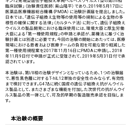
キン12発現型遺伝子組換え単純ヘルペスウイルス1型の第I/II相
臨床試験」（治験責任医師：奥山隆平）であり、2019年5月17日に
医薬品医療機器総合機構（PMDA）に治験計画届を提出しました。
日本では、「遺伝子組換え生物等の使用等の規制による生物の多
様性の確保に関する法律」（カルタヘナ法）に則って、遺伝子組換え
ウイルスの製品開発における臨床使用には、環境大臣と厚生労働
大臣による「第一種使用規程」の申請と承認が、薬機法に基づく治
験計画とは別途に必要です。今回の治験の開始にあたっては、医療
現場における患者および医療チームの負担を可能な限り軽減した
第一種使用規程案を2017年11月16日にPMDAに申請し、2018
年11月9日付で申請が正式に受理されて、2019年5月31日付で承
認されています。
本治験は、第I/II相の治験デザインとなっているため、1つの治験届
で、悪性黒色腫に対するT-hIL12単独の安全性のみならず、有効性
まで検討できます。G47Δに続く国産の遺伝子組換え抗がんウイル
ス製品として、またさまざまな機能を付加した次世代の抗がんウイ
ルス製品の第一弾として、可及的早期の製造販売承認を目指しま
す。
本治験の概要