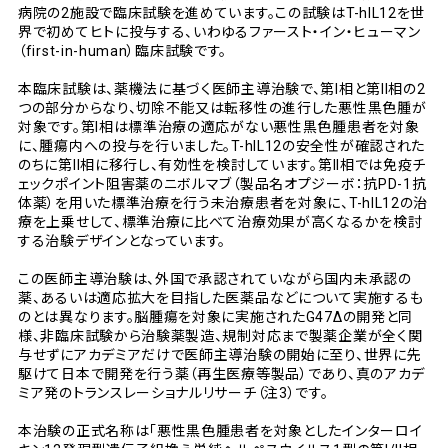
病院の2施設で臨床試験を進めています。この試験はT-hIL12を世
界で初めてヒトに投与する、いわゆるファースト・イン・ヒューマン
（first-in-human）臨床試験です。
本臨床試験は、薬機法に基づく医師主導治験で、第I相と第II相の2
つの部分からなり、切除不能又は転移性の進行した悪性黒色腫が
対象です。第I相は標準治療の適応がない悪性黒色腫患者を対象
に、腫瘍内への投与を行いました。T-hIL12の安全性が確認された
のちに第II相に移行し、有効性を検討しています。第II相では免疫チ
ェックポイント阻害薬のニボルマブ（製品名オプジーボ：抗PD-1抗
体薬）を用いた標準治療を行う未治療患者を対象に、T-hIL12の治
療を上乗せして、標準治療に比べて治療効果が高くなるかを検討
する治験デザインとなっています。
この医師主導治験は、外国で承認されていながら国内未承認の
薬、あるいは適応拡大を目指した医薬品などについて実施するも
のとは異なります。脳腫瘍を対象に実施されたG47Δの開発と同
様、非臨床試験から治験薬製造、規制対応まで製薬企業が全く関
与せずにアカデミアだけで医師主導治験の開始に至り、世界に先
駆けて日本で開発を行う薬（再生医療等製品）であり、真のアカデ
ミア発のトランスレーショナルリサーチ（注3）です。
本治験の正式名称は「悪性黒色腫患者を対象としたインターロイ