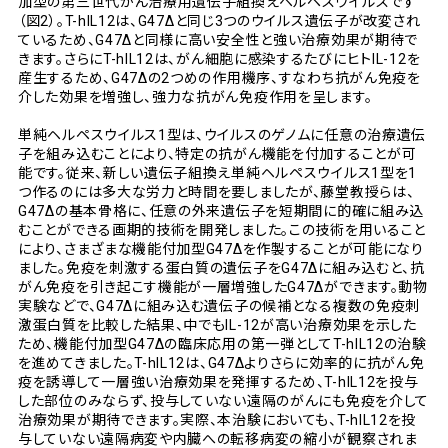
加型の第三世代がん治療用遺伝子組換えヘルペスウイルスです
（図2）。T-hIL12は、G47Δと同じ3つのウイルス遺伝子が改変され
ているため、G47Δと同様に高い安全性と強い治療効果が期待で
きます。さらにT-hIL12は、がん細胞に感染するたびにヒトIL-12を
産生するため、G47Δの2つめの作用機序、すなわち抗がん免疫を
介した効果を増強し、強力な抗がん免疫作用を呈します。
単純ヘルペスウイルス1型は、ウイルスのゲノムに任意の治療遺伝
子を組み込むことにより、特定の抗がん機能を付加することが可
能です。従来、新しい遺伝子組換え単純ヘルペスウイルス1型を1
つ作るのには多大な労力と時間を要しましたが、藤堂教授らは、
G47Δの基本骨格に、任意の外来遺伝子を短期間に的確に組み込
むことができる画期的技術を開発しました。この技術を用いること
により、さまざまな機能付加型G47Δを作製することが可能になり
ました。免疫を刺激する蛋白質の遺伝子をG47Δに組み込むと、抗
がん免疫を引き起こす機能が一層増強したG47Δができます。動物
実験などで、G47Δに組み込む遺伝子の候補となる複数の免疫刺
激蛋白質を比較した結果、中でもIL-12が高い治療効果を示した
ため、機能付加型G47Δの臨床応用の第一弾としてT-hIL12の治験
を進めてきました。T-hIL12は、G47Δよりさらに効率的に抗がん免
疫を誘導して一層強い治療効果を発揮するため、T-hIL12を投与
した部位のみならず、投与していない遠隔のがんにも免疫を介して
治療効果が期待できます。実際、本治験においても、T-hIL12を投
与していない遠隔病変や内臓への転移病変の縮小が観察されま