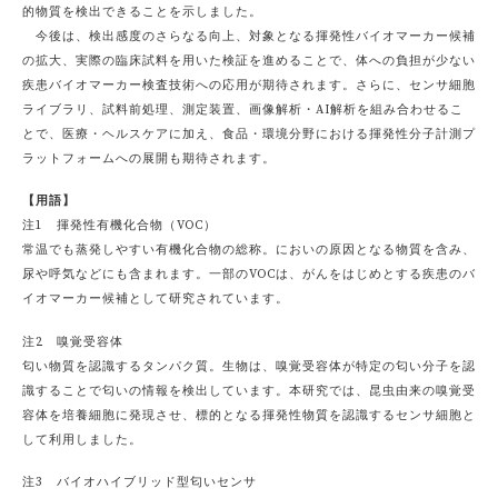
的物質を検出できることを示しました。
今後は、検出感度のさらなる向上、対象となる揮発性バイオマーカー候補
の拡大、実際の臨床試料を用いた検証を進めることで、体への負担が少ない
疾患バイオマーカー検査技術への応用が期待されます。さらに、センサ細胞
ライブラリ、試料前処理、測定装置、画像解析・AI解析を組み合わせるこ
とで、医療・ヘルスケアに加え、食品・環境分野における揮発性分子計測プ
ラットフォームへの展開も期待されます。
【用語】
注1 揮発性有機化合物（VOC）
常温でも蒸発しやすい有機化合物の総称。においの原因となる物質を含み、
尿や呼気などにも含まれます。一部のVOCは、がんをはじめとする疾患のバ
イオマーカー候補として研究されています。
注2 嗅覚受容体
匂い物質を認識するタンパク質。生物は、嗅覚受容体が特定の匂い分子を認
識することで匂いの情報を検出しています。本研究では、昆虫由来の嗅覚受
容体を培養細胞に発現させ、標的となる揮発性物質を認識するセンサ細胞と
して利用しました。
注3 バイオハイブリッド型匂いセンサ