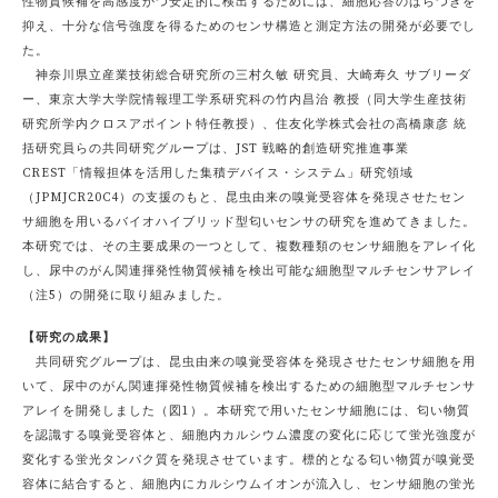
性物質候補を高感度かつ安定的に検出するためには、細胞応答のばらつきを
抑え、十分な信号強度を得るためのセンサ構造と測定方法の開発が必要でし
た。
神奈川県立産業技術総合研究所の三村久敏 研究員、大崎寿久 サブリーダ
ー、東京大学大学院情報理工学系研究科の竹内昌治 教授（同大学生産技術
研究所学内クロスアポイント特任教授）、住友化学株式会社の高橋康彦 統
括研究員らの共同研究グループは、JST 戦略的創造研究推進事業
CREST「情報担体を活用した集積デバイス・システム」研究領域
（JPMJCR20C4）の支援のもと、昆虫由来の嗅覚受容体を発現させたセン
サ細胞を用いるバイオハイブリッド型匂いセンサの研究を進めてきました。
本研究では、その主要成果の一つとして、複数種類のセンサ細胞をアレイ化
し、尿中のがん関連揮発性物質候補を検出可能な細胞型マルチセンサアレイ
（注5）の開発に取り組みました。
【研究の成果】
共同研究グループは、昆虫由来の嗅覚受容体を発現させたセンサ細胞を用
いて、尿中のがん関連揮発性物質候補を検出するための細胞型マルチセンサ
アレイを開発しました（図1）。本研究で用いたセンサ細胞には、匂い物質
を認識する嗅覚受容体と、細胞内カルシウム濃度の変化に応じて蛍光強度が
変化する蛍光タンパク質を発現させています。標的となる匂い物質が嗅覚受
容体に結合すると、細胞内にカルシウムイオンが流入し、センサ細胞の蛍光