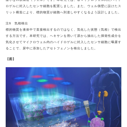
微小な凹状構造（ウェル）です。本研究では、各マイクロウェル内にハイド
ロゲルに封入したセンサ細胞を配置しました。また、ウェル側壁に設けたス
リット構造により、標的物質が細胞へ到達しやすくなるよう設計しました。
注8 気相検出
標的物質を液体中で直接検出するのではなく、気化した状態（気相）で検出
する方法です。本研究では、ヘキサンを用いて尿から抽出した揮発性成分を
気化させてマイクロウェル内のハイドロゲルに封入したセンサ細胞に曝露す
ることで、尿中に添加したアセトフェノンを検出しました。
【図】