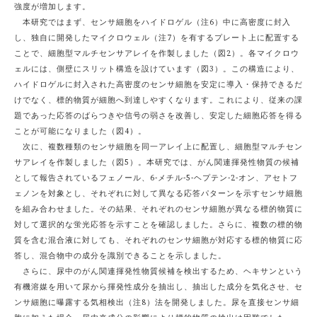
強度が増加します。
本研究ではまず、センサ細胞をハイドロゲル（注6）中に高密度に封入
し、独自に開発したマイクロウェル（注7）を有するプレート上に配置する
ことで、細胞型マルチセンサアレイを作製しました（図2）。各マイクロウ
ェルには、側壁にスリット構造を設けています（図3）。この構造により、
ハイドロゲルに封入された高密度のセンサ細胞を安定に導入・保持できるだ
けでなく、標的物質が細胞へ到達しやすくなります。これにより、従来の課
題であった応答のばらつきや信号の弱さを改善し、安定した細胞応答を得る
ことが可能になりました（図4）。
次に、複数種類のセンサ細胞を同一アレイ上に配置し、細胞型マルチセン
サアレイを作製しました（図5）。本研究では、がん関連揮発性物質の候補
として報告されているフェノール、6-メチル-5-ヘプテン-2-オン、アセトフ
ェノンを対象とし、それぞれに対して異なる応答パターンを示すセンサ細胞
を組み合わせました。その結果、それぞれのセンサ細胞が異なる標的物質に
対して選択的な蛍光応答を示すことを確認しました。さらに、複数の標的物
質を含む混合液に対しても、それぞれのセンサ細胞が対応する標的物質に応
答し、混合物中の成分を識別できることを示しました。
さらに、尿中のがん関連揮発性物質候補を検出するため、ヘキサンという
有機溶媒を用いて尿から揮発性成分を抽出し、抽出した成分を気化させ、セ
ンサ細胞に曝露する気相検出（注8）法を開発しました。尿を直接センサ細