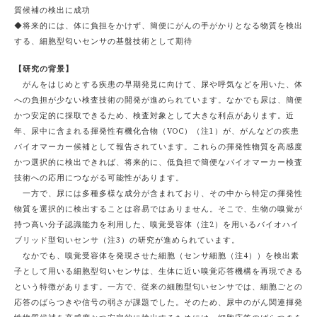
質候補の検出に成功
◆将来的には、体に負担をかけず、簡便にがんの手がかりとなる物質を検出
する、細胞型匂いセンサの基盤技術として期待
【研究の背景】
がんをはじめとする疾患の早期発見に向けて、尿や呼気などを用いた、体
への負担が少ない検査技術の開発が進められています。なかでも尿は、簡便
かつ安定的に採取できるため、検査対象として大きな利点があります。近
年、尿中に含まれる揮発性有機化合物（VOC）（注1）が、がんなどの疾患
バイオマーカー候補として報告されています。これらの揮発性物質を高感度
かつ選択的に検出できれば、将来的に、低負担で簡便なバイオマーカー検査
技術への応用につながる可能性があります。
一方で、尿には多種多様な成分が含まれており、その中から特定の揮発性
物質を選択的に検出することは容易ではありません。そこで、生物の嗅覚が
持つ高い分子認識能力を利用した、嗅覚受容体（注2）を用いるバイオハイ
ブリッド型匂いセンサ（注3）の研究が進められています。
なかでも、嗅覚受容体を発現させた細胞（センサ細胞（注4））を検出素
子として用いる細胞型匂いセンサは、生体に近い嗅覚応答機構を再現できる
という特徴があります。一方で、従来の細胞型匂いセンサでは、細胞ごとの
応答のばらつきや信号の弱さが課題でした。そのため、尿中のがん関連揮発