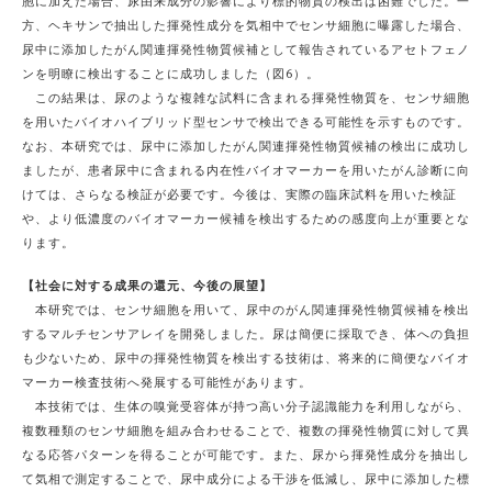
胞に加えた場合、尿由来成分の影響により標的物質の検出は困難でした。一
方、ヘキサンで抽出した揮発性成分を気相中でセンサ細胞に曝露した場合、
尿中に添加したがん関連揮発性物質候補として報告されているアセトフェノ
ンを明瞭に検出することに成功しました（図6）。
この結果は、尿のような複雑な試料に含まれる揮発性物質を、センサ細胞
を用いたバイオハイブリッド型センサで検出できる可能性を示すものです。
なお、本研究では、尿中に添加したがん関連揮発性物質候補の検出に成功し
ましたが、患者尿中に含まれる内在性バイオマーカーを用いたがん診断に向
けては、さらなる検証が必要です。今後は、実際の臨床試料を用いた検証
や、より低濃度のバイオマーカー候補を検出するための感度向上が重要とな
ります。
【社会に対する成果の還元、今後の展望】
本研究では、センサ細胞を用いて、尿中のがん関連揮発性物質候補を検出
するマルチセンサアレイを開発しました。尿は簡便に採取でき、体への負担
も少ないため、尿中の揮発性物質を検出する技術は、将来的に簡便なバイオ
マーカー検査技術へ発展する可能性があります。
本技術では、生体の嗅覚受容体が持つ高い分子認識能力を利用しながら、
複数種類のセンサ細胞を組み合わせることで、複数の揮発性物質に対して異
なる応答パターンを得ることが可能です。また、尿から揮発性成分を抽出し
て気相で測定することで、尿中成分による干渉を低減し、尿中に添加した標