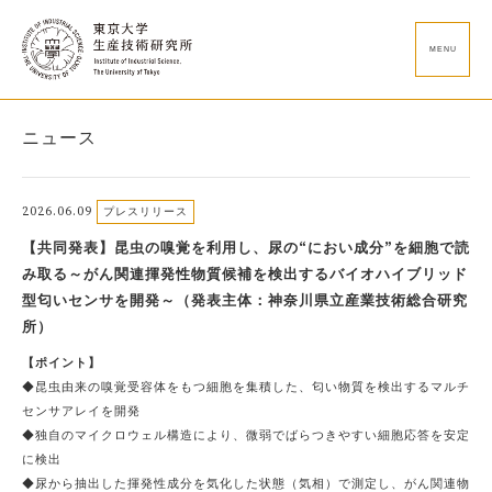
MENU
ニュース
2026.06.09
プレスリリース
【共同発表】昆虫の嗅覚を利用し、尿の“におい成分”を細胞で読
み取る～がん関連揮発性物質候補を検出するバイオハイブリッド
型匂いセンサを開発～（発表主体：神奈川県立産業技術総合研究
所）
【ポイント】
◆昆虫由来の嗅覚受容体をもつ細胞を集積した、匂い物質を検出するマルチ
センサアレイを開発
◆独自のマイクロウェル構造により、微弱でばらつきやすい細胞応答を安定
に検出
◆尿から抽出した揮発性成分を気化した状態（気相）で測定し、がん関連物