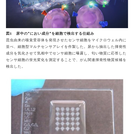
図1 尿中の"におい成分"を細胞で検出する仕組み
昆虫由来の嗅覚受容体を発現させたセンサ細胞をマイクロウェル内に
並べ、細胞型マルチセンサアレイを作製した。尿から抽出した揮発性
成分を気化させて気相中でセンサ細胞に曝露し、匂い物質に応答した
センサ細胞の蛍光変化を測定することで、がん関連揮発性物質候補を
検出した。