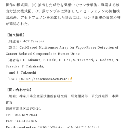
操作の模式図。(B) 抽出した成分を気相中でセンサ細胞に曝露する検
出方法の模式図。(C) 尿サンプルに添加したアセトフェノンの気相検
出結果。アセトフェノンを添加した場合には、センサ細胞の蛍光応答
が確認された。
【論文情報】
〈雑誌名〉
ACS Sensors
〈題名〉Cell-Based Multisensor Array for Vapor-Phase Detection of
Cancer-Related Compounds in Human Urine
〈著者名〉H. Mimura, T. Osaki, H. Oda, S. Takamori, Y. Kodama, N.
Sasaoka, Y. Takahashi,
and S. Takeuchi
〈DOI〉
10.1021/acssensors.5c04942
【問い合わせ先】
（地独）神奈川県立産業技術総合研究所 研究開発部・研究推進課 本間・
古賀
川崎市高津区坂戸3-2-1
TEL: 044-819-2034
FAX: 044-819-2026
Email: rep-kenkyu（末尾に"@kistec.jp"をつけてください）