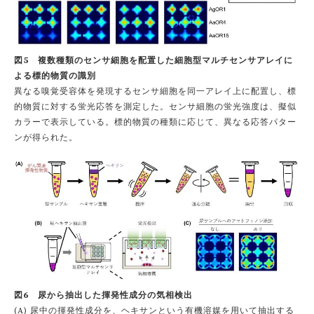
図5 複数種類のセンサ細胞を配置した細胞型マルチセンサアレイに
よる標的物質の識別
異なる嗅覚受容体を発現するセンサ細胞を同一アレイ上に配置し、標
的物質に対する蛍光応答を測定した。センサ細胞の蛍光強度は、擬似
カラーで表示している。標的物質の種類に応じて、異なる応答パター
ンが得られた。
図6 尿から抽出した揮発性成分の気相検出
(A) 尿中の揮発性成分を、ヘキサンという有機溶媒を用いて抽出する