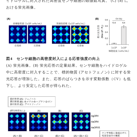
イドロゲルに封入された高密度センサ細胞の顕微鏡写真。 (C) (B) に
おける蛍光画像。
図4 センサ細胞の高密度封入による応答強度の向上
(A) 蛍光画像。(B) 蛍光応答の定量結果。センサ細胞をハイドロゲル
中に高密度に封入することで、標的物質 (アセトフェノン) に対する蛍
光応答が増加した。また、応答のばらつきを示す変動係数（CV）も低
下し、より安定した応答が得られた。