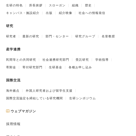
生研の特色
所長挨拶
スローガン
組織
歴史
キャンパス・施設紹介
出版
紹介映像
社会への情報発信
研究
研究者
最新の研究
部門・センター
研究グループ
名誉教授
産学連携
民間等との共同研究
社会連携研究部門
受託研究
学術指導
寄附金
寄付研究部門
生研基金
各種お申し込み
国際交流
海外拠点
外国人研究者および留学生支援
国際交流協定を締結している研究機関
生研シンポジウム
ウェブマガジン
採用情報