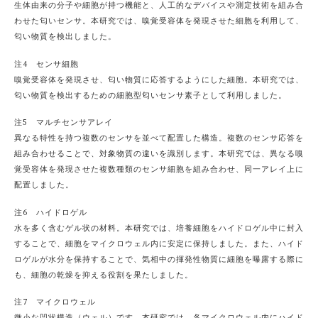
生体由来の分子や細胞が持つ機能と、人工的なデバイスや測定技術を組み合
わせた匂いセンサ。本研究では、嗅覚受容体を発現させた細胞を利用して、
匂い物質を検出しました。
注4 センサ細胞
嗅覚受容体を発現させ、匂い物質に応答するようにした細胞。本研究では、
匂い物質を検出するための細胞型匂いセンサ素子として利用しました。
注5 マルチセンサアレイ
異なる特性を持つ複数のセンサを並べて配置した構造。複数のセンサ応答を
組み合わせることで、対象物質の違いを識別します。本研究では、異なる嗅
覚受容体を発現させた複数種類のセンサ細胞を組み合わせ、同一アレイ上に
配置しました。
注6 ハイドロゲル
水を多く含むゲル状の材料。本研究では、培養細胞をハイドロゲル中に封入
することで、細胞をマイクロウェル内に安定に保持しました。また、ハイド
ロゲルが水分を保持することで、気相中の揮発性物質に細胞を曝露する際に
も、細胞の乾燥を抑える役割を果たしました。
注7 マイクロウェル