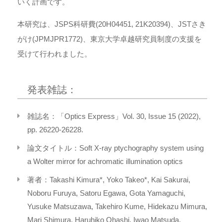
いく計画です。
本研究は、JSPS科研費(20H04451, 21K20394)、JSTさき
がけ(JPMJPR1772)、東京大学卓越研究員制度の支援を
受けて行われました。
発表雑誌：
雑誌名：「Optics Express」Vol. 30, Issue 15 (2022),
pp. 26220-26228.
論文タイトル：Soft X-ray ptychography system using
a Wolter mirror for achromatic illumination optics
著者：Takashi Kimura*, Yoko Takeo*, Kai Sakurai,
Noboru Furuya, Satoru Egawa, Gota Yamaguchi,
Yusuke Matsuzawa, Takehiro Kume, Hidekazu Mimura,
Mari Shimura, Haruhiko Ohashi, Iwao Matsuda,