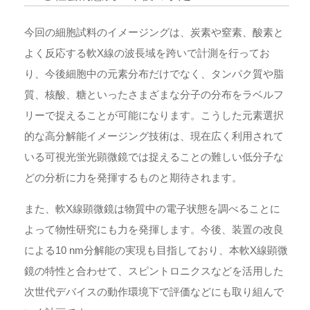
今回の細胞試料のイメージングは、炭素や窒素、酸素と
よく反応する軟X線の波長域を跨いで計測を行ってお
り、今後細胞中の元素分布だけでなく、タンパク質や脂
質、核酸、糖といったさまざまな分子の分布をラベルフ
リーで捉えることが可能になります。こうした元素選択
的な高分解能イメージング技術は、現在広く利用されて
いる可視光蛍光顕微鏡では捉えることの難しい低分子な
どの分析に力を発揮するものと期待されます。
また、軟X線顕微鏡は物質中の電子状態を調べることに
よって物性研究にも力を発揮します。今後、装置の改良
による10 nm分解能の実現も目指しており、本軟X線顕微
鏡の特性と合わせて、スピントロニクスなどを活用した
次世代デバイスの動作環境下で評価などにも取り組んで