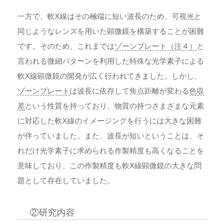
一方で、軟X線はその極端に短い波長のため、可視光と
同じようなレンズを用いた顕微鏡を構築することが困難
です。そのため、これまでは
ゾーンプレート（注４）
と
言われる微細パターンを利用した特殊な光学素子による
軟X線顕微鏡の開発が広く行われてきました。しかし、
ゾーンプレート
は波長に依存して焦点距離が変わる
色収
差
という性質を持っており、物質の持つさまざまな元素
に対応した軟X線のイメージングを行うには大きな困難
が伴っていました。また、波長が短いということは、そ
れだけ光学素子に求められる作製精度も高くなることを
意味しており、この作製精度も軟X線顕微鏡の大きな問
題として存在していました。
②研究内容