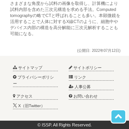
さまざまな角度から試料の画像を取得し、計算機により
試料内部を含めた三次元構造を求める手法。Computed
tomographyの略でCTと呼ばれることも多い。本顕微鏡を
活用することで人体に対するX線CTのように、細胞中や
デバイス内部の構造を高分解能に三次元解析することも
可能になる。
(公開日: 2022年07月12日)
サイトマップ
サイトポリシー
プライバシーポリシ
リンク
ー
人事公募
アクセス
お問い合わせ
X（旧Twitter）
© ISSP. All Rights Reserved.