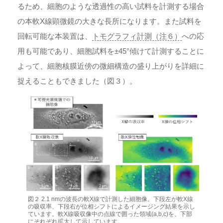
るため、細胞のような透過性の高い試料を計測する場合
の本軟X線顕微鏡の大きな長所になります。また試料を
回転可能な本装置は、
トモグラフィ計測（注６）
への応
用も可能であり、細胞試料を±45°傾けて計測することに
よって、細胞核膜近傍の微細構造の盛り上がりを詳細に
捉えることもできました（図３）。
図２ 2.1 nmの波長の軟X線で計測した細胞像。下段左が軟X線
の吸収率、下段右が位相シフトによるイメージング結果を示し
ています。軟X線吸収像中の点線で囲った領域(a,b,c)を、下部
にそれぞれ拡大して示しています。