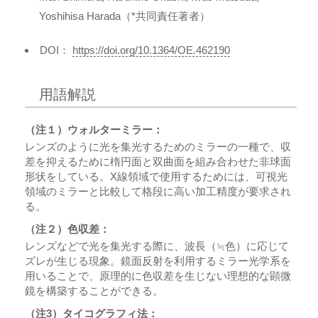
Yoshihisa Harada（*共同責任著者）
DOI：
https://doi.org/10.1364/OE.462190
用語解説
（注１）ウォルターミラー：
レンズのように光を集光するためのミラーの一種で、収
差を抑えるために楕円面と双曲面を組み合わせた非球面
形状をしている。X線領域で使用するためには、可視光
領域のミラーと比較して格段に高い加工精度が要求され
る。
（注２）色収差：
レンズなどで光を集光する際に、波長（≒色）に応じて
ズレが生じる現象。鏡面反射を利用するミラー光学系を
用いることで、原理的に色収差を生じない理想的な顕微
鏡を構築することができる。
（注3）タイコグラフィ法：