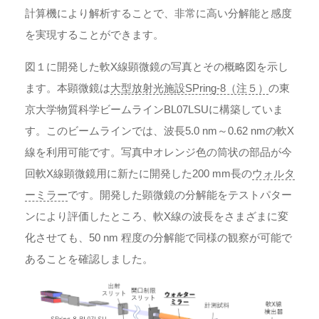
計算機により解析することで、非常に高い分解能と感度
を実現することができます。
図１に開発した軟X線顕微鏡の写真とその概略図を示し
ます。本顕微鏡は
大型放射光施設SPring-8（注５）
の東
京大学物質科学ビームラインBL07LSUに構築していま
す。このビームラインでは、波長5.0 nm～0.62 nmの軟X
線を利用可能です。写真中オレンジ色の筒状の部品が今
回軟X線顕微鏡用に新たに開発した200 mm長の
ウォルタ
ーミラー
です。開発した顕微鏡の分解能をテストパター
ンにより評価したところ、軟X線の波長をさまざまに変
化させても、50 nm 程度の分解能で同様の観察が可能で
あることを確認しました。