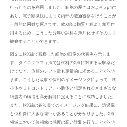
行ったものを利用しました。細胞の厚さはおよそ5 μmで
あり、電子顕微鏡によって内部の透過観察を行うことが
一般的に困難な厚さです。軟X線は物質と程よく相互作
用するため、こうした分厚い試料を薄片化せずそのまま
観察することができます。
図２に軟X線で観察した細胞の画像の代表例を示しま
す。
タイコグラフィ法
では試料のX線に対する吸収率だ
けでなく、位相のシフト量も定量的に求めることができ
ます。こうした吸収や位相のイメージングによって、核
小体やミトコンドリア、小胞体と想定されるさまざまな
細胞内の構造を高分解能に捉えることに成功しました。
また、軟X線の各波長でのイメージング結果に、透過像
と位相像に大きな違いがあることが分かりました。X線
領域において位相像は感度の高い計測を行うことができ