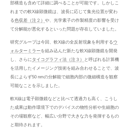
部構造も含めて詳細に調べることが可能です。しかしこ
れまでの軟X線顕微鏡は、波長に応じて集光位置が変わ
る
色収差（注２）
や、光学素子の作製精度の影響を受け
て分解能が悪化するといった問題が存在していました。
研究グループは今回、軟X線の全反射現象を利用する
ウ
ォルターミラー
を組み込んだ新たな軟X線顕微鏡を開発
し、さらに
タイコグラフィ法（注３）
と呼ばれる計算機
を活用したイメージング技術を組み合わせることで、波
長によらず50 nmの分解能で細胞内部の微細構造を観察
可能なことを示しました。
軟X線は電子顕微鏡などと比べて透過力も高く、こうし
た成果は動作環境下でのデバイスの物性分析や生細胞の
その場観察など、幅広い分野で大きな力を発揮するもの
と期待されます。