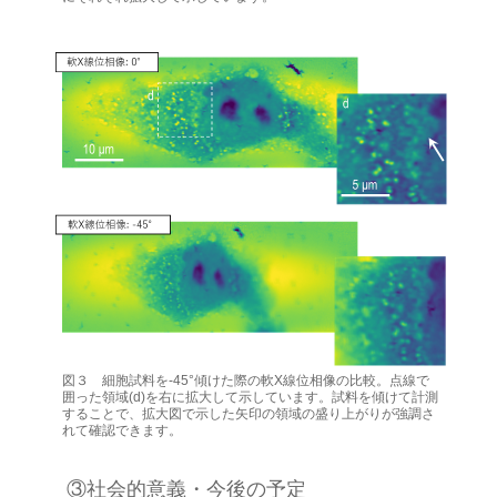
図３ 細胞試料を-45°傾けた際の軟X線位相像の比較。点線で
囲った領域(d)を右に拡大して示しています。試料を傾けて計測
することで、拡大図で示した矢印の領域の盛り上がりが強調さ
れて確認できます。
③社会的意義・今後の予定