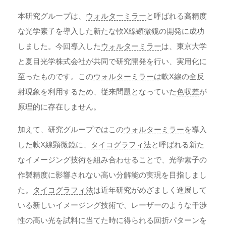
本研究グループは、
ウォルターミラー
と呼ばれる高精度
な光学素子を導入した新たな軟X線顕微鏡の開発に成功
しました。今回導入した
ウォルターミラー
は、東京大学
と夏目光学株式会社が共同で研究開発を行い、実用化に
至ったものです。この
ウォルターミラー
は軟X線の全反
射現象を利用するため、従来問題となっていた
色収差
が
原理的に存在しません。
加えて、研究グループではこの
ウォルターミラー
を導入
した軟X線顕微鏡に、
タイコグラフィ法
と呼ばれる新た
なイメージング技術を組み合わせることで、光学素子の
作製精度に影響されない高い分解能の実現を目指しまし
た。
タイコグラフィ法
は近年研究がめざましく進展して
いる新しいイメージング技術で、レーザーのような干渉
性の高い光を試料に当てた時に得られる回折パターンを