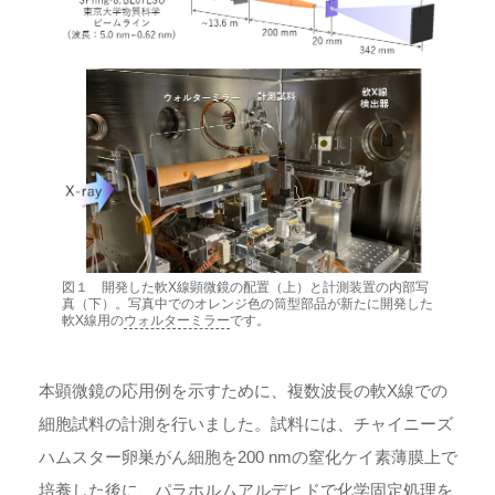
図１ 開発した軟X線顕微鏡の配置（上）と計測装置の内部写
真（下）。写真中でのオレンジ色の筒型部品が新たに開発した
軟X線用の
ウォルターミラー
です。
本顕微鏡の応用例を示すために、複数波長の軟X線での
細胞試料の計測を行いました。試料には、チャイニーズ
ハムスター卵巣がん細胞を200 nmの窒化ケイ素薄膜上で
培養した後に、パラホルムアルデヒドで化学固定処理を