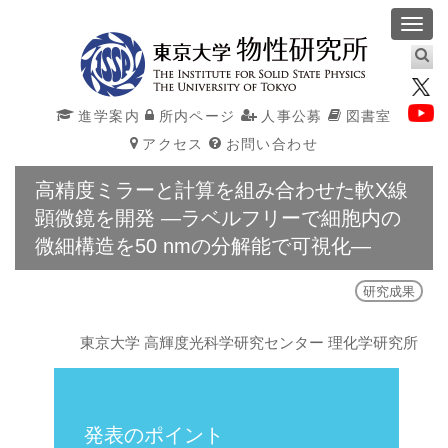
Toggl
navig
進学案内
所内ページ
人事公募
図書室
アクセス
お問い合わせ
高精度ミラーと計算を組み合わせた軟X線
顕微鏡を開発 ―ラベルフリーで細胞内の
微細構造を50 nmの分解能で可視化―
研究成果
東京大学 高輝度光科学研究センター 理化学研究所
発表のポイント