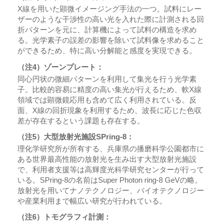
X線を用いた顕微イメージング手法の一つ。試料にレー
ザーのような干渉性の高い光を入れた際に計測される回
折パターンを元に、計算機によって試料の構造を求め
る。光学素子の誤差の影響を除いて試料像を求めること
ができるため、特に高い分解能と感度を実現できる。
（注4）ゾーンプレート：
同心円状の微細パターンを利用して集光を行う光学素
子。比較的容易に精度の高い集光が行えるため、軟X線
領域では顕微鏡応用も含めて広く利用されている。反
面、X線の回折現象を利用するため、波長に応じた色収
差が存在するという課題も存在する。
（注5）大型放射光施設SPring-8：
理化学研究所が所有する、兵庫県の播磨科学公園都市に
ある世界最高性能の放射光を生み出す大型放射光施設
で、利用者支援等は高輝度光科学研究センターが行って
いる。SPring-8の名前はSuper Photon ring-8 GeVの略。
放射光を用いてナノテクノロジー、バイオテクノロジー
や産業利用まで幅広い研究が行われている。
（注6）トモグラフィ計測：