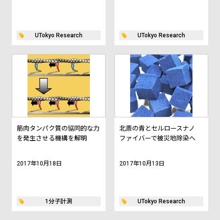
UTokyo Research
UTokyo Research
筋肉タンパク質の協同的な力
北斎の青とセルロースナノ
を発生させる機構を解明
ファイバーで被災地除染へ
2017年10月18日
2017年10月13日
1分子計測
UTokyo Research