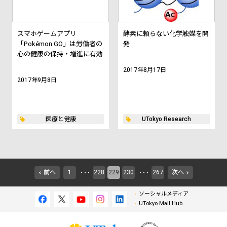
スマホゲームアプリ
酵素に頼らない化学触媒を開
「Pokémon GO」は労働者の
発
心の健康の保持・増進に有効
2017年8月17日
2017年9月8日
医療と健康
UTokyo Research
前へ
1
228
229
230
267
次へ
・・・
・・・
ソーシャルメディア
UTokyo Mail Hub