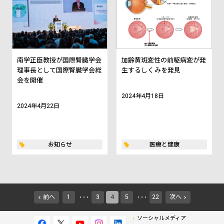
南学正臣教授が国際腎臓学会
加齢黄斑変性の前駆病変が発
理事長として国際腎臓学会総
生するしくみを発見
会を開催
2024年4月18日
2024年4月22日
お知らせ
医療と健康
前へ
1
3
4
5
22
次へ
・・・
・・・
ソーシャルメディア