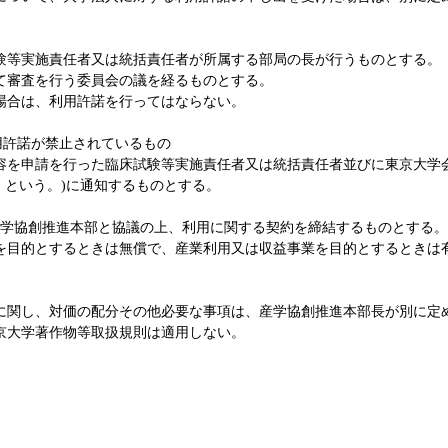
験等実施責任者又は統括責任者が所属する部局の長が行うものとする。
て審査を行う委員会の議を経るものとする。
場合は、利用許諾を行ってはならない。
用許諾が禁止されているもの
を申請を行った臨床試験等実施責任者又は統括責任者並びに東京大学会計規
」という。)に通知するものとする。
産学協創推進本部と協議の上、利用に関する契約を締結するものとする。
を目的とするときは無償で、産業利用又は収益事業を目的とするときは
に関し、対価の配分その他必要な事項は、産学協創推進本部長が別に定
京大学著作物等取扱規則は適用しない。