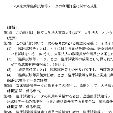
○東京大学臨床試験等データの利用許諾に関する規則
(趣旨)
第1条 この規則は、国立大学法人東京大学(以下「大学法人」とい
(定義)
第2条 この規則において、次の各号に掲げる用語の定義は、それぞ
(1) 「臨床試験等」とは、ヒトに対し医薬品等(医薬品、医薬部
いる試験をいう。)のうち、大学法人の教職員が企画及び立案し
(2) 「臨床試験等データ」とは、臨床試験等の成果として得られた
定する成果有体物を除く。)をいう。
(3) 「統括責任者」とは、臨床試験等を企画及び立案し、当該
(4) 「臨床試験等実施責任者」とは、臨床試験等を職務上実施
(臨床試験等データの帰属)
第3条 臨床試験等データに係る全ての権利は、原則として、大学法
(利用許諾に係る申出)
第4条 臨床試験等データの利用を希望する者は、当該臨床試験等デ
床試験データの管理を行う者が統括責任者である場合は、統括責任
(利用許諾に係る申請)
第5条 臨床試験等実施責任者又は統括責任者は、臨床試験等データ