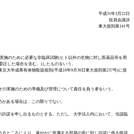
平成31年3月22日
役員会議決
東大規則第141号
。
の実施のために必要な非臨床試験(ヒト以外の生物に対し医薬品等を用
委託した場合を含む。)したものをいう。
学成果有体物取扱規則(平成16年9月30日東大規則第237号)に規
、その実施のための準備及び管理について責任を負う者をいう。
めがある場合は、この限りでない。
の許諾を申し出るものとする。ただし、大学法人内において、当該臨
めるところにより、速やかに所属する部局の長に対し許諾に係る申請