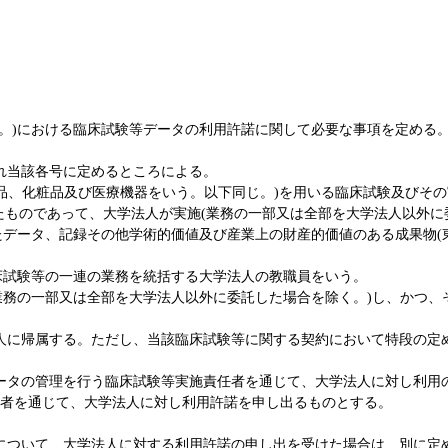
う。)における臨床試験等データの利用許諾に関して必要な事項を定める
れ当該各号に定めるところによる。
外品、化粧品及び医療機器をいう。以下同じ。)を用いる臨床試験及びそ
たものであって、大学法人が実施(業務の一部又は全部を大学法人以外に
データ、記録その他学術的価値及び産業上の財産的価値のある成果物(東京大
臨床試験等の一連の業務を統括する大学法人の教職員をいう。
（業務の一部又は全部を大学法人以外に委託した場合を除く。)し、かつ
人に帰属する。ただし、当該臨床試験等に関する契約において特段の定
ータの管理を行う臨床試験等実施責任者を通じて、大学法人に対し利用
者を通じて、大学法人に対し利用許諾を申し出るものとする。
について、大学法人に対する利用許諾の申し出を受けた場合は、別に定