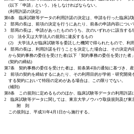
(以下「申請」という。)をしなければならない。
(利用許諾の決定)
第6条 臨床試験等データの利用許諾の決定は、申請を行った臨床試
2 部局の長は、前項の決定を行うにあたり、前条の申請内容につい
3 部局の長は、申請があったもののうち、次のいずれかに該当する
(1) 法令又は大学法人の規則に違反するもの
(2) 大学法人が臨床試験等を委託した機関で得られたもので、利
4 部局の長は、利用許諾を行うことを決定した場合は、その決定内容
から契約事務の委任を受けた者(以下「契約事務の委任を受けた者
(契約の締結)
第7条 契約事務の委任を受けた者は、前条第4項の通知に基づき、
2 前項の契約を締結するにあたり、その利用目的が学術・研究開発
する契約において特段の定めがある場合は、この限りでない。
(補則)
第8条 この規則に定めるもののほか、臨床試験等データの利用許諾
2 臨床試験等データに関しては、東京大学ノウハウ取扱規則及び東
附 則
この規則は、平成31年4月1日から施行する。