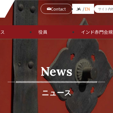
Contact
JA
EN
ース
役員
インド赤門会規
News
ニュース