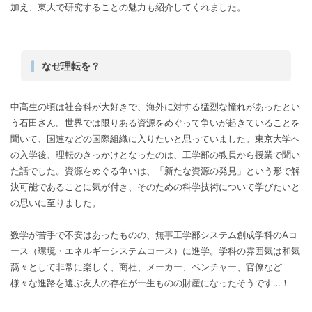
加え、東大で研究することの魅力も紹介してくれました。
なぜ理転を？
中高生の頃は社会科が大好きで、海外に対する猛烈な憧れがあったとい
う石田さん。世界では限りある資源をめぐって争いが起きていることを
聞いて、国連などの国際組織に入りたいと思っていました。東京大学へ
の入学後、理転のきっかけとなったのは、工学部の教員から授業で聞い
た話でした。資源をめぐる争いは、「新たな資源の発見」という形で解
決可能であることに気が付き、そのための科学技術について学びたいと
の思いに至りました。
数学が苦手で不安はあったものの、無事工学部システム創成学科のAコ
ース（環境・エネルギーシステムコース）に進学。学科の雰囲気は和気
藹々として非常に楽しく、商社、メーカー、ベンチャー、官僚など
様々な進路を選ぶ友人の存在が一生ものの財産になったそうです…！