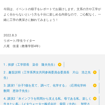
今回は、イベントの様子をレポートでお届けします。文系の方や工学が
よく分からないという方も十分に楽しめる内容なので、ご心配なく。一
緒に工学の奥深さに触れてみましょう！
2022.8.3
リポート/学生ライター
八尾 佳凜（教養学部4年）
1．挨拶（工学部長 染谷 隆夫先生）
2．趣旨説明（工学系男女共同参画委員会委員長 片山 浩之先
生）
3. 講演1「分子1個を見て、調べて、化学する」（応用化学科
数間 恵弥子先生）
4. 講演2「水インフラを民間から支える私、母である私、楽しく
生きたい私」(メタウォーター株式会社 柴田（大内） 智世さ