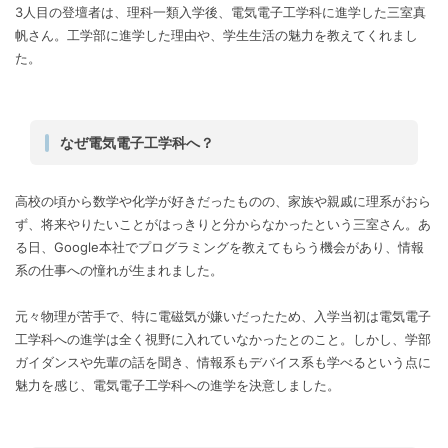
3人目の登壇者は、理科一類入学後、電気電子工学科に進学した三室真
帆さん。工学部に進学した理由や、学生生活の魅力を教えてくれまし
た。
なぜ電気電子工学科へ？
高校の頃から数学や化学が好きだったものの、家族や親戚に理系がおら
ず、将来やりたいことがはっきりと分からなかったという三室さん。あ
る日、Google本社でプログラミングを教えてもらう機会があり、情報
系の仕事への憧れが生まれました。
元々物理が苦手で、特に電磁気が嫌いだったため、入学当初は電気電子
工学科への進学は全く視野に入れていなかったとのこと。しかし、学部
ガイダンスや先輩の話を聞き、情報系もデバイス系も学べるという点に
魅力を感じ、電気電子工学科への進学を決意しました。