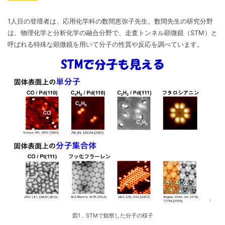
1人目の登壇者は、応用化学科の数間恵弥子先生。数間先生の研究分野
は、物理化学と分析化学の融合分野で、走査トンネル顕微鏡（STM）と
呼ばれる特殊な顕微鏡を用いて分子の性質や反応を調べています。
図1．STMで観察した分子の様子