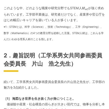
このような中、どのような職業や研究分野でもSTEM人材
が強く求め
※1
られています。工学部卒業後は、研究者だけでなく、産業界や官公庁を
はじめ幅広いキャリアを築いている人が多くいます。
※1：STEMとは、科学（Science）、技術（Technology）、工学（Engineering）、
数学（Mathematics）の4つの教育分野を総称した言葉。STEM人材は、これらを学
んだいわゆる理系人材のことを指します。
2．趣旨説明（工学系男女共同参画委員
会委員長 片山 浩之先生）
続いて、工学系男女共同参画委員会委員長の片山浩之先生が、工学部の
魅力を3点紹介しました。
［1］ 海図なき世界を生き抜く力が身につくこと。
価値観や産業・社会構造の揺らぎが大きい現代では、物事を分析し本