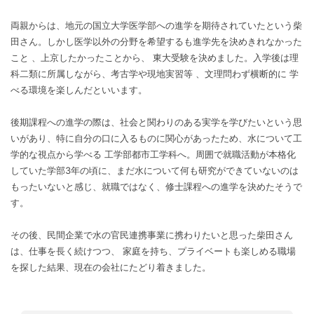
両親からは、地元の国立大学医学部への進学を期待されていたという柴
田さん。しかし医学以外の分野を希望するも進学先を決めきれなかった
こと 、上京したかったことから、 東大受験を決めました。入学後は理
科二類に所属しながら、考古学や現地実習等 、文理問わず横断的に 学
べる環境を楽しんだといいます。
後期課程への進学の際は、社会と関わりのある実学を学びたいという思
いがあり、特に自分の口に入るものに関心があったため、水について工
学的な視点から学べる 工学部都市工学科へ。周囲で就職活動が本格化
していた学部3年の頃に、まだ水について何も研究ができていないのは
もったいないと感じ、就職ではなく、修士課程への進学を決めたそうで
す。
その後、民間企業で水の官民連携事業に携わりたいと思った柴田さん
は、仕事を長く続けつつ、 家庭を持ち、プライベートも楽しめる職場
を探した結果、現在の会社にたどり着きました。