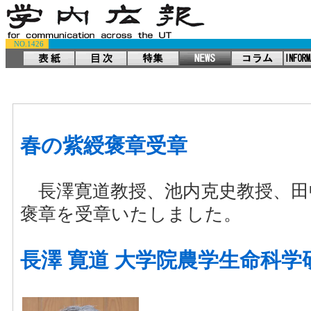
NO.1426
春の紫綬褒章受章
長澤寛道教授、池内克史教授、田
褒章を受章いたしました。
長澤 寛道 大学院農学生命科学