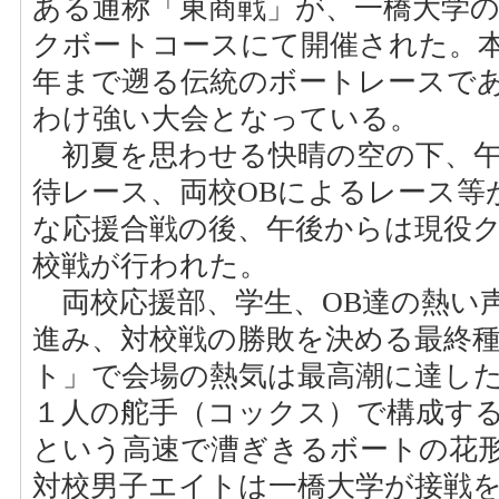
ある通称「東商戦」が、一橋大学
クボートコースにて開催された。本
年まで遡る伝統のボートレースで
わけ強い大会となっている。
初夏を思わせる快晴の空の下、午
待レース、両校OBによるレース等
な応援合戦の後、午後からは現役
校戦が行われた。
両校応援部、学生、OB達の熱い
進み、対校戦の勝敗を決める最終
ト」で会場の熱気は最高潮に達した
１人の舵手（コックス）で構成する
という高速で漕ぎきるボートの花
対校男子エイトは一橋大学が接戦