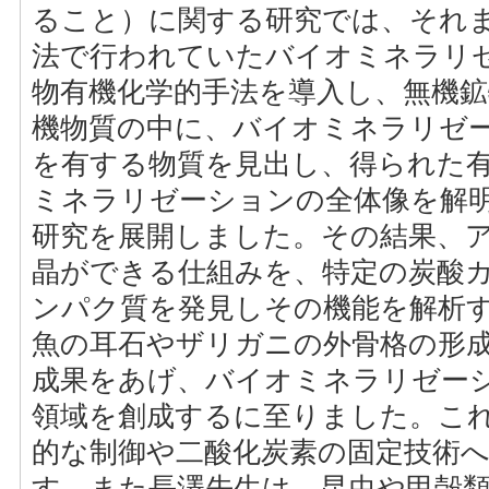
ること）に関する研究では、それ
法で行われていたバイオミネラリ
物有機化学的手法を導入し、無機
機物質の中に、バイオミネラリゼ
を有する物質を見出し、得られた
ミネラリゼーションの全体像を解
研究を展開しました。その結果、
晶ができる仕組みを、特定の炭酸
ンパク質を発見しその機能を解析
魚の耳石やザリガニの外骨格の形
成果をあげ、バイオミネラリゼー
領域を創成するに至りました。こ
的な制御や二酸化炭素の固定技術
す。また長澤先生は、昆虫や甲殻