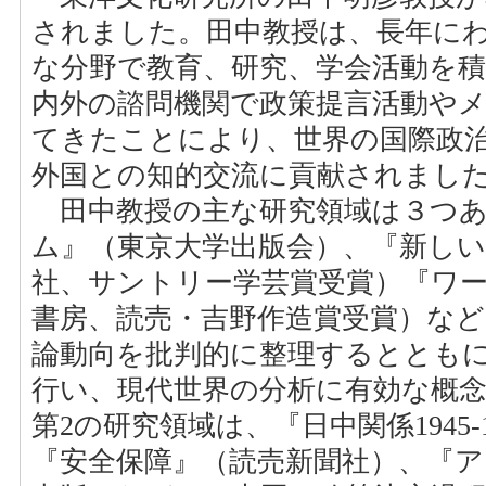
されました。田中教授は、長年に
な分野で教育、研究、学会活動を
内外の諮問機関で政策提言活動や
てきたことにより、世界の国際政
外国との知的交流に貢献されまし
田中教授の主な研究領域は３つあ
ム』（東京大学出版会）、『新しい
社、サントリー学芸賞受賞）『ワ
書房、読売・吉野作造賞受賞）など
論動向を批判的に整理するととも
行い、現代世界の分析に有効な概
第2の研究領域は、『日中関係1945
『安全保障』（読売新聞社）、『ア