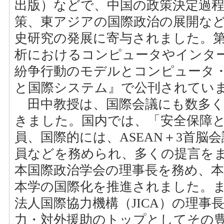
出版）などで、中国の政策決定過程
策、東アジアの国際政治の展開な
史研究の発展に寄与されました。第
析におけるコンピュータやインタ
紛争行動のモデルとコンピュータ
と国際システム』で公刊されてい
田中教授は、国際会議にも数多く
きました。国内では、「安全保障
員、国際的には、ASEAN＋3首脳
員などを務められ、多くの提言を
本国際政治学会の理事長を務め、
本学の国際化を推進されました。また
法人国際協力機構（JICA）の理事
力・対外援助のトップとしてその