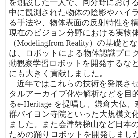
を創設した一人で、同分野における
中に観測された物体の陰影やハイラ
る手法や、物体表面の反射特性を
現在のビジョン分野における実物
（Modelingfrom Reality）
は、ロボットによる物体認識プロ
動観察学習ロボットを開発するな
にも大きく貢献しました。
近年ではこれらの技術を発展させ
タルアーカイブ化や解析などを目
るe-Heritage を提唱し、鎌倉
群バイヨン寺院といった大規模文化
ました。また会津磐梯山など日本
ための踊りロボットを開発しました。この