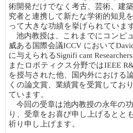
術開発だけでなく考古、芸術、建
究者と連携して新たな学術的知見
って大きな功績を挙げられていま
池内教授は、これまでにコンピュ
威ある国際会議ICCV においてDavid 
に与えられるSignifi cant Resear
またロボティクス分野ではIEEE R&A
を授与された他、国内外における
くの論文賞、業績賞を受賞してお
ています。
今回の受章は池内教授の永年の功
り、受章をお喜び申し上げるとと
祈り申し上げます。