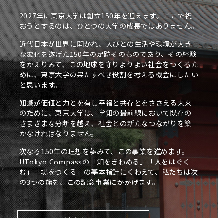
2027年に東京大学は創立150年を迎えます。ここで祝
おうとするのは、ひとつの大学の成長ではありません。
近代日本が世界に開かれ、人びとの生活や環境が大き
な変化を遂げた150年の足跡そのものであり、その経験
をかえりみて、この地球を守りよりよい社会をつくるた
めに、東京大学の果たすべき役割を考える機会にしたい
と思います。
知識が価値と力とを有し幸福と共存とをささえる未来
のために、東京大学は、学知の最前線において既存の
さまざまな分断を越え、社会との新たなつながりを築
かなければなりません。
次なる150年の理想を夢みて、この事業を進めます。
UTokyo Compassの「知をきわめる」「人をはぐく
む」「場をつくる」の基本指針にくわえて、私たちは次
の3つの旗を、この記念事業にかかげます。