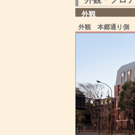
外観
外観 本郷通り側