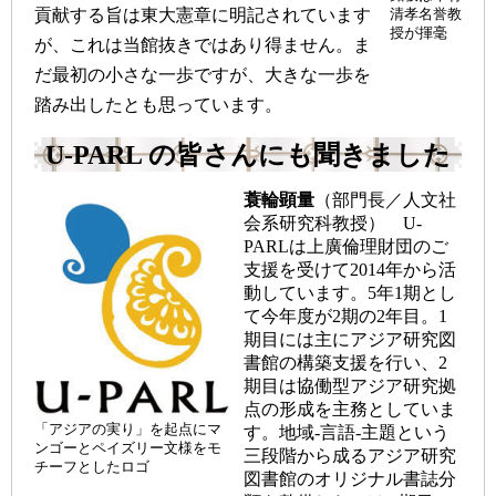
貢献する旨は東大憲章に明記されています
清孝名誉教
授が揮毫
が、これは当館抜きではあり得ません。ま
だ最初の小さな一歩ですが、大きな一歩を
踏み出したとも思っています。
U-PARL の皆さんにも聞きました
蓑輪顕量
（部門長／人文社
会系研究科教授） U-
PARLは上廣倫理財団のご
支援を受けて2014年から活
動しています。5年1期とし
て今年度が2期の2年目。1
期目には主にアジア研究図
書館の構築支援を行い、2
期目は協働型アジア研究拠
点の形成を主務としていま
「アジアの実り」を起点にマ
す。地域-言語-主題という
ンゴーとペイズリー文様をモ
三段階から成るアジア研究
チーフとしたロゴ
図書館のオリジナル書誌分