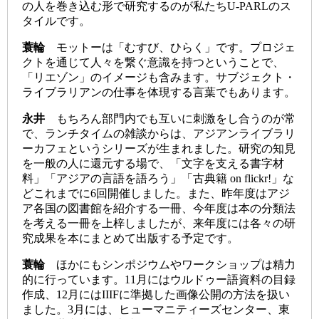
の人を巻き込む形で研究するのが私たちU-PARLのス
タイルです。
蓑輪
モットーは「むすび、ひらく」です。プロジェ
クトを通じて人々を繋ぐ意識を持つということで、
「リエゾン」のイメージも含みます。サブジェクト・
ライブラリアンの仕事を体現する言葉でもあります。
永井
もちろん部門内でも互いに刺激をし合うのが常
で、ランチタイムの雑談からは、アジアンライブラリ
ーカフェというシリーズが生まれました。研究の知見
を一般の人に還元する場で、「文字を支える書字材
料」「アジアの言語を語ろう」「古典籍 on flickr!」な
どこれまでに6回開催しました。また、昨年度はアジ
ア各国の図書館を紹介する一冊、今年度は本の分類法
を考える一冊を上梓しましたが、来年度には各々の研
究成果を本にまとめて出版する予定です。
蓑輪
ほかにもシンポジウムやワークショップは精力
的に行っています。11月にはウルドゥー語資料の目録
作成、12月にはIIIFに準拠した画像公開の方法を扱い
ました。3月には、ヒューマニティーズセンター、東