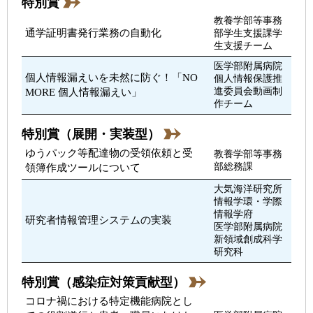
特別賞
教養学部等事務
通学証明書発行業務の自動化
部学生支援課学
生支援チーム
医学部附属病院
個人情報漏えいを未然に防ぐ！「NO
個人情報保護推
MORE 個人情報漏えい」
進委員会動画制
作チーム
特別賞（展開・実装型）
ゆうパック等配達物の受領依頼と受
教養学部等事務
領簿作成ツールについて
部総務課
大気海洋研究所
情報学環・学際
情報学府
研究者情報管理システムの実装
医学部附属病院
新領域創成科学
研究科
特別賞（感染症対策貢献型）
コロナ禍における特定機能病院とし