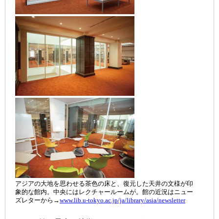
アジアの大地を思わせる茶色の床と、復元した天井の文様が印
象的な館内。中央にはレクチャールームが。館の近況はニュー
ズレターから→
www.lib.u-tokyo.ac.jp/ja/library/asia/newsletter