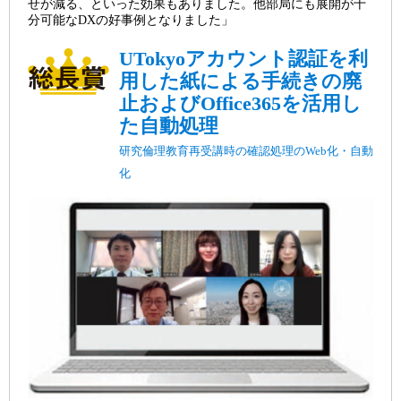
せが減る、といった効果もありました。他部局にも展開が十
分可能なDXの好事例となりました」
UTokyoアカウント認証を利
用した紙による手続きの廃
止およびOffice365を活用し
た自動処理
研究倫理教育再受講時の確認処理のWeb化・自動
化