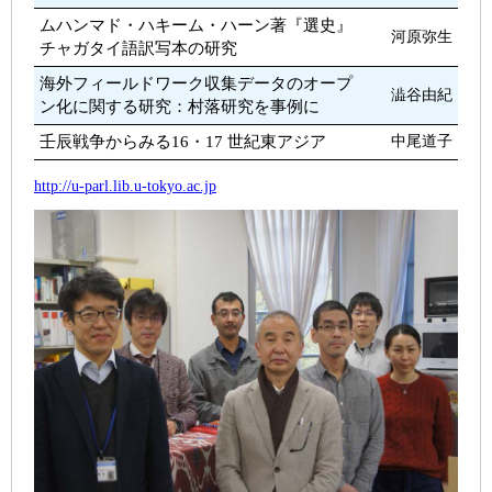
ムハンマド・ハキーム・ハーン著『選史』
河原弥生
チャガタイ語訳写本の研究
海外フィールドワーク収集データのオープ
澁谷由紀
ン化に関する研究：村落研究を事例に
壬辰戦争からみる16・17 世紀東アジア
中尾道子
http://u-parl.lib.u-tokyo.ac.jp