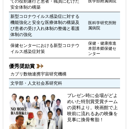
ての役割遂行と患者・職員にむけた
医学部附属病院
安全体制の構築
新型コロナウイルス感染症に対する
機能強化と安全な医療体制の構築及
医科学研究所附
び患者の受け入れ体制の整備と看護
属病院
体制の強化
保健・健康推進
保健センターにおける新型コロナウ
本部本郷保健セ
イルス感染症対策
ンター
優秀奨励賞
カブリ数物連携宇宙研究機構
文学部・人文社会系研究科
プレゼン時に会場がどよ
めいた特別賞受賞チーム
の資料より。映画館で上
映前に流れるあの映像を
見事に換骨奪胎！