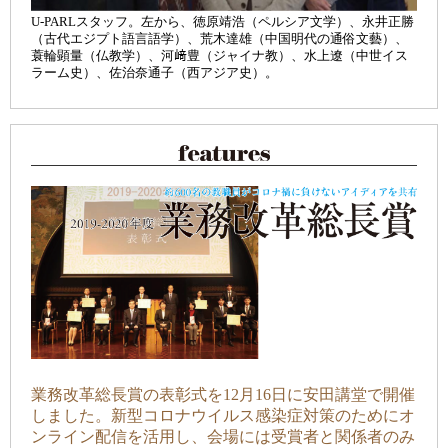
U-PARLスタッフ。左から、徳原靖浩（ペルシア文学）、永井正勝
（古代エジプト語言語学）、荒木達雄（中国明代の通俗文藝）、
蓑輪顕量（仏教学）、河﨑豊（ジャイナ教）、水上遼（中世イス
ラーム史）、佐治奈通子（西アジア史）。
業務改革総長賞の表彰式を12月16日に安田講堂で開催
しました。新型コロナウイルス感染症対策のためにオ
ンライン配信を活用し、会場には受賞者と関係者のみ