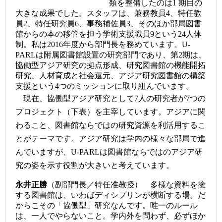
類を整備したのは1 期目の
大きな成果でした。スタッフは、兼務教員4、特任教
員2、特任研究員6、事務補佐員3、そのほか部局図書
館からの本の移管を担う学術支援職員9という24人体
制。私は2016年度から部門長を務めています。U-
PARLは附属図書館設置の研究部門であり、第2期は、
協働型アジア研究の拠点形成、研究図書館の機能開拓
研究、人材育成と社会還元、アジア研究図書館の構築
支援という4つのミッションに取り組んでいます。
現在、協働型アジア研究として7人の研究者が7つの
プロジェクト（下表）を主宰しています。アジアに関
わること、図書館ならではの研究資源を利活用するこ
とがテーマです。アジア研究は学内の様々な部局で進
んでいますが、U-PARLは図書館ならではのアジア研
究の姿を示す役割が大きいと考えています。
永井正勝
（副部門長／特任准教授） 多様な資料を擁
する図書館は、いわばディシプリンが横断する場。だ
からこその「協働型」研究なんです。唯一のルール
は、一人でやらないこと。学内外を問わず、必ずほか