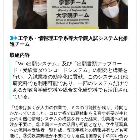
工学系・情報理工学系等大学院入試システム化推
進チーム
取組内容
「Web出願システム」及び「出願書類アップロー
ド・受験票ダウンロードシステム」の開発と構築を
行い、入試業務の効率化に貢献。このシステムは他
研究科でも利用可能であり、一部のシステムだけで
あるが教育学研究科や総合文化研究科でも活用され
ている。
「従来は多くが人力の作業で、ミスの可能性が残り、時間も
かかっていました。コロナ禍で出勤体制を見直す必要が生じ
たのを機に情報システムの構築を行った結果、①業者への発
注が不要に、②出願データの活用が可能となり、学生証写真
への流用や受験者一覧作成、専攻事務との情報共有なども可
能に、③受験票郵送が不要になり返信用国際切手の問い合わ