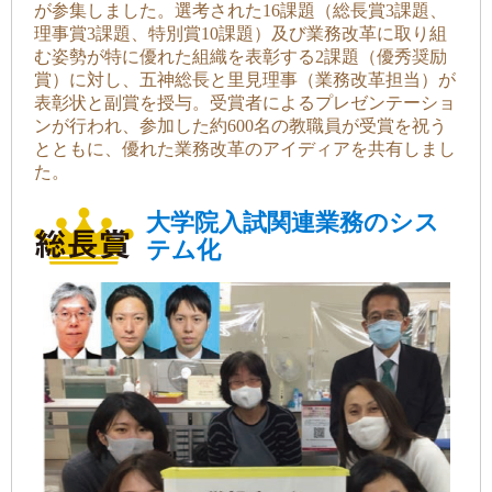
が参集しました。選考された16課題（総長賞3課題、
理事賞3課題、特別賞10課題）及び業務改革に取り組
む姿勢が特に優れた組織を表彰する2課題（優秀奨励
賞）に対し、五神総長と里見理事（業務改革担当）が
表彰状と副賞を授与。受賞者によるプレゼンテーショ
ンが行われ、参加した約600名の教職員が受賞を祝う
とともに、優れた業務改革のアイディアを共有しまし
た。
大学院入試関連業務のシス
テム化