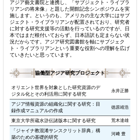
アジア藝文書院と連携し、「サブジェクト・ライブラ
リアンの将来像」と題した開館記念シンポジウムを実
施します。というのも、アメリカの主な大学にはサブ
ジェクト・ライブラリアンが配置されており、研究者
に対する研究支援等の活動を行っているのですが、日
本ではまだ根付いておらず、日本語訳も定まらない状
況だからです。アジア研究図書館を軸にサブジェク
ト・ライブラリアンという重要な役割への理解を広げ
ていきたいと思っています。
協働型アジア研究プロジェクト
オリエント世界を対象とした研究資源のデ
永井正勝
ジタル化とその利活用に関する研究
アジア情報資源の組織化に関する研究：目
徳原靖浩
録作成マニュアルの作成
東京大学所蔵水滸伝諸版本に関する研究
荒木達雄
「ジャイナ教混淆サンスクリット辞典」構
河﨑 豊
築のための基礎的研究