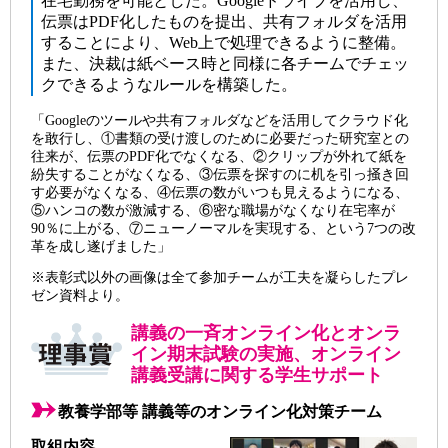
在宅勤務を可能とした。Googleドライブを活用し、
伝票はPDF化したものを提出、共有フォルダを活用
することにより、Web上で処理できるように整備。
また、決裁は紙ベース時と同様に各チームでチェッ
クできるようなルールを構築した。
「Googleのツールや共有フォルダなどを活用してクラウド化
を敢行し、①書類の受け渡しのために必要だった研究室との
往来が、伝票のPDF化でなくなる、②クリップが外れて紙を
紛失することがなくなる、③伝票を探すのに机を引っ掻き回
す必要がなくなる、④伝票の数がいつも見えるようになる、
⑤ハンコの数が激減する、⑥密な職場がなくなり在宅率が
90％に上がる、⑦ニューノーマルを実現する、という7つの改
革を成し遂げました」
※表彰式以外の画像は全て参加チームが工夫を凝らしたプレ
ゼン資料より。
講義の一斉オンライン化とオンラ
イン期末試験の実施、オンライン
講義受講に関する学生サポート
教養学部等 講義等のオンライン化対策チーム
取組内容