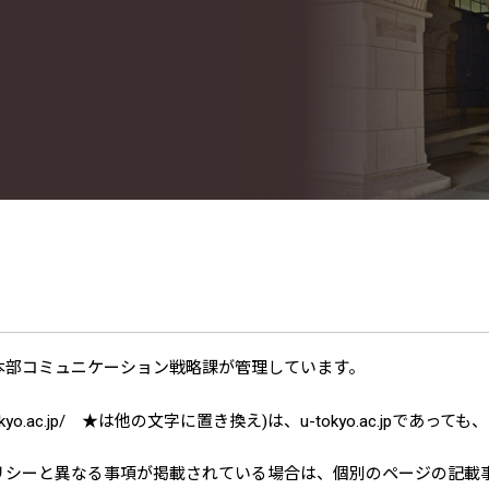
本部コミュニケーション戦略課が管理しています。
-tokyo.ac.jp/ ★は他の文字に置き換え)は、u-tokyo.ac.
リシーと異なる事項が掲載されている場合は、個別のページの記載