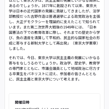
はたして東京大学は、民主主義の発展といかなる関係に
あるのでしょうか。1877年に創設されて以来、東京大
学は日本の近代国家の発展に貢献してきましたが、法学
部教授だった吉野作造は普通選挙による政党政治を主張
し、大正デモクラシーを理論的に支えたことで知られて
います。また第二次世界大戦後の1949年には、「日本
国憲法の下での教育改革に際し、それまでの歴史から学
び、負の遺産を清算して平和的、民主的な国家社会の形
成に寄与する新制大学として再出発」（東京大学憲章）
しました。
それでは、今日、東京大学は民主主義の発展にいかなる
寄与をなしうるのでしょうか。政治学、歴史学、教育学
の専門家とともに、市議会議員として地域政治に尽力す
る卒業生をパネリストに迎え、参加者の皆さんととも
に、民主主義と東京大学について考えます。
開催日時