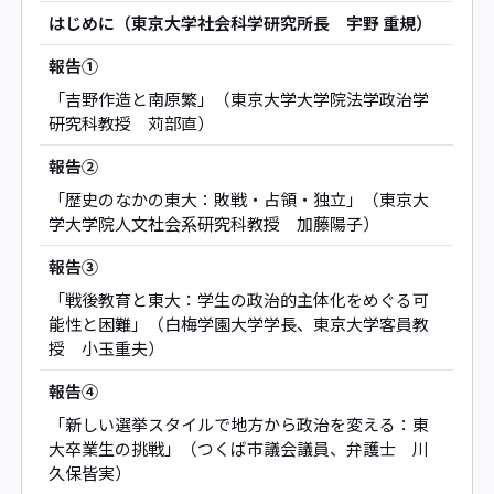
はじめに（東京大学社会科学研究所長 宇野 重規）
報告①
「吉野作造と南原繁」（東京大学大学院法学政治学
研究科教授 苅部直）
報告②
「歴史のなかの東大：敗戦・占領・独立」（東京大
学大学院人文社会系研究科教授 加藤陽子）
報告③
「戦後教育と東大：学生の政治的主体化をめぐる可
能性と困難」（白梅学園大学学長、東京大学客員教
授 小玉重夫）
報告④
「新しい選挙スタイルで地方から政治を変える：東
大卒業生の挑戦」（つくば市議会議員、弁護士 川
久保皆実）