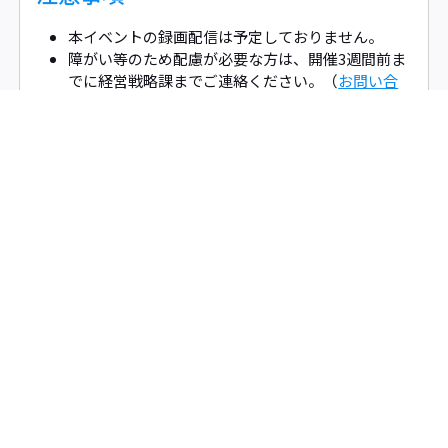
本イベントの録画配信は予定しておりません。
障がい等のため配慮が必要な方は、開催3週間前ま
でに経営戦略課までご連絡ください。（
お問い合
わせ
）
タグから検索
全て
募集
カウントダウンイベント
関連イベント
記念イベント
開催報告
コラボレーション
チャリティコンサート