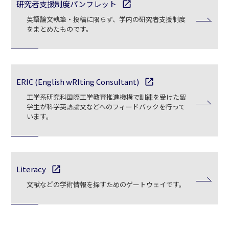
研究者支援制度パンフレット
open_in_new
英語論文執筆・投稿に限らず、学内の研究者支援制度
をまとめたものです。
ERIC (English wRIting Consultant)
open_in_new
工学系研究科国際工学教育推進機構で訓練を受けた留
学生が科学英語論⽂などへのフィードバックを行って
います。
Literacy
open_in_new
文献などの学術情報を探すためのゲートウェイです。