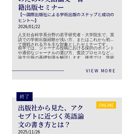
籍出版セミナー
【～国際出版社による学術出版のステップと成功の
ヒント～】
2026/01/22
人文社会科学系分野の若手研究者・大学院生で、英
語での学術出版経験が浅い方、またはこれから初め
て挑戦される方を主な対象としたセミナーです。
前半では、ジャーナル投稿における採択のポイント
や適切なジャーナルの選び方、査読プロセスなど、
論文出版の基礎知識を解説します。後半では、学術
書出版における最初のステップから、書籍企画書の
作成、出版契約までの流れを実例を交えて紹介しま
VIEW MORE
す。
終了
ONLINE
出版社から見た、アク
セプトに近づく英語論
文の書き方とは？
2025/11/26