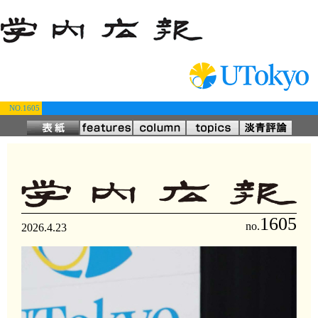
NO.1605
1605
no.
2026.4.23