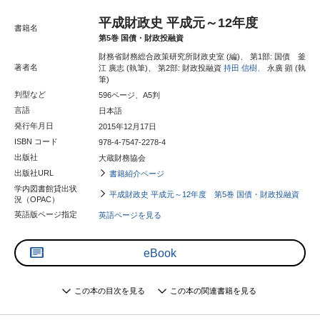
平成財政史 平成元～12年度
書籍名
第5巻 国債・財政投融資
財務省財務総合政策研究所財政史室 (編)、 第1部: 国債 釜
著者名
江 廣志 (執筆)、 第2部: 財政投融資
持田 信樹、
永廣 顕 (執
筆)
判型など
596ページ、A5判
言語
日本語
発行年月日
2015年12月17日
ISBN コード
978-4-7547-2278-4
出版社
大蔵財務協会
出版社URL
書籍紹介ページ
学内図書館貸出状
平成財政史 平成元～12年度 第5巻 国債・財政投融資
況（OPAC）
英語版ページ指定
英語ページを見る
eBook
この本の目次を見る
この本の関連書籍を見る