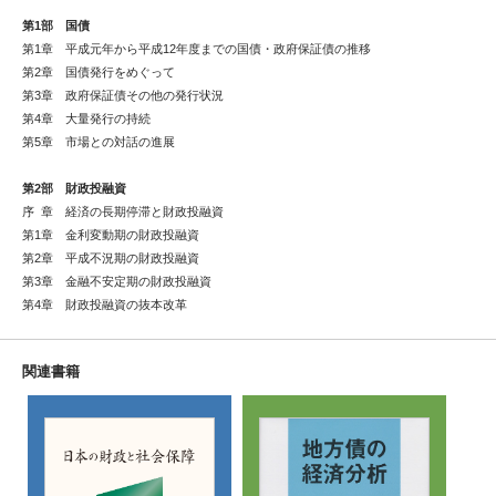
第1部 国債
第1章 平成元年から平成12年度までの国債・政府保証債の推移
第2章 国債発行をめぐって
第3章 政府保証債その他の発行状況
第4章 大量発行の持続
第5章 市場との対話の進展
第2部 財政投融資
序 章 経済の長期停滞と財政投融資
第1章 金利変動期の財政投融資
第2章 平成不況期の財政投融資
第3章 金融不安定期の財政投融資
第4章 財政投融資の抜本改革
関連書籍