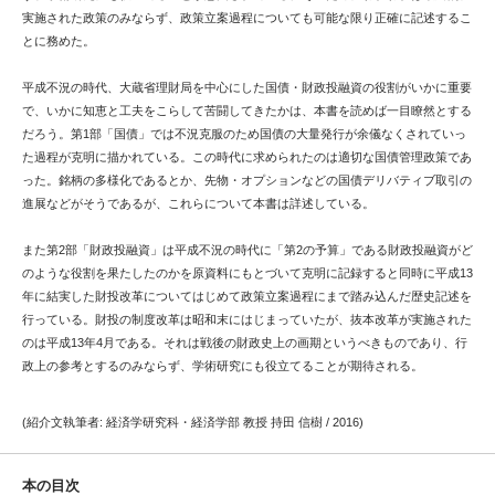
実施された政策のみならず、政策立案過程についても可能な限り正確に記述するこ
とに務めた。
平成不況の時代、大蔵省理財局を中心にした国債・財政投融資の役割がいかに重要
で、いかに知恵と工夫をこらして苦闘してきたかは、本書を読めば一目瞭然とする
だろう。第1部「国債」では不況克服のため国債の大量発行が余儀なくされていっ
た過程が克明に描かれている。この時代に求められたのは適切な国債管理政策であ
った。銘柄の多様化であるとか、先物・オプションなどの国債デリバティブ取引の
進展などがそうであるが、これらについて本書は詳述している。
また第2部「財政投融資」は平成不況の時代に「第2の予算」である財政投融資がど
のような役割を果たしたのかを原資料にもとづいて克明に記録すると同時に平成13
年に結実した財投改革についてはじめて政策立案過程にまで踏み込んだ歴史記述を
行っている。財投の制度改革は昭和末にはじまっていたが、抜本改革が実施された
のは平成13年4月である。それは戦後の財政史上の画期というべきものであり、行
政上の参考とするのみならず、学術研究にも役立てることが期待される。
(紹介文執筆者: 経済学研究科・経済学部 教授 持田 信樹 / 2016)
本の目次