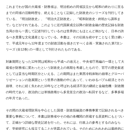
これまでわが国の大蔵省・財務省は、明治初めの同省設立から昭和の終わりに至る
までの同省の活動時歴を、絶えることなく記録した財政史のシリーズを刊行してき
ている。『明治財政史』、『明治大正財政史』、『昭和財政史 - 終戦から講和ま
で』などがそれである。このように近代国家成立以降の財政金融の歴史記録を財政
当局が自ら一貫して記述刊行しているのは世界的にもほとんど例がなく、日本の誇
るべき貴重な文化遺産となっている。本書は、その伝統を絶やすことなく受け継い
で、平成元年から12年度までの財政活動を描きだすべく企画・実施された第7次シ
リーズ (全12巻) の一環として刊行されたものである。
対象期間となった12年間は昭和から平成への改元と、中央省庁再編の一環として大
蔵省が財務省に変わったという財政史上の画期を考慮したもので、官庁の歴史叙述
としては妥当な時期区分といえる。この期間はまた東西冷戦体制の崩壊とグローバ
リゼーションの急展開という世界の激動の中にあって、いわゆるバブル経済とその
崩壊、それに続く失われた10年などと呼ばれる経済不況の継続と金融危機・財政難
の時代であり、政治的には単独政権から多党並立の政治へ転回するなど、多事多端
の年月であった。
その間の大蔵省理財局を中心とした国債・財政投融資の事務事業で記録されるべき
重要な事柄について、本書は財務省やその他の各機関の所蔵する原資料にもとづい
て、正確かつ詳細な歴史記述を行った。それには、行政上の参考とするのみなら
ず、学術研究にも役立てることが意図されている。そのためにわれわれは最終的に