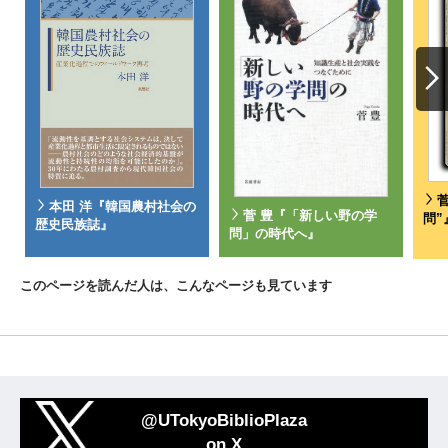
本田 洋『韓国農村社会の
菅 豊『「新しい野の学
問”
歴史民族誌』
問」の時代へ』
このページを読んだ人は、こんなページも見ています
@UTokyoBiblioPlaza
on X