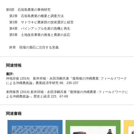
第II部 石垣島農業の事例研究
第2章 石垣島農業の概要と調査方法
第3章 サトウキビ農家群の技術選択と経営
第4章 パインアップル生産の危機と再生
第5章 土地改良事業の推進と農家の反応
終章 現場の適応に注目する意義
関連情報
書評:
仲地宗俊 (2014) 新井祥穂・永田淳嗣共著『復帰後の沖縄農業: フィールドワーク
による沖縄農政論』農業経済学研究 88、235-237
来間泰男 (2014) 新井祥穂・永田淳嗣共著『復帰後の沖縄農業 -フィールドワークに
よる沖縄農政論-』歴史と経済 223、67-69
関連書籍