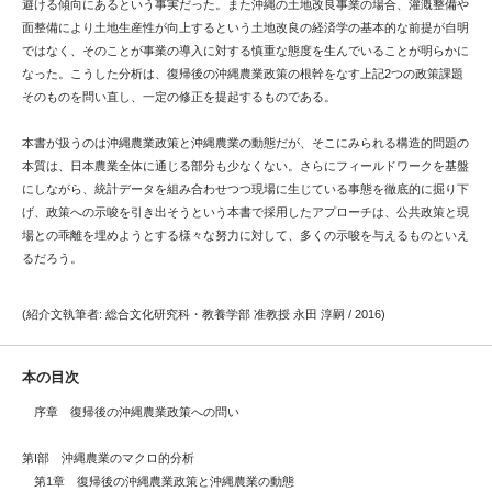
避ける傾向にあるという事実だった。また沖縄の土地改良事業の場合、灌漑整備や
面整備により土地生産性が向上するという土地改良の経済学の基本的な前提が自明
ではなく、そのことが事業の導入に対する慎重な態度を生んでいることが明らかに
なった。こうした分析は、復帰後の沖縄農業政策の根幹をなす上記2つの政策課題
そのものを問い直し、一定の修正を提起するものである。
本書が扱うのは沖縄農業政策と沖縄農業の動態だが、そこにみられる構造的問題の
本質は、日本農業全体に通じる部分も少なくない。さらにフィールドワークを基盤
にしながら、統計データを組み合わせつつ現場に生じている事態を徹底的に掘り下
げ、政策への示唆を引き出そうという本書で採用したアプローチは、公共政策と現
場との乖離を埋めようとする様々な努力に対して、多くの示唆を与えるものといえ
るだろう。
(紹介文執筆者: 総合文化研究科・教養学部 准教授 永田 淳嗣 / 2016)
本の目次
序章 復帰後の沖縄農業政策への問い
第I部 沖縄農業のマクロ的分析
第1章 復帰後の沖縄農業政策と沖縄農業の動態