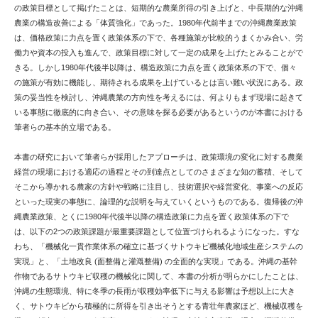
の政策目標として掲げたことは、短期的な農業所得の引き上げと、中長期的な沖縄
農業の構造改善による「体質強化」であった。1980年代前半までの沖縄農業政策
は、価格政策に力点を置く政策体系の下で、各種施策が比較的うまくかみ合い、労
働力や資本の投入も進んで、政策目標に対して一定の成果を上げたとみることがで
きる。しかし1980年代後半以降は、構造政策に力点を置く政策体系の下で、個々
の施策が有効に機能し、期待される成果を上げているとは言い難い状況にある。政
策の妥当性を検討し、沖縄農業の方向性を考えるには、何よりもまず現場に起きて
いる事態に徹底的に向き合い、その意味を探る必要があるというのが本書における
筆者らの基本的立場である。
本書の研究において筆者らが採用したアプローチは、政策環境の変化に対する農業
経営の現場における適応の過程とその到達点としてのさまざまな知の蓄積、そして
そこから導かれる農家の方針や戦略に注目し、技術選択や経営変化、事業への反応
といった現実の事態に、論理的な説明を与えていくというものである。復帰後の沖
縄農業政策、とくに1980年代後半以降の構造政策に力点を置く政策体系の下で
は、以下の2つの政策課題が最重要課題として位置づけられるようになった。すな
わち、「機械化一貫作業体系の確立に基づくサトウキビ機械化地域生産システムの
実現」と、「土地改良 (面整備と灌漑整備) の全面的な実現」である。沖縄の基幹
作物であるサトウキビ収穫の機械化に関して、本書の分析が明らかにしたことは、
沖縄の生態環境、特に冬季の長雨が収穫効率低下に与える影響は予想以上に大き
く、サトウキビから積極的に所得を引き出そうとする青壮年農家ほど、機械収穫を