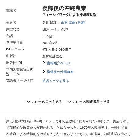
復帰後の沖縄農業
書籍名
フィールドワークによる沖縄農政論
著者名
新井 祥穂、
永田 淳嗣 (共著)
判型など
186ページ、A5判
言語
日本語
発行年月日
2013年2月
ISBN コード
978-4-541-03905-7
出版社
農林統計協会
出版社URL
書籍紹介ページ
学内図書館貸出状
復帰後の沖縄農業
況（OPAC）
英語版ページ指定
英語ページを見る
この本の目次を見る
この本の関連書籍を見る
第2次世界大戦後27年間、アメリカ軍の施政権下におかれた沖縄では、農業に対し
て積極的な政策介入が行われることはなかった。1972年の復帰後は、一転して日
本政府による積極的な政策介入が行われるようになる。復帰後、沖縄農業政策がそ