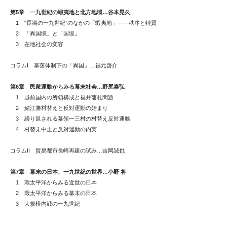
第5章 一九世紀の蝦夷地と北方地域…谷本晃久
1 “長期の一九世紀”のなかの「蝦夷地」――秩序と特質
2 「異国境」と「国境」
3 在地社会の変容
コラムI 幕藩体制下の「異国」…福元啓介
第6章 民衆運動からみる幕末社会…野尻泰弘
1 越前国内の所領構成と福井藩札問題
2 鯖江藩村替えと反対運動の始まり
3 繰り返される幕領一三村の村替え反対運動
4 村替え中止と反対運動の内実
コラムII 貿易都市長崎再建の試み…吉岡誠也
第7章 幕末の日本、一九世紀の世界…小野 将
1 環太平洋からみる近世の日本
2 環太平洋からみる幕末の日本
3 大規模内戦の一九世紀