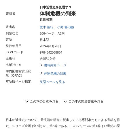
日本近世史を見通す 3
体制危機の到来
書籍名
近世後期
著者名
荒木 裕行、
小野 将 (編)
判型など
206ページ、A5判
言語
日本語
発行年月日
2024年1月26日
ISBN コード
9784642068864
出版社
吉川弘文館
出版社URL
書籍紹介ページ
学内図書館貸出状
体制危機の到来
況（OPAC）
英語版ページ指定
英語ページを見る
この本の目次を見る
この本の関連書籍を見る
日本の近世史について、最先端の研究に従事している専門家たちによる寄稿を得
た、シリーズ企画 (全7巻) の、第3巻である。このシリーズの第1巻は17世紀の歴