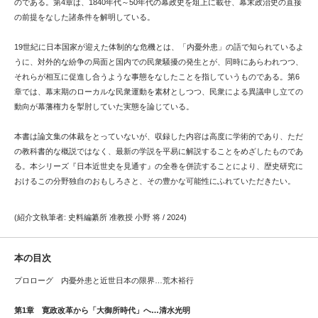
のである。第4章は、1840年代～50年代の幕政史を俎上に載せ、幕末政治史の直接
の前提をなした諸条件を解明している。
19世紀に日本国家が迎えた体制的な危機とは、「内憂外患」の語で知られているよ
うに、対外的な紛争の局面と国内での民衆騒擾の発生とが、同時にあらわれつつ、
それらが相互に促進し合うような事態をなしたことを指していうものである。第6
章では、幕末期のローカルな民衆運動を素材としつつ、民衆による異議申し立ての
動向が幕藩権力を掣肘していた実態を論じている。
本書は論文集の体裁をとっていないが、収録した内容は高度に学術的であり、ただ
の教科書的な概説ではなく、最新の学説を平易に解説することをめざしたものであ
る。本シリーズ『日本近世史を見通す』の全巻を併読することにより、歴史研究に
おけるこの分野独自のおもしろさと、その豊かな可能性にふれていただきたい。
(紹介文執筆者: 史料編纂所 准教授 小野 将 / 2024)
本の目次
プロローグ 内憂外患と近世日本の限界…荒木裕行
第1章 寛政改革から「大御所時代」へ…清水光明