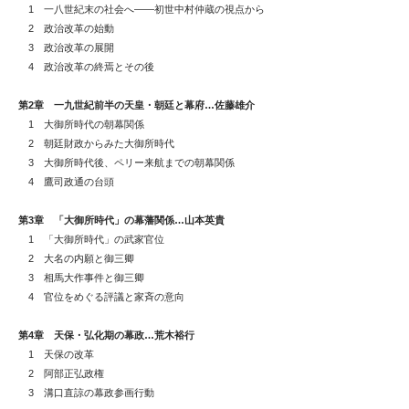
1 一八世紀末の社会へ――初世中村仲蔵の視点から
2 政治改革の始動
3 政治改革の展開
4 政治改革の終焉とその後
第2章 一九世紀前半の天皇・朝廷と幕府…佐藤雄介
1 大御所時代の朝幕関係
2 朝廷財政からみた大御所時代
3 大御所時代後、ペリー来航までの朝幕関係
4 鷹司政通の台頭
第3章 「大御所時代」の幕藩関係…山本英貴
1 「大御所時代」の武家官位
2 大名の内願と御三卿
3 相馬大作事件と御三卿
4 官位をめぐる評議と家斉の意向
第4章 天保・弘化期の幕政…荒木裕行
1 天保の改革
2 阿部正弘政権
3 溝口直諒の幕政参画行動