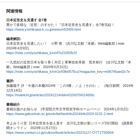
関連情報
日本近世史を見通す 全7巻
豊かで多様な〈近世〉のすがた！『日本近世史を見通す』全7巻完結！
https://www.yoshikawa-k.co.jp/news/n53409.html
編者解説:
日本近世史を見通したい！ 小野 将 (吉川弘文館『本郷』Web編集部 | note
2024年4月9日)
https://note.com/yoshikawa_k/n/nf7e210f28cf2
一九世紀の近世日本を取り巻く外圧と軍事技術革新 荒木裕行 (吉川弘文館『本
郷』Web編集部 | note 2024年5月31日)
https://note.com/yoshikawa_k/n/n1e93fe0575ca?magazine_key=m06745aed2c7e
書評:
加藤陽子 評「今週の本棚2024年「この3冊」／上（その1）」 (毎日新聞 2024年
12月14日)
https://mainichi.jp/articles/20241214/ddm/015/070/014000c
書籍紹介
書籍出版のお知らせ (学習院大学文学部史学科ホームページ 2024年1月31日)
https://www.gakushuin.ac.jp/univ/let/hist/info2024/info2024-0131-2.html
本よみうり堂: 日本近世史を捉え直す 吉川弘文館が新シリーズ刊行開始 (讀賣新
聞オンライン 2023年11月27日)
https://www.yomiuri.co.jp/culture/book/articles/20231127-OYT1T50064/