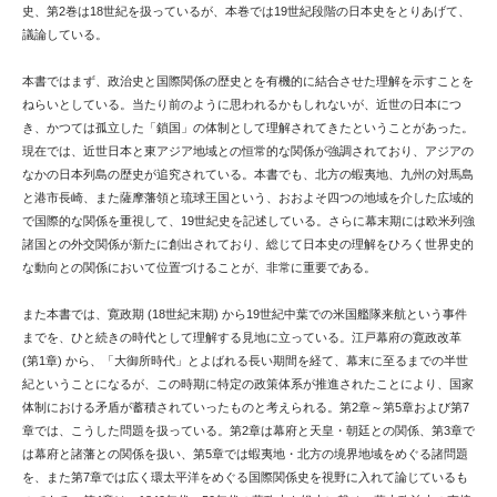
史、第2巻は18世紀を扱っているが、本巻では19世紀段階の日本史をとりあげて、
議論している。
本書ではまず、政治史と国際関係の歴史とを有機的に結合させた理解を示すことを
ねらいとしている。当たり前のように思われるかもしれないが、近世の日本につ
き、かつては孤立した「鎖国」の体制として理解されてきたということがあった。
現在では、近世日本と東アジア地域との恒常的な関係が強調されており、アジアの
なかの日本列島の歴史が追究されている。本書でも、北方の蝦夷地、九州の対馬島
と港市長崎、また薩摩藩領と琉球王国という、おおよそ四つの地域を介した広域的
で国際的な関係を重視して、19世紀史を記述している。さらに幕末期には欧米列強
諸国との外交関係が新たに創出されており、総じて日本史の理解をひろく世界史的
な動向との関係において位置づけることが、非常に重要である。
また本書では、寛政期 (18世紀末期) から19世紀中葉での米国艦隊来航という事件
までを、ひと続きの時代として理解する見地に立っている。江戸幕府の寛政改革
(第1章) から、「大御所時代」とよばれる長い期間を経て、幕末に至るまでの半世
紀ということになるが、この時期に特定の政策体系が推進されたことにより、国家
体制における矛盾が蓄積されていったものと考えられる。第2章～第5章および第7
章では、こうした問題を扱っている。第2章は幕府と天皇・朝廷との関係、第3章で
は幕府と諸藩との関係を扱い、第5章では蝦夷地・北方の境界地域をめぐる諸問題
を、また第7章では広く環太平洋をめぐる国際関係史を視野に入れて論じているも