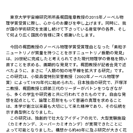
東京大学宇宙線研究所所長梶田隆章教授の2015年ノーベル物
理学賞受賞に際し、心からのお慶びを申し上げます。同時に、我
が国の学術研究を支援し続けて下さっている産官学の各界、そし
て何より広く国民の皆様に深く感謝いたします。
今回の梶田教授のノーベル物理学賞受賞理由となった「素粒子
ニュートリノが質量を持つことを示すニュートリノ振動の発見」
は、20世紀に完成したと考えられてきた現代物理学の骨格を問い
直すことを求める、画期的な発見です。梶田教授が記者会見で述
べたように、まさに「人類の知の地平線を拡大する研究」です。
この研究は、小柴昌俊特別栄誉教授（2002年ノーベル物理学
賞）によって1970年代に始められた、日本独自の研究で、戸塚洋
二教授、梶田教授と師弟三代のリーダーがバトンをつなぎなが
ら、多くの学生や研究者と共に行われてきたものです。自由な発
想を起点として、論理と忍耐をもって普遍の真理を求めること
は、本学が創立以来最も大切にして来た精神であり、その伝統を
示す典型例となりました。
この研究は、独創的で壮大なアイディアの元で、大型実験施設
（カミオカンデ、スーパーカミオカンデ）が実現できたことに
よって可能となりました。構想から約40年に及ぶ研究が大きく花