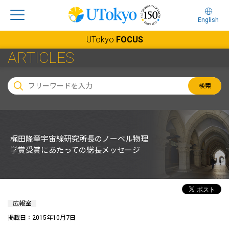
English
UTokyo
FOCUS
ARTICLES
検索
梶田隆章宇宙線研究所長のノーベル物理
学賞受賞にあたっての総長メッセージ
広報室
掲載日：2015年10月7日