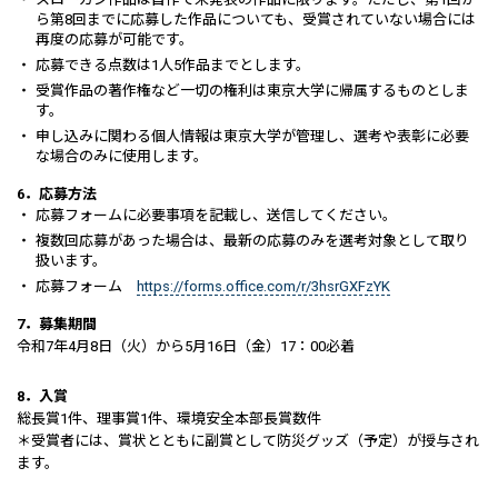
ら第8回までに応募した作品についても、受賞されていない場合には
再度の応募が可能です。
応募できる点数は1人5作品までとします。
受賞作品の著作権など一切の権利は東京大学に帰属するものとしま
す。
申し込みに関わる個人情報は東京大学が管理し、選考や表彰に必要
な場合のみに使用します。
6．応募方法
応募フォームに必要事項を記載し、送信してください。
複数回応募があった場合は、最新の応募のみを選考対象として取り
扱います。
応募フォーム
https://forms.office.com/r/3hsrGXFzYK
7．募集期間
令和7年4月8日（火）から5月16日（金）17：00必着
8．入賞
総長賞1件、理事賞1件、環境安全本部長賞数件
＊受賞者には、賞状とともに副賞として防災グッズ（予定）が授与され
ます。