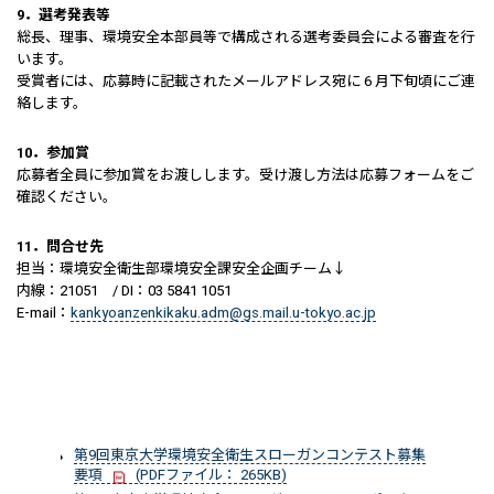
9．選考発表等
総長、理事、環境安全本部員等で構成される選考委員会による審査を行
います。
受賞者には、応募時に記載されたメールアドレス宛に 6 月下旬頃にご連
絡します。
10．参加賞
​応募者全員に参加賞をお渡しします。受け渡し方法は応募フォームをご
確認ください。
11．問合せ先
担当：環境安全衛生部環境安全課安全企画チーム↓
内線：21051 / DI：03 5841 1051
E-mail：
kankyoanzenkikaku.adm@gs.mail.u-tokyo.ac.jp
第9回東京大学環境安全衛生スローガンコンテスト募集
要項
(PDFファイル： 265KB)