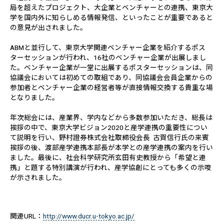
局を超えたプロジェクト、大企業とベンチャーとの連携、東京大
学を国内外に知らしめる情報発信、といったことが重要であると
の意見が出されました。
ABMと並行して、東京大学関連ベンチャー企業を紹介するポス
ターセッションが行われ、16社のベンチャー企業が出展しまし
た。ベンチャー企業が一堂に出展するポスターセッションは、同
協議会においては初めての取組であり、同協議会会員企業からの
参加者とベンチャー企業の経営者等が直接情報交換する貴重な場
となりました。
年次総会には、産業界、学内などから多数参加いただき、総長は
挨拶の中で、東京大学ビジョン2020と産学連携の重要性につい
て説明を行い、野村證券株式会社取締役会長 古賀信行氏の来賓
挨拶の後、渡部産学連携本部長が本学との産学連携の案内を行い
ました。最後に、社会科学研究所玄田有史教授から「希望と連
携」と題する特別講演が行われ、産学協創にとっても多くの示唆
が示されました。
関連URL：
http://www.ducr.u-tokyo.ac.jp/