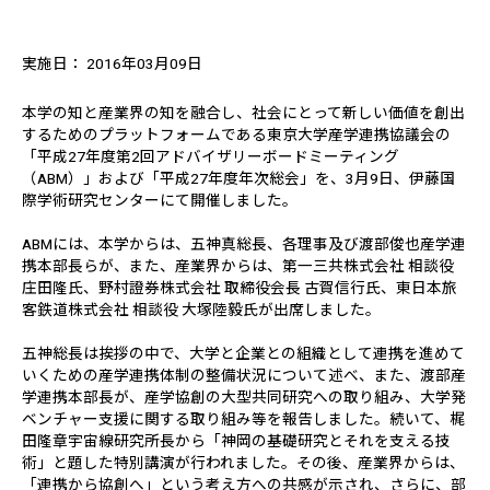
実施日： 2016年03月09日
本学の知と産業界の知を融合し、社会にとって新しい価値を創出
するためのプラットフォームである東京大学産学連携協議会の
「平成27年度第2回アドバイザリーボードミーティング
（ABM）」および「平成27年度年次総会」を、3月9日、伊藤国
際学術研究センターにて開催しました。
ABMには、本学からは、五神真総長、各理事及び渡部俊也産学連
携本部長らが、また、産業界からは、第一三共株式会社 相談役
庄田隆氏、野村證券株式会社 取締役会長 古賀信行氏、東日本旅
客鉄道株式会社 相談役 大塚陸毅氏が出席しました。
五神総長は挨拶の中で、大学と企業との組織として連携を進めて
いくための産学連携体制の整備状況について述べ、また、渡部産
学連携本部長が、産学協創の大型共同研究への取り組み、大学発
ベンチャー支援に関する取り組み等を報告しました。続いて、梶
田隆章宇宙線研究所長から「神岡の基礎研究とそれを支える技
術」と題した特別講演が行われました。その後、産業界からは、
「連携から協創へ」という考え方への共感が示され、さらに、部