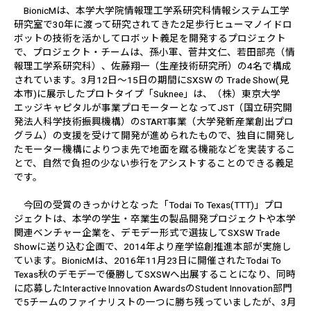
BionicMは、本学大学院情報理工学系研究科情報システム工学
研究室で30年に渡って研究されてきた2足歩行ヒューマノイドロ
ボットの技術を活かしてロボット義足を開発するプロジェクト
で、プロジェクト・チームは、孫小軍、菅井文仁、若田部亮（情
報理工学系研究科）、佐藤翔一（生産技術研究所）の4名で構成
されています。3月12日～15日の期間にSXSW の Trade Show(見
本市)に展示したプロトタイプ「Suknee」は、（株）東京大学
エッジキャピタルが事業プロモーターとなってJST（国立研究開
発法人科学技術振興機構）のSTART事業（大学発新産業創出プロ
グラム）の支援を受けて開発が進められたもので、独自に開発し
たモーター機構によりつま先で地面を蹴る機能などを実装するこ
とで、自然で負担の少ない歩行をアシストすることのできる義足
です。
今回の受賞のきっかけとなった「Todai To Texas(TTT)」プロ
ジェクトは、本学の学生・卒業生の製品開発プロジェクトや本学
関連ベンチャー企業を、デモデー形式で選抜してSXSW Trade
Showに送り込む企画で、2014年より産学協創推進本部が実施し
ています。BionicMは、2016年11月23日に開催されたTodai To
Texas秋のデモデーで優勝してSXSWへ出展することになり、同時
に応募したInteractive Innovation AwardsのStudent Innovation部門
で5チームのファイナリストの一つに勝ち残っていましたが、3月