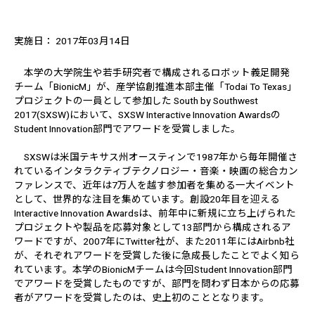
実施日： 2017年03月14日
本学の大学院生や若手研究者で構成されるロボット義足開発
チーム「BionicM」が、産学協創推進本部主催「Todai To Texas」
プロジェクトの一員として参加した South by Southwest
2017(SXSW)において、SXSW Interactive Innovation Awardsの
Student Innovation部門でアワードを受賞しました。
SXSWは米国テキサス州オースティンで1987年から毎年開催さ
れているインタラクティブテクノロジー・音楽・映画の総合カン
ファレンスで、近年は7万人を越す参加者を集める一大イベント
として、世界的な注目を集めています。創設20年目を迎える
Interactive Innovation Awardsは、前年中に新規に立ち上げられた
プロジェクトや製品を応募対象として13部門から構成されるア
ワードですが、2007年にTwitter社が、また2011年にはAirbnb社
が、それぞれアワードを受賞した後に急成長したことでよく知ら
れています。本学のBionicMチームは今回Student Innovation部門
でアワードを受賞したものですが、部門を問わず日本からの応募
者がアワードを受賞したのは、史上初のこととなります。