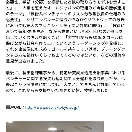
必要性、学部（分野）を横断した連携の取り方のモデルを示すこ
と」、「大学を超えたオールジャパンの取組みが今後の産学連携
のテーマ」「技術系ベンチャーへのリスク分散型投資の仕組みの
必要性」「シリコンバレーに偏りがちなITやソフトウェアの分野
においても東大のフレキシビリティ高い対応に期待」、「投資に
おいて毎年KPIを見直しながら成果というものは何なのか答えを
出していくスキルを磨くこと」「大学側からもSDGsをゴールに
掲げながら社会を作り上げていくようリーダーシップを発揮し、
それを企業像にも求めてゴールを共有していけば、ブレークダウ
ンする方法論はいくらでも出てくるのではないか」などの期待や
意見が出されました。
最後に、福田裕穂理事から、特定研究成果活用支援事業における
ベンチャーに関する投資も短期間で大分遅れを取り戻したが、今
後起こりうる課題に対しても、大学としてきちんと対応していく
ので、これからも支援をいただきたい旨、挨拶しました。
関連URL：
http://www.ducr.u-tokyo.ac.jp/