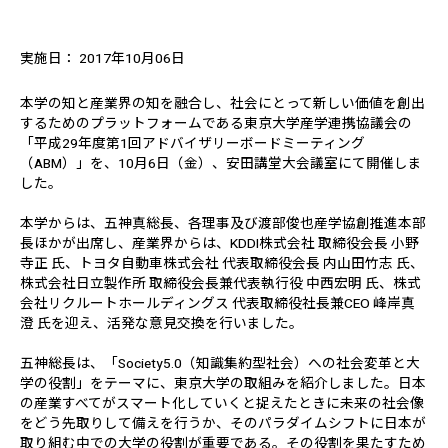
実施日： 2017年10月06日
本学の知と産業界の知を融合し、社会にとって新しい価値を創出
するためのプラットフォームである東京大学産学連携協議会の
「平成29年度第1回アドバイザリーボードミーティング
（ABM）」を、10月6日（金）、安田講堂大会議室にて開催しま
した。
本学からは、五神真総長、各理事及び渡部俊也産学協創推進本部
長ほかが出席し、産業界からは、KDDI株式会社 取締役会長 小野
寺正 氏、トヨタ自動車株式会社 代表取締役会長 内山田竹志 氏、
株式会社日立製作所 取締役会長兼代表執行役 中西宏明 氏、株式
会社リクルートホールディングス 代表取締役社長兼CEO 峰岸真
澄 氏を迎え、活発な意見交換を行いました。
五神総長は、「Society5.0（知識集約型社会）への社会変革と大
学の役割」をテーマに、東京大学の取組みを紹介しました。日本
の産業すべてがスマート化していくと捉えたときに未来の社会像
をどう先取りして備えを行うか、そのパラダイムシフトに日本が
取り組む中での大学の役割が重要である。その役割を果たすため