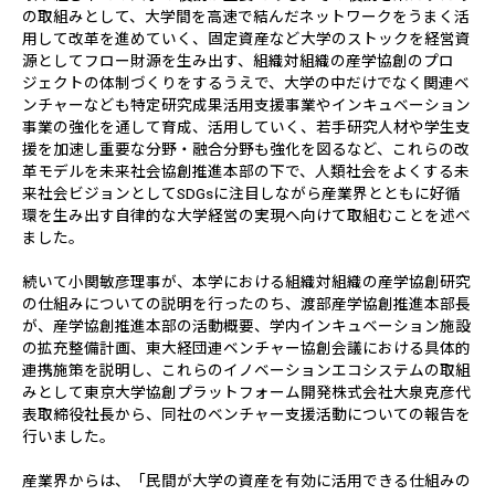
の取組みとして、大学間を高速で結んだネットワークをうまく活
用して改革を進めていく、固定資産など大学のストックを経営資
源としてフロー財源を生み出す、組織対組織の産学協創のプロ
ジェクトの体制づくりをするうえで、大学の中だけでなく関連ベ
ンチャーなども特定研究成果活用支援事業やインキュベーション
事業の強化を通して育成、活用していく、若手研究人材や学生支
援を加速し重要な分野・融合分野も強化を図るなど、これらの改
革モデルを未来社会協創推進本部の下で、人類社会をよくする未
来社会ビジョンとしてSDGsに注目しながら産業界とともに好循
環を生み出す自律的な大学経営の実現へ向けて取組むことを述べ
ました。
続いて小関敏彦理事が、本学における組織対組織の産学協創研究
の仕組みについての説明を行ったのち、渡部産学協創推進本部長
が、産学協創推進本部の活動概要、学内インキュベーション施設
の拡充整備計画、東大経団連ベンチャー協創会議における具体的
連携施策を説明し、これらのイノベーションエコシステムの取組
みとして東京大学協創プラットフォーム開発株式会社大泉克彦代
表取締役社長から、同社のベンチャー支援活動についての報告を
行いました。
産業界からは、「民間が大学の資産を有効に活用できる仕組みの