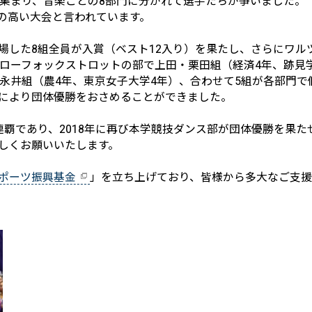
ら集まり、音楽ごとの8部門に分かれて選手たちが争いました。
の高い大会と言われています。
場した8組全員が入賞（ベスト12入り）を果たし、さらにワル
スローフォックストロットの部で上田・栗田組（経済4年、跡見
・永井組（農4年、東京女子大学4年）、合わせて5組が各部門
により団体優勝をおさめることができました。
連覇であり、2018年に再び本学競技ダンス部が団体優勝を果
しくお願いいたします。
ポーツ振興基金
」を立ち上げており、皆様から多大なご支援