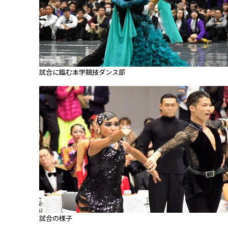
試合に臨む本学競技ダンス部
試合の様子