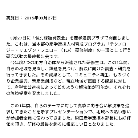
実施日： 2015年03月27日
3月27日に「個別課題発表会」を産学連携プラザで開催しまし
た。これは、当本部の産学連携人材育成プログラム「テクノロ
ジー・リエゾン・フェロー （TLF） 研修制度」の一環として行う
研究活動の最終報告会です。
今年度3つの地方自治体から派遣された研修生は、この1年間、
自らの地域を見直し、課題を見つけ、解決に向けた調査・研究を
行ってきました。その成果として、コミュニティ再生、ものづく
り企業振興、新産業創成など、現在地域が直面する課題に対し
て、産学官公連携によってどのような解決策が可能か、それぞれ
の施策提案を発表しました。
この1年間、自らのテーマに対して真摯に向き合い解決策を追
求してきたことを示すプレゼンテーションで、地域への熱い想い
が参加者全員に伝わってきました。原田産学連携本部長にも好評
価を頂き、研修の最後を飾るに相応しい日となりました。