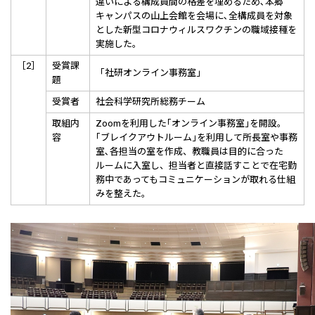
違いによる構成員間の格差を埋めるため､本郷
キャンパスの山上会館を会場に､全構成員を対象
とした新型コロナウィルスワクチンの職域接種を
実施した。
［2］
受賞課
「社研オンライン事務室」
題
受賞者
社会科学研究所総務チーム
取組内
Zoomを利用した｢オンライン事務室｣を開設。
容
｢ブレイクアウトルーム｣を利用して所長室や事務
室､各担当の室を作成、教職員は目的に合った
ルームに入室し、担当者と直接話すことで在宅勤
務中であってもコミュニケーションが取れる仕組
みを整えた。