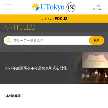
English
UTokyo
FOCUS
ARTICLES
検索
2021年度業務改革総長賞表彰式を開催
本部総務課