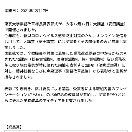
実施日： 2021年12月17日
東京大学業務改革総長賞表彰式が、去る12月17日に大講堂（安田講堂）
で開催されました。
今年度も、新型コロナウイルス感染防止対策のため、オンライン配信を
活用して、大講堂（安田講堂）には受賞者とその関係者のみが参集し実
施しました。
表彰式では、全教職員を対象に募集した業務改革課題の中からから選考
された12課題（総長賞1課題、理事賞2課題、特別賞9課題）及び業務改
革に取り組む姿勢が特に優れた組織を表彰する2部局（優秀奨励賞）に
対し、藤井総長ならびに今泉理事（業務改革担当）から表彰状と副賞が
授与されました。
表彰に引き続き、藤井総長による講話、受賞者による取組内容のプレゼ
ンテーションが行われ、のべ667名の教職員が参加し、受賞を祝うとと
もに優れた業務改革のアイディアを共有されました。
【総長賞】