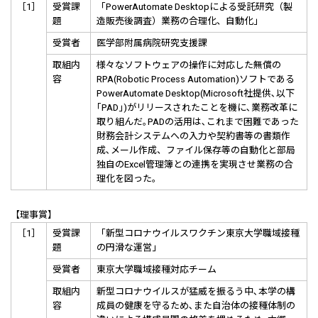
［1］
受賞課
「PowerAutomate Desktopによる受託研究（製
題
造販売後調査）業務の合理化、自動化」
受賞者
医学部附属病院研究支援課
取組内
様々なソフトウェアの操作に対応した無償の
容
RPA(Robotic Process Automation)ソフトである
PowerAutomate Desktop(Microsoft社提供､以下
｢PAD｣)がリリースされたことを機に､業務改革に
取り組んだ｡PADの活用は､これまで困難であった
財務会計システムへの入力や契約書等の書類作
成､メール作成、ファイル保存等の自動化と部局
独自のExcel管理簿との連携を実現させ業務の合
理化を図った。
【理事賞】
［1］
受賞課
「新型コロナウイルスワクチン東京大学職域接種
題
の円滑な運営」
受賞者
東京大学職域接種対応チーム
取組内
新型コロナウイルスが猛威を振るう中､本学の構
容
成員の健康を守るため､また自治体の接種体制の