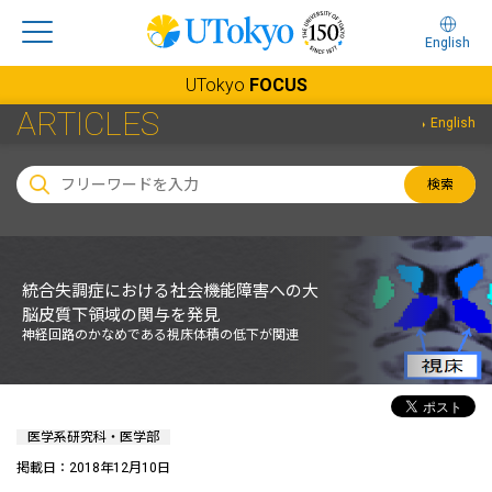
English
UTokyo
FOCUS
ARTICLES
English
検索
統合失調症における社会機能障害への大
脳皮質下領域の関与を発見
神経回路のかなめである視床体積の低下が関連
医学系研究科・医学部
掲載日：2018年12月10日