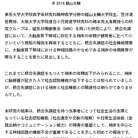
©
2018 越山太輔
東京大学大学院医学系研究科精神医学分野の越山太輔大学院生、笠井清
登教授、大阪大学大学院連合小児発達学研究科の橋本亮太准教授らの研
究グループは、磁気共鳴画像法（MRI）を用いた研究により、統合失調
症において、大脳皮質下領域に存在する視床の体積が健常者に比べて小
さいという既知の報告を再現するとともに、統合失調症の社会機能障害
に、大脳皮質下領域における神経回路のかなめである視床の体積異常が
関与することを新たに見出しました。
これまでに統合失調症をもつ人で視床の体積低下がみられること、視床
に脳梗塞が起きた人で社会認知機能が低下することは知られていました
が、統合失調症における視床と社会機能との関連性は明らかでありませ
んでした。
本研究の結果は、統合失調症を持つ当事者にとって社会生活の支障と
なっている社会認知機能（社会通念や文脈の理解）や日常生活技能（金
銭出納やコミュニケーション能力）の障害の基盤として、視床を中心と
する神経回路の機能不全が重要であることを示した初めての報告です。