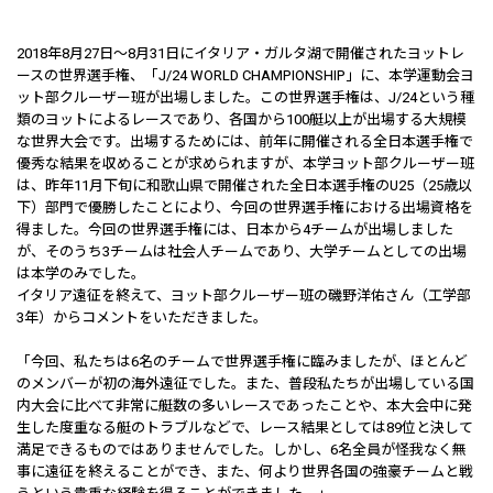
2018年8月27日～8月31日にイタリア・ガルタ湖で開催されたヨットレ
ースの世界選手権、「J/24 WORLD CHAMPIONSHIP」に、本学運動会ヨ
ット部クルーザー班が出場しました。この世界選手権は、J/24という種
類のヨットによるレースであり、各国から100艇以上が出場する大規模
な世界大会です。出場するためには、前年に開催される全日本選手権で
優秀な結果を収めることが求められますが、本学ヨット部クルーザー班
は、昨年11月下旬に和歌山県で開催された全日本選手権のU25（25歳以
下）部門で優勝したことにより、今回の世界選手権における出場資格を
得ました。今回の世界選手権には、日本から4チームが出場しました
が、そのうち3チームは社会人チームであり、大学チームとしての出場
は本学のみでした。
イタリア遠征を終えて、ヨット部クルーザー班の磯野洋佑さん（工学部
3年）からコメントをいただきました。
「今回、私たちは6名のチームで世界選手権に臨みましたが、ほとんど
のメンバーが初の海外遠征でした。また、普段私たちが出場している国
内大会に比べて非常に艇数の多いレースであったことや、本大会中に発
生した度重なる艇のトラブルなどで、レース結果としては89位と決して
満足できるものではありませんでした。しかし、6名全員が怪我なく無
事に遠征を終えることができ、また、何より世界各国の強豪チームと戦