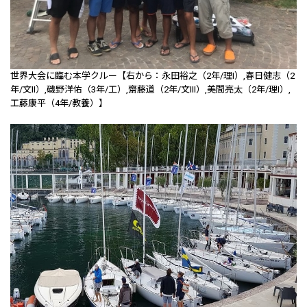
世界大会に臨む本学クルー【右から：永田裕之（2年/理I）,春日健志（2
年/文II）,磯野洋佑（3年/工）,齋藤道（2年/文III）,美間亮太（2年/理I）,
工藤康平（4年/教養）】