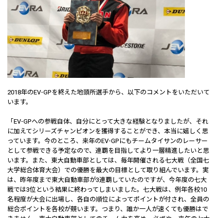
2018年のEV-GPを終えた地頭所選手から、以下のコメントをいただいて
います。
「EV-GPへの参戦自体、自分にとって大きな経験となりましたが、それ
に加えてシリーズチャンピオンを獲得することができ、本当に嬉しく思
っています。今のところ、来年のEV-GPにもチームタイサンのレーサー
として参戦できる予定なので、連覇を目指してより一層精進したいと思
います。また、東大自動車部としては、毎年開催される七大戦（全国七
大学総合体育大会）での優勝を最大の目標として取り組んでいます。実
は、昨年度まで東大自動車部が3連覇していたのですが、今年度の七大
戦では3位という結果に終わってしまいました。七大戦は、例年各校10
名程度が大会に出場し、各自の順位によってポイントが付され、全員の
総合ポイントを各校が競います。つまり、誰か一人が速くても優勝はで