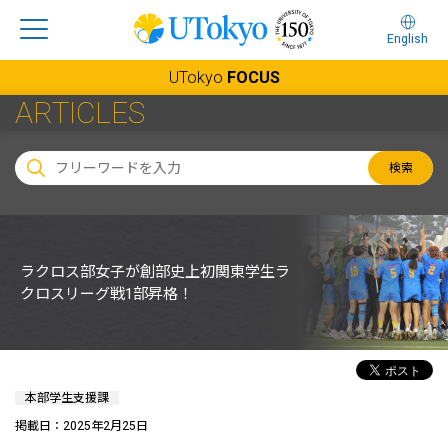
English
UTokyo
FOCUS
ARTICLES
検索
ラクロス部女子が創部史上初関東学生ラ
クロスリーグ戦1部昇格！
本部学生支援課
掲載日：2025年2月25日