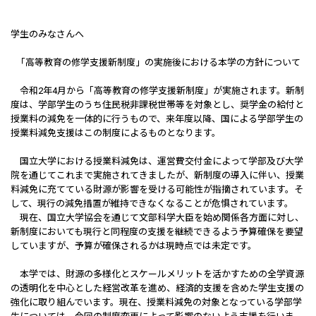
学生のみなさんへ
「高等教育の修学支援新制度」の実施後における本学の方針について
令和2年4月から「高等教育の修学支援新制度」が実施されます。新制
度は、学部学生のうち住民税非課税世帯等を対象とし、奨学金の給付と
授業料の減免を一体的に行うもので、来年度以降、国による学部学生の
授業料減免支援はこの制度によるものとなります。
国立大学における授業料減免は、運営費交付金によって学部及び大学
院を通じてこれまで実施されてきましたが、新制度の導入に伴い、授業
料減免に充てている財源が影響を受ける可能性が指摘されています。そ
して、現行の減免措置が維持できなくなることが危惧されています。
現在、国立大学協会を通じて文部科学大臣を始め関係各方面に対し、
新制度においても現行と同程度の支援を継続できるよう予算確保を要望
していますが、予算が確保されるかは現時点では未定です。
本学では、財源の多様化とスケールメリットを活かすための全学資源
の透明化を中心とした経営改革を進め、経済的支援を含めた学生支援の
強化に取り組んでいます。現在、授業料減免の対象となっている学部学