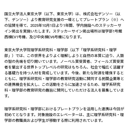
国立大学法人東京大学（以下、東京大学）は、株式会社デンソー（以
下、デンソー）より教育研究支援の一環としてプレートプラン（※）へ
の協賛を得て、2025年10月1日より1年間、学内施設へのステッカーサ
イン掲出を実施いたします。ステッカーサイン掲出場所は理学部1号館
西棟EV1号機、及び中央棟EV6号機になります。
東京大学大学院理学系研究科・理学部（以下「理学系研究科・理学
部」）では、この世界をよりよく理解しようと自然の本質に迫り、人類
の智の先端を切り開いています。ノーベル賞受賞者、フィールズ賞受賞
者を輩出する世界トップレベルの研究はもちろん、社会で幅広く活躍す
る基礎力を持つ人材を育成しています。今後、新たな財源を確保すると
ともに、理学系研究科・理学部の教育研究活動に賛同する民間企業等と
の連携機会を拡大し、この活動をさらに加速させるため、理学系研究
科・理学部の教育研究の趣旨に賛同していただける法人を募集していま
す。
理学系研究科・理学部におけるプレートプランを活用した連携は今回が
初めてとなります。対象施設のエレベーターは、主に理学系研究科・理
学部の教職員および学生が移動する際に利用されています。