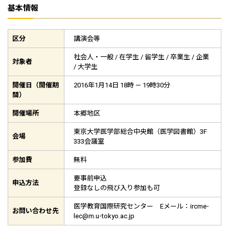
基本情報
区分
講演会等
社会人・一般 / 在学生 / 留学生 / 卒業生 / 企業
対象者
/ 大学生
開催日（開催期
2016年1月14日 18時 — 19時30分
間）
開催場所
本郷地区
東京大学医学部総合中央館（医学図書館）3F
会場
333会議室
参加費
無料
要事前申込
申込方法
登録なしの飛び入り参加も可
医学教育国際研究センター Eメール：ircme-
お問い合わせ先
lec@m.u-tokyo.ac.jp