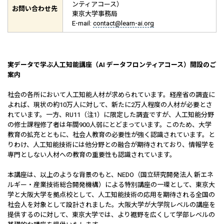
ンティアコース）
お問い合わせ先
東京大学事務局
E-mail:
contact@learn-ai.org
実データで学ぶ人工知能講座（AI データフロンティアコース）開設のご
案内
社会の各所において人工知能人材が求められています。経産省の調査に
よれば、現状の約10万人に対して、新たに2万人程度の人材が必要とさ
れています。一方、RU11（注1）に限定した調査ですが、人工知能分野
の修士課程修了者は年間900人弱にとどまっています。このため、大学
教育の拡充とともに、社会人教育の必要性が強く認識されています。と
りわけ、人工知能技術には他分野との融合が期待されており、情報学を
専門としない人材への教育の重要性も認識されています。
本講座は、以上のような背景のもと、NEDO（国立研究開発法人 新エネ
ルギー・産業技術総合開発機構）による特別講座の一環として、東京大
学と大阪大学を拠点校として、人工知能技術の応用を期待される全国の
社会人を対象として設計されました。大阪大学が大学院レベルの講座を
提供するのに対して、東京大学では、より裾野を広くして学部レベルの