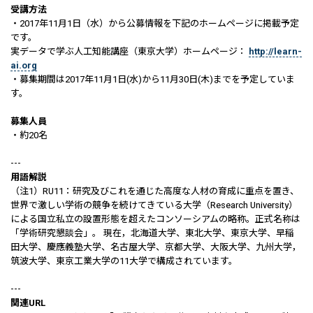
受講方法
・2017年11月1日（水）から公募情報を下記のホームページに掲載予定
です。
実データで学ぶ人工知能講座（東京大学）ホームページ：
http://learn-
ai.org
・募集期間は2017年11月1日(水)から11月30日(木)までを予定していま
す。
募集人員
・約20名
---
用語解説
（注1）RU11：研究及びこれを通じた高度な人材の育成に重点を置き、
世界で激しい学術の競争を続けてきている大学（Research University）
による国立私立の設置形態を超えたコンソーシアムの略称。正式名称は
「学術研究懇談会」。 現在，北海道大学、東北大学、東京大学、早稲
田大学、慶應義塾大学、名古屋大学、京都大学、大阪大学、九州大学，
筑波大学、東京工業大学の11大学で構成されています。
---
関連URL