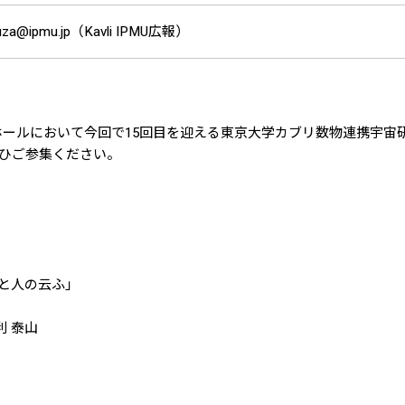
ouza@ipmu.jp（Kavli IPMU広報）
ールにおいて今回で15回目を迎える東京大学カブリ数物連携宇宙研究機構(
ひご参集ください。
」
ありと人の云ふ」
利 泰山