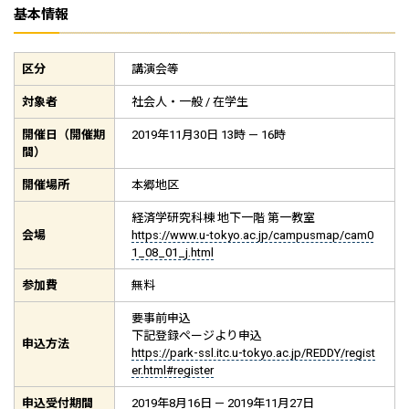
基本情報
区分
講演会等
対象者
社会人・一般 / 在学生
開催日（開催期
2019年11月30日 13時 — 16時
間）
開催場所
本郷地区
経済学研究科棟 地下一階 第一教室
会場
https://www.u-tokyo.ac.jp/campusmap/cam0
1_08_01_j.html
参加費
無料
要事前申込
下記登録ページより申込
申込方法
https://park-ssl.itc.u-tokyo.ac.jp/REDDY/regist
er.html#register
申込受付期間
2019年8月16日 — 2019年11月27日