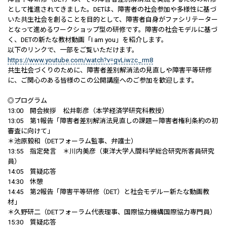
として推進されてきました。DETは、障害者の社会参加や多様性に基づ
いた共生社会を創ることを目的として、障害者自身がファシリテーター
となって進めるワークショップ型の研修です。障害の社会モデルに基づ
く、DETの新たな教材動画「I am you」を紹介します。
以下のリンクで、一部をご覧いただけます。
https://www.youtube.com/watch?v=gvLiwzc_rm8
共生社会づくりのために、障害者差別解消法の見直しや障害平等研修
に、ご関心のある皆様のこの公開講座へのご参加を歓迎します。
◎プログラム
13:00 開会挨拶 松井彰彦（本学経済学研究科教授）
13:05 第1報告「障害者差別解消法見直しの課題ー障害者権利条約の初
審査に向けて」
＊池原毅和（DETフォーラム監事、弁護士）
13:55 指定発言 ＊川内美彦（東洋大学人間科学総合研究所客員研究
員）
14:05 質疑応答
14:30 休憩
14:45 第2報告「障害平等研修（DET）と社会モデルー新たな動画教
材」
＊久野研二（DETフォーラム代表理事、国際協力機構国際協力専門員）
15:30 質疑応答