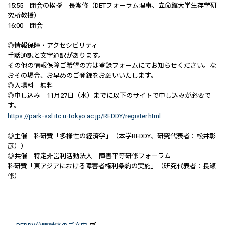
15:55 閉会の挨拶 長瀬修（DETフォーラム理事、立命館大学生存学研
究所教授）
16:00 閉会
◎情報保障・アクセシビリティ
手話通訳と文字通訳があります。
その他の情報保障ご希望の方は登録フォームにてお知らせください。な
おその場合、お早めのご登録をお願いいたします。
◎入場料 無料
◎申し込み 11月27日（水）までに以下のサイトで申し込みが必要で
す。
https://park-ssl.itc.u-tokyo.ac.jp/REDDY/register.html
◎主催 科研費「多様性の経済学」（本学REDDY、研究代表者：松井彰
彦））
◎共催 特定非営利活動法人 障害平等研修フォーラム
科研費「東アジアにおける障害者権利条約の実施」（研究代表者：長瀬
修）