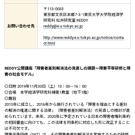
〒113-0033
東京都文京区本郷7-3-1東京大学大学院経済学
研究科 松井研究室 REDDY
お問い合わせ先
reddy@e.u-tokyo.ac.jp
http://www.reddy.e.u-tokyo.ac.jp/notice/conta
ct.html
REDDY公開講座「障害者差別解消法の見直しの課題ー障害平等研修と障
害の社会モデル」
◎日時 2019年11月30日（土）13：00－16：00
◎会場 本学経済学研究科棟第1教室（地下1階）
◎趣旨
2013年に成立し、2016年から施行されている「障害を理由とする差別
の解消の推進に関する法律」（障害者差別解消法）の見直しの検討が進
められています。来年、2020年に予定されている日本の障害者権利条約
の初回審査に向けても、この法律を同条約に対応した形に改正すること
は不可欠です。
障害平等研修（DET）は、その障害者差別解消法を実施するための研修