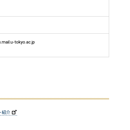
.mail.u-tokyo.ac.jp
ト紹介