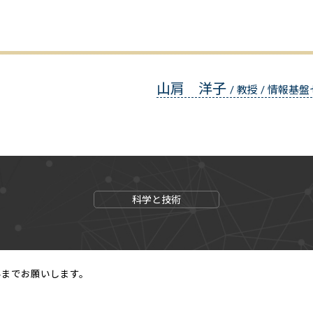
山肩 洋子
/ 教授 / 情報基
科学と技術
科までお願いします。