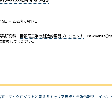
orms.office.com/r/QfUNt5gfAW
15日 — 2023年6月17日
学系研究科
情報理工学の創造的展開プロジェクト
：ist-kikaku.t◎gs
＠に置換してください。
指す―マイクロソフトと考えるキャリア形成と先端情報学」イベン