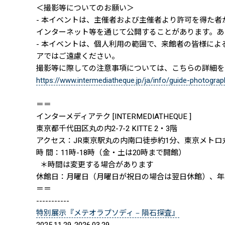
＜撮影等についてのお願い＞
- 本イベントは、主催者および主催者より許可を得た
インターネット等を通じて公開することがあります。あ
- 本イベントは、個人利用の範囲で、来館者の皆様に
アではご遠慮ください。
撮影等に際しての注意事項については、こちらの詳細を
https://www.intermediatheque.jp/ja/info/guide-photograp
＝＝
インターメディアテク [INTERMEDIATHEQUE ]
東京都千代田区丸の内2-7-2 KITTE 2・3階
アクセス：JR東京駅丸の内南口徒歩約1分、東京メトロ
時 間：11時-18時（金・土は20時まで開館）
＊時間は変更する場合があります
休館日：月曜日（月曜日が祝日の場合は翌日休館）、年
＝＝
-----------
特別展示『メテオラプソディ ‒ 隕石探査』