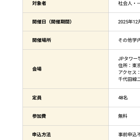
対象者
社会人・一般
開催日（開催期間）
2025年12
開催場所
その他学
JPタワ
住所：東京都
会場
アクセス
千代田線
定員
48名
参加費
無料
申込方法
事前申込