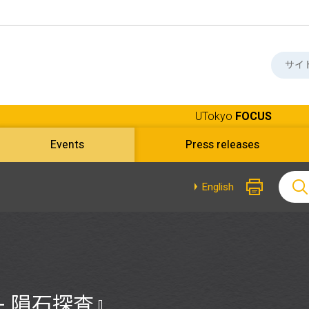
UTokyo
FOCUS
Events
Press releases
English
– 隕石探査』